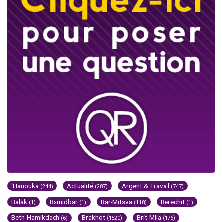
'Hanouka
Actualité
Argent & Travail
(244)
(287)
(747)
Balak
Bamidbar
Bar-Mitsva
Berechit
(1)
(1)
(118)
(1)
Beth-Hamikdach
Brakhot
Brit-Mila
(6)
(1520)
(176)