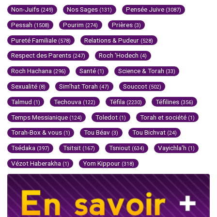
Non-Juifs
Nos Sages
Pensée Juive
(249)
(131)
(3087)
Pessah
Pourim
Prières
(1508)
(274)
(3)
Pureté Familiale
Relations & Pudeur
(578)
(528)
Respect des Parents
Roch 'Hodech
(247)
(4)
Roch Hachana
Santé
Science & Torah
(296)
(1)
(33)
Sexualité
Sim'hat Torah
Souccot
(8)
(47)
(502)
Talmud
Techouva
Téfila
Téfilines
(1)
(122)
(2230)
(356)
Temps Messianique
Toledot
Torah et société
(124)
(1)
(1)
Torah-Box & vous
Tou Béav
Tou Bichvat
(1)
(3)
(24)
Tsédaka
Tsitsit
Tsniout
Vayichla'h
(397)
(167)
(634)
(1)
Vézot Haberakha
Yom Kippour
(1)
(318)