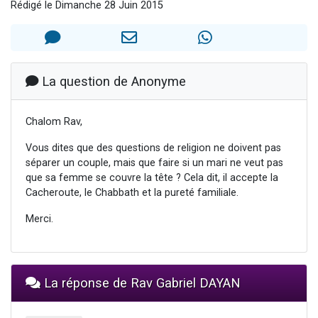
Rédigé le Dimanche 28 Juin 2015
Il reste 49 places pour étudier en groupe sur Zoom
12 nouvelles musiques dans Torah-Box Music
3 personnes viennent de nous rejoindre sur WhatsApp
2 personnes viennent de nous rejoindre sur WhatsApp
La question de Anonyme
2 personnes viennent de nous rejoindre sur WhatsApp
Chalom Rav,
Vous dites que des questions de religion ne doivent pas
séparer un couple, mais que faire si un mari ne veut pas
que sa femme se couvre la tête ? Cela dit, il accepte la
Cacheroute, le Chabbath et la pureté familiale.
Merci.
La réponse de Rav Gabriel DAYAN