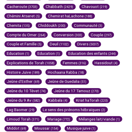
Cacheroute
Chabbath
Chavouot
(3703)
(2429)
(219)
Chémini Atseret
Chemirat haLachone
(5)
(188)
Chemita
Chiddoukh
Communauté
(135)
(200)
(3)
Compte du Omer
Conversion
Couple
(264)
(303)
(297)
Couple et Famille
Deuil
Divers
(5)
(1102)
(5037)
Education
Education
Education des enfants
(1)
(1)
(244)
Explications de Torah
Femmes
Hassidout
(1058)
(316)
(4)
Histoire Juive
Hochaana Rabba
(189)
(18)
Jeûne d'Esther
Jeûne de Guedalia
(69)
(51)
Jeûne du 10 Tévet
Jeûne du 17 Tamouz
(74)
(270)
Jeûne du 9 Av
Kabbala
Kriat haTorah
(582)
(4)
(220)
Lag Baomer
Le sens des prénoms hébraïques
(29)
(2)
Limoud Torah
Mariage
Mélanges lait/viande
(371)
(772)
(1)
Middot
Moussar
Musique juive
(69)
(154)
(1)