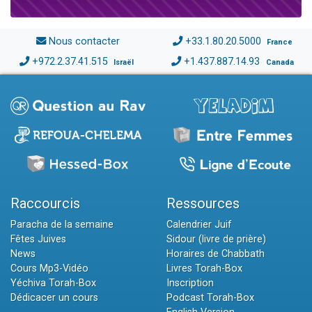
Nous contacter
+33.1.80.20.5000
France
+972.2.37.41.515
+1.437.887.14.93
Israël
Canada
Raccourcis
Ressources
Paracha de la semaine
Calendrier Juif
Fêtes Juives
Sidour (livre de prière)
News
Horaires de Chabbath
Cours Mp3-Vidéo
Livres Torah-Box
Yéchiva Torah-Box
Inscription
Dédicacer un cours
Podcast Torah-Box