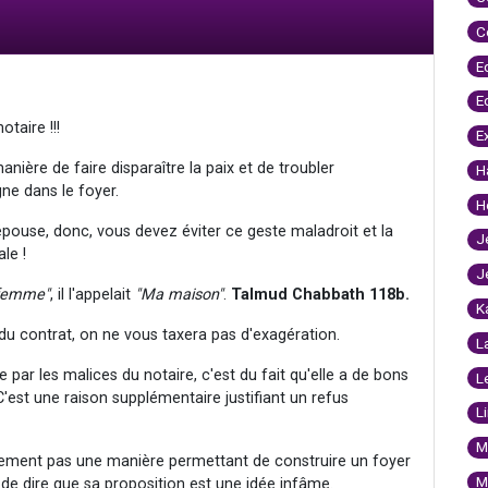
C
E
E
otaire !!!
E
manière de faire disparaître la paix et de troubler
H
ne dans le foyer.
H
ouse, donc, vous devez éviter ce geste maladroit et la
J
ale !
J
femme"
, il l'appelait
"Ma maison"
.
Talmud Chabbath 118b.
K
du contrat, on ne vous taxera pas d'exagération.
L
r les malices du notaire, c'est du fait qu'elle a de bons
L
C'est une raison supplémentaire justifiant un refus
L
M
nement pas une manière permettant de construire un foyer
M
e dire que sa proposition est une idée infâme.