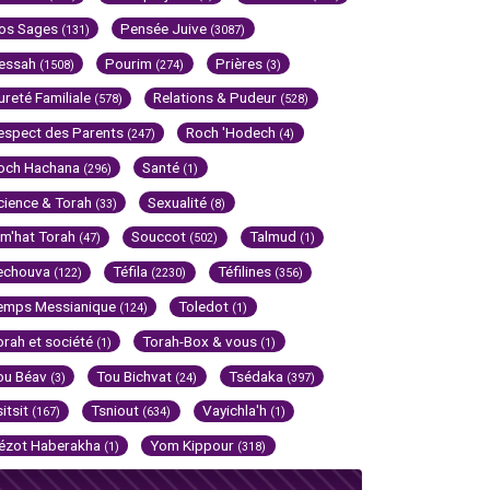
os Sages
Pensée Juive
(131)
(3087)
essah
Pourim
Prières
(1508)
(274)
(3)
ureté Familiale
Relations & Pudeur
(578)
(528)
espect des Parents
Roch 'Hodech
(247)
(4)
och Hachana
Santé
(296)
(1)
cience & Torah
Sexualité
(33)
(8)
im'hat Torah
Souccot
Talmud
(47)
(502)
(1)
echouva
Téfila
Téfilines
(122)
(2230)
(356)
emps Messianique
Toledot
(124)
(1)
orah et société
Torah-Box & vous
(1)
(1)
ou Béav
Tou Bichvat
Tsédaka
(3)
(24)
(397)
sitsit
Tsniout
Vayichla'h
(167)
(634)
(1)
ézot Haberakha
Yom Kippour
(1)
(318)