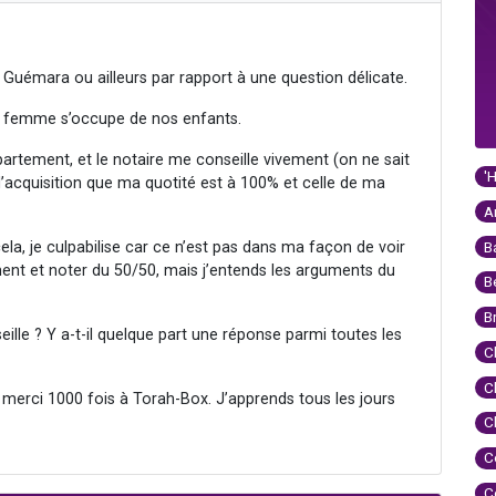
la Guémara ou ailleurs par rapport à une question délicate.
 ma femme s’occupe de nos enfants.
artement, et le notaire me conseille vivement (on ne sait
'
e d’acquisition que ma quotité est à 100% et celle de ma
A
B
, je culpabilise car ce n’est pas dans ma façon de voir
ement et noter du 50/50, mais j’entends les arguments du
B
B
ille ? Y a-t-il quelque part une réponse parmi toutes les
C
C
erci 1000 fois à Torah-Box. J’apprends tous les jours
C
C
C