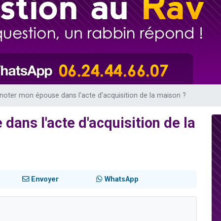
sion radio : Visions de grandeur n°104 : Le Chabbath et le Birkat Hamazone à 
 viennent de demander une bénédiction
de donner son Maasser
49 places pour étudier en groupe sur Zoom
 donner son Maasser
noter mon épouse dans l'acte d'acquisition de la maison ?
ans l'acte d'acquisition de la
Envoyer
WhatsApp