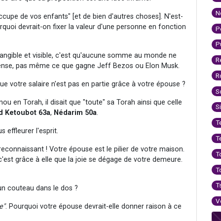
N
upe de vos enfants" [et de bien d'autres choses]. N'est-
rquoi devrait-on fixer la valeur d'une personne en fonction
P
P
tangible et visible, c'est qu'aucune somme au monde ne
R
ntense, pas même ce que gagne Jeff Bezos ou Elon Musk.
R
que votre salaire n'est pas en partie grâce à votre épouse ?
S
u en Torah, il disait que "toute" sa Torah ainsi que celle
S
d Ketoubot 63a
,
Nédarim 50a
.
T
effleurer l'esprit.
T
re reconnaissant ! Votre épouse est le pilier de votre maison.
T
 c'est grâce à elle que la joie se dégage de votre demeure.
T
T
 un couteau dans le dos ?
V
e"
. Pourquoi votre épouse devrait-elle donner raison à ce