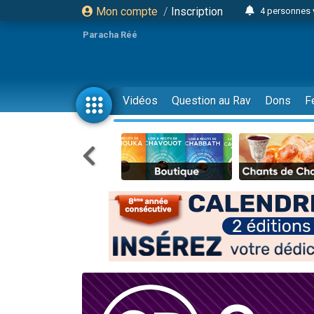
Mon compte
/
Inscription
4 personnes 
3 personnes 
Paracha Réé
Odaya vient 
3 personn
3 personn
Vidéos
Question au Rav
Dons
F
13 personnes
2 personnes 
30 perso
Il reste 
12 nouve
3 personnes 
2 personnes 
3 personnes 
2 nouvel
8 personn