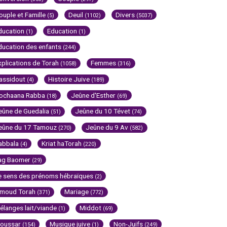
ouple et Famille
Deuil
Divers
(5)
(1102)
(5037)
ducation
Education
(1)
(1)
ducation des enfants
(244)
xplications de Torah
Femmes
(1058)
(316)
assidout
Histoire Juive
(4)
(189)
ochaana Rabba
Jeûne d'Esther
(18)
(69)
eûne de Guedalia
Jeûne du 10 Tévet
(51)
(74)
eûne du 17 Tamouz
Jeûne du 9 Av
(270)
(582)
abbala
Kriat haTorah
(4)
(220)
ag Baomer
(29)
e sens des prénoms hébraïques
(2)
imoud Torah
Mariage
(371)
(772)
élanges lait/viande
Middot
(1)
(69)
oussar
Musique juive
Non-Juifs
(154)
(1)
(249)