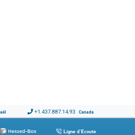
+1.437.887.14.93
raël
Canada