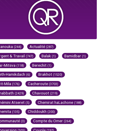
Hanouka
Actualité
(244)
(287)
rgent & Travail
Balak
Bamidbar
(747)
(1)
(1)
ar-Mitsva
Berechit
(118)
(1)
eth-Hamikdach
Brakhot
(6)
(1520)
rit-Mila
Cacheroute
(176)
(3703)
habbath
Chavouot
(2429)
(219)
hémini Atseret
Chemirat haLachone
(5)
(188)
hemita
Chiddoukh
(135)
(200)
ommunauté
Compte du Omer
(3)
(264)
onversion
Couple
(303)
(297)