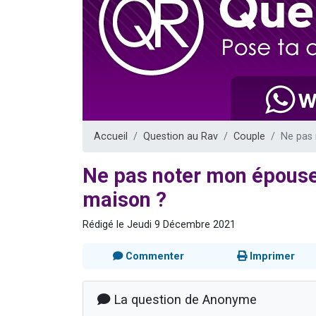
Nouvelle émis
61 personnes
Ariel vient 
Il reste 
Eva vient de
Accueil
Question au Rav
Couple
Ne pas 
Ne pas noter mon épouse d
maison ?
Rédigé le Jeudi 9 Décembre 2021
Commenter
Imprimer
La question de Anonyme