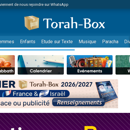
viennent de nous rejoindre sur WhatsApp
viennent de nous rejoindre sur WhatsApp
de donner son Maasser
es viennent de faire un don pour 5 jours de vacances aux Orphelins
es viennent de faire un don pour Diane, 80 ans, dans un appartement insalub
emmes
Enfants
Etude sur Texte
Musique
Paracha
Di
 viennent de demander une bénédiction
viennent de nous rejoindre sur WhatsApp
nnes viennent de faire un don pour Sauvez la jambe de Yohan
49 places pour étudier en groupe sur Zoom
lles musiques dans Torah-Box Music
viennent de nous rejoindre sur WhatsApp
viennent de nous rejoindre sur WhatsApp
viennent de nous rejoindre sur WhatsApp
les musiques dans Torah-Box Music
es viennent de faire un don pour Tsédaka : pauvres d'Israel