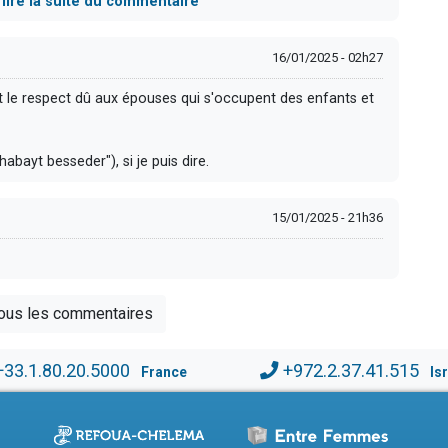
]
lire la suite du commentaire
16/01/2025 - 02h27
t le respect dû aux épouses qui s'occupent des enfants et
abayt besseder"), si je puis dire.
15/01/2025 - 21h36
tous les commentaires
+33.1.80.20.5000
+972.2.37.41.515
France
Is