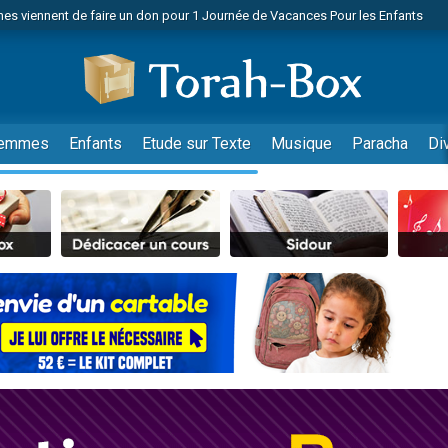
es viennent de faire un don pour 1 Journée de Vacances Pour les Enfants
 viennent de demander une bénédiction
viennent de nous rejoindre sur WhatsApp
49 places pour étudier en groupe sur Zoom
nes viennent de faire un don pour Diane, 80 ans, dans un appartement insalu
emmes
Enfants
Etude sur Texte
Musique
Paracha
Di
 donner son Maasser
viennent de nous rejoindre sur WhatsApp
viennent de nous rejoindre sur WhatsApp
es viennent de faire un don pour 5 jours de vacances aux Orphelins
de donner son Maasser
viennent de nous rejoindre sur WhatsApp
 viennent de demander une bénédiction
lles musiques dans Torah-Box Music
nnes viennent de faire un don pour Sauvez la jambe de Yohan
49 places pour étudier en groupe sur Zoom