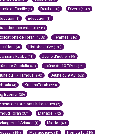
ouple et Famille
Deuil
Divers
(5)
(1102)
(5037)
ducation
Education
(1)
(1)
ducation des enfants
(244)
xplications de Torah
Femmes
(1058)
(316)
assidout
Histoire Juive
(4)
(189)
ochaana Rabba
Jeûne d'Esther
(18)
(69)
eûne de Guedalia
Jeûne du 10 Tévet
(51)
(74)
eûne du 17 Tamouz
Jeûne du 9 Av
(270)
(582)
abbala
Kriat haTorah
(4)
(220)
ag Baomer
(29)
e sens des prénoms hébraïques
(2)
imoud Torah
Mariage
(371)
(772)
élanges lait/viande
Middot
(1)
(69)
oussar
Musique juive
Non-Juifs
(154)
(1)
(249)