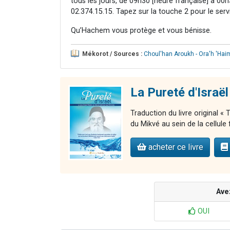
tous les jours, de 09h30 [heure française] à 00h3
02.374.15.15. Tapez sur la touche 2 pour le ser
Qu’Hachem vous protège et vous bénisse.
Mékorot / Sources :
Choul'han Aroukh - Ora'h 'Hai
La Pureté d'Israël
Traduction du livre original «
du Mikvé au sein de la cellule 
acheter ce livre
Ave
OUI