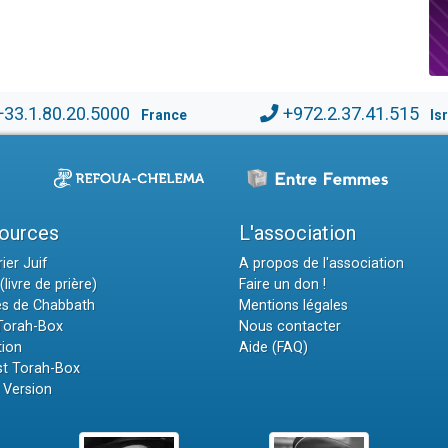
+33.1.80.20.5000
+972.2.37.41.515
France
Is
ources
L'association
ier Juif
A propos de l'association
(livre de prière)
Faire un don !
es de Chabbath
Mentions légales
 Torah-Box
Nous contacter
tion
Aide (FAQ)
t Torah-Box
 Version