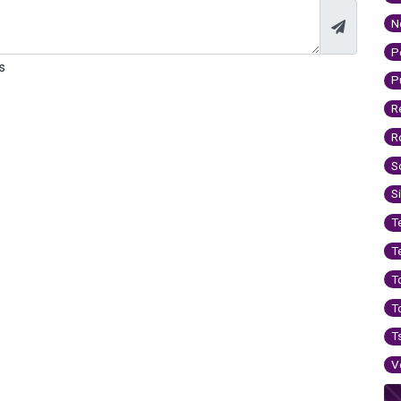
N
P
s
P
R
R
S
S
T
T
T
T
T
V