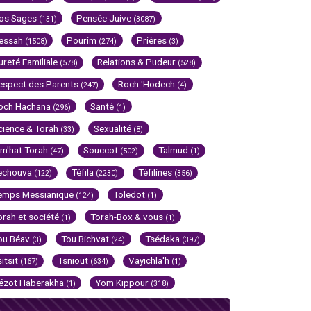
os Sages
Pensée Juive
(131)
(3087)
essah
Pourim
Prières
(1508)
(274)
(3)
ureté Familiale
Relations & Pudeur
(578)
(528)
espect des Parents
Roch 'Hodech
(247)
(4)
och Hachana
Santé
(296)
(1)
cience & Torah
Sexualité
(33)
(8)
im'hat Torah
Souccot
Talmud
(47)
(502)
(1)
echouva
Téfila
Téfilines
(122)
(2230)
(356)
emps Messianique
Toledot
(124)
(1)
orah et société
Torah-Box & vous
(1)
(1)
ou Béav
Tou Bichvat
Tsédaka
(3)
(24)
(397)
sitsit
Tsniout
Vayichla'h
(167)
(634)
(1)
ézot Haberakha
Yom Kippour
(1)
(318)