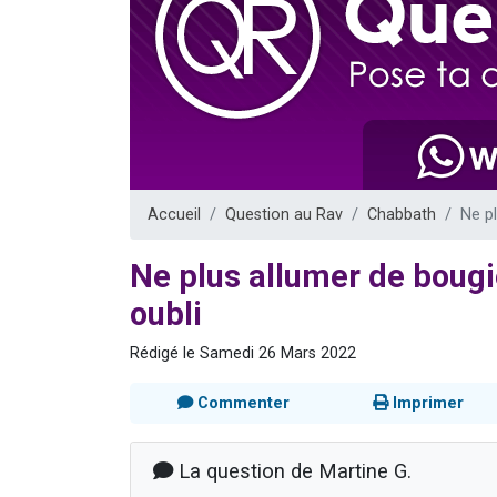
3 personnes 
2 personnes 
3 personnes 
2 nouvel
4 personn
Accueil
Question au Rav
Chabbath
Ne p
Ne plus allumer de boug
oubli
Rédigé le Samedi 26 Mars 2022
Commenter
Imprimer
La question de Martine G.