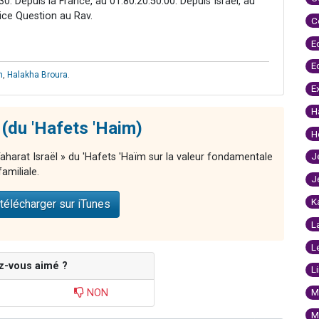
0. Depuis la France, au 01.80.20.50.00. Depuis Israël, au
vice Question au Rav.
C
E
E
m
,
Halakha Broura
.
E
H
 (du 'Hafets 'Haim)
H
J
 Taharat Israël » du 'Hafets 'Haïm sur la valeur fondamentale
familiale.
J
K
télécharger sur iTunes
L
L
z-vous aimé ?
L
M
NON
M