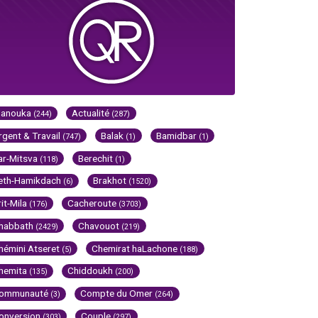
Hanouka
Actualité
(244)
(287)
rgent & Travail
Balak
Bamidbar
(747)
(1)
(1)
ar-Mitsva
Berechit
(118)
(1)
eth-Hamikdach
Brakhot
(6)
(1520)
rit-Mila
Cacheroute
(176)
(3703)
habbath
Chavouot
(2429)
(219)
hémini Atseret
Chemirat haLachone
(5)
(188)
hemita
Chiddoukh
(135)
(200)
ommunauté
Compte du Omer
(3)
(264)
onversion
Couple
(303)
(297)