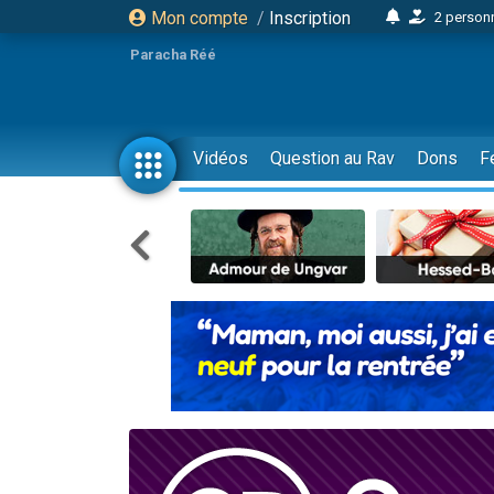
Mon compte
/
Inscription
2 personn
17 personnes
Paracha Réé
4 personnes 
Il reste 
23 person
Vidéos
Question au Rav
Dons
F
Eva vient de
4 personnes 
3 personnes 
3 personn
Odaya vient 
2 personnes 
13 personnes
12 nouve
30 perso
Il reste 