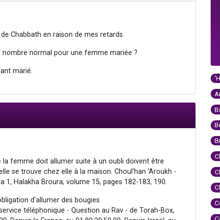
s de Chabbath en raison de mes retards.
x, le nombre normal pour une femme mariée ?
fant marié.
'
A
B
B
B
C
la femme doit allumer suite à un oubli doivent être
elle se trouve chez elle à la maison. Choul'han 'Aroukh -
C
ha 1, Halakha Broura, volume 15, pages 182-183, 190.
C
'obligation d'allumer des bougies
C
service téléphonique - Question au Rav - de Torah-Box,
C