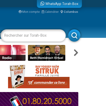
WhatsApp Torah-Box
Mon compte
Calendrier
Columbus
bre
vertissements
Livres
Rabbanim