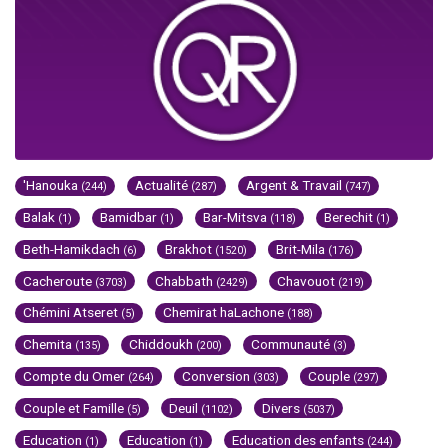
'Hanouka
Actualité
Argent & Travail
(244)
(287)
(747)
Balak
Bamidbar
Bar-Mitsva
Berechit
(1)
(1)
(118)
(1)
Beth-Hamikdach
Brakhot
Brit-Mila
(6)
(1520)
(176)
Cacheroute
Chabbath
Chavouot
(3703)
(2429)
(219)
Chémini Atseret
Chemirat haLachone
(5)
(188)
Chemita
Chiddoukh
Communauté
(135)
(200)
(3)
Compte du Omer
Conversion
Couple
(264)
(303)
(297)
Couple et Famille
Deuil
Divers
(5)
(1102)
(5037)
Education
Education
Education des enfants
(1)
(1)
(244)