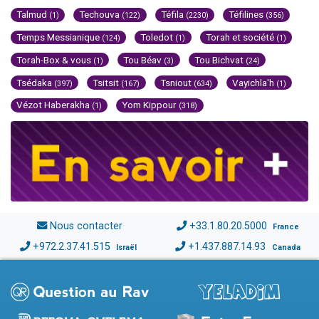
Talmud
Techouva
Téfila
Téfilines
(1)
(122)
(2230)
(356)
Temps Messianique
Toledot
Torah et société
(124)
(1)
(1)
Torah-Box & vous
Tou Béav
Tou Bichvat
(1)
(3)
(24)
Tsédaka
Tsitsit
Tsniout
Vayichla'h
(397)
(167)
(634)
(1)
Vézot Haberakha
Yom Kippour
(1)
(318)
Nous contacter
+33.1.80.20.5000
France
+972.2.37.41.515
+1.437.887.14.93
Israël
Canada