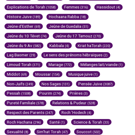
Explications de Torah
Femmes
Hassidout
(1058)
(316)
(4)
Histoire Juive
Hochaana Rabba
(189)
(18)
Jeûne d'Esther
Jeûne de Guedalia
(69)
(51)
Jeûne du 10 Tévet
Jeûne du 17 Tamouz
(74)
(270)
Jeûne du 9 Av
Kabbala
Kriat haTorah
(582)
(4)
(220)
Lag Baomer
Le sens des prénoms hébraïques
(29)
(2)
Limoud Torah
Mariage
Mélanges lait/viande
(371)
(772)
(1)
Middot
Moussar
Musique juive
(69)
(154)
(1)
Non-Juifs
Nos Sages
Pensée Juive
(249)
(131)
(3087)
Pessah
Pourim
Prières
(1508)
(274)
(3)
Pureté Familiale
Relations & Pudeur
(578)
(528)
Respect des Parents
Roch 'Hodech
(247)
(4)
Roch Hachana
Santé
Science & Torah
(296)
(1)
(33)
Sexualité
Sim'hat Torah
Souccot
(8)
(47)
(502)