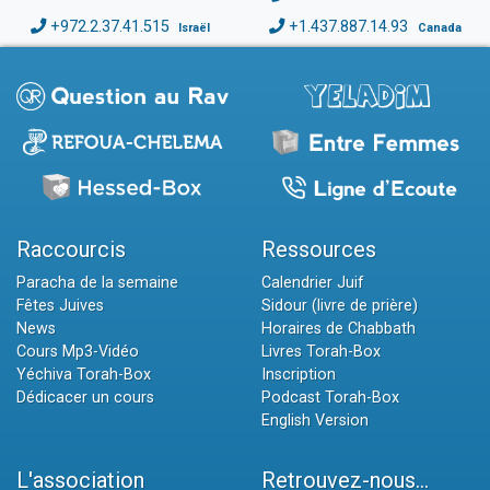
+972.2.37.41.515
+1.437.887.14.93
Israël
Canada
Raccourcis
Ressources
Paracha de la semaine
Calendrier Juif
Fêtes Juives
Sidour (livre de prière)
News
Horaires de Chabbath
Cours Mp3-Vidéo
Livres Torah-Box
Yéchiva Torah-Box
Inscription
Dédicacer un cours
Podcast Torah-Box
English Version
L'association
Retrouvez-nous...