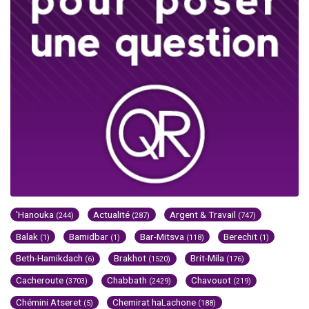
'Hanouka
Actualité
Argent & Travail
(244)
(287)
(747)
Balak
Bamidbar
Bar-Mitsva
Berechit
(1)
(1)
(118)
(1)
Beth-Hamikdach
Brakhot
Brit-Mila
(6)
(1520)
(176)
Cacheroute
Chabbath
Chavouot
(3703)
(2429)
(219)
Chémini Atseret
Chemirat haLachone
(5)
(188)