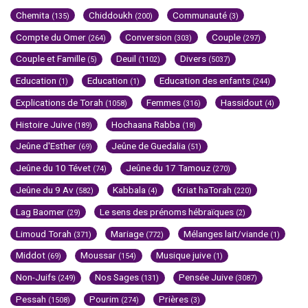
Chemita
Chiddoukh
Communauté
(135)
(200)
(3)
Compte du Omer
Conversion
Couple
(264)
(303)
(297)
Couple et Famille
Deuil
Divers
(5)
(1102)
(5037)
Education
Education
Education des enfants
(1)
(1)
(244)
Explications de Torah
Femmes
Hassidout
(1058)
(316)
(4)
Histoire Juive
Hochaana Rabba
(189)
(18)
Jeûne d'Esther
Jeûne de Guedalia
(69)
(51)
Jeûne du 10 Tévet
Jeûne du 17 Tamouz
(74)
(270)
Jeûne du 9 Av
Kabbala
Kriat haTorah
(582)
(4)
(220)
Lag Baomer
Le sens des prénoms hébraïques
(29)
(2)
Limoud Torah
Mariage
Mélanges lait/viande
(371)
(772)
(1)
Middot
Moussar
Musique juive
(69)
(154)
(1)
Non-Juifs
Nos Sages
Pensée Juive
(249)
(131)
(3087)
Pessah
Pourim
Prières
(1508)
(274)
(3)