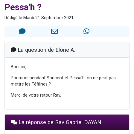
Pessa'h ?
Nouvelle émission radio : Visions de grandeur n°104 : Le Chabbath et le Birkat Hamazone à travers le temps
61 personnes viennent de demander une bénédiction
Rédigé le Mardi 21 Septembre 2021
Ariel vient de donner son Maasser
Il reste 49 places pour étudier en groupe sur Zoom
Eva vient de donner son Maasser
La question de Elone A.
Bonsoir,
Pourquoi pendant Souccot et Pessa'h, on ne peut pas
mettre les Téfilines ?
Merci de votre retour Rav.
La réponse de Rav Gabriel DAYAN