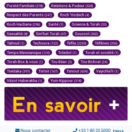
Pureté Familiale
Relations & Pudeur
(578)
(528)
Respect des Parents
Roch 'Hodech
(247)
(4)
Roch Hachana
Santé
Science & Torah
(296)
(1)
(33)
Sexualité
Sim'hat Torah
Souccot
(8)
(47)
(502)
Talmud
Techouva
Téfila
Téfilines
(1)
(122)
(2230)
(356)
Temps Messianique
Toledot
Torah et société
(124)
(1)
(1)
Torah-Box & vous
Tou Béav
Tou Bichvat
(1)
(3)
(24)
Tsédaka
Tsitsit
Tsniout
Vayichla'h
(397)
(167)
(634)
(1)
Vézot Haberakha
Yom Kippour
(1)
(318)
Nous contacter
+33.1.80.20.5000
France