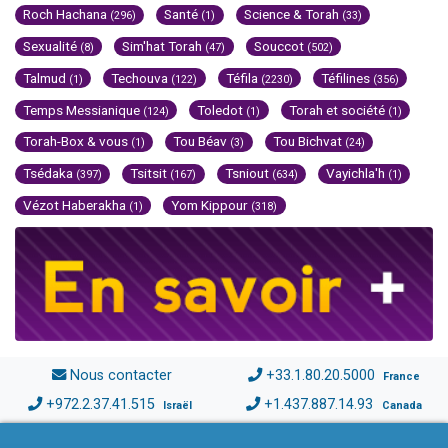
Roch Hachana
Santé
Science & Torah
(296)
(1)
(33)
Sexualité
Sim'hat Torah
Souccot
(8)
(47)
(502)
Talmud
Techouva
Téfila
Téfilines
(1)
(122)
(2230)
(356)
Temps Messianique
Toledot
Torah et société
(124)
(1)
(1)
Torah-Box & vous
Tou Béav
Tou Bichvat
(1)
(3)
(24)
Tsédaka
Tsitsit
Tsniout
Vayichla'h
(397)
(167)
(634)
(1)
Vézot Haberakha
Yom Kippour
(1)
(318)
Nous contacter
+33.1.80.20.5000
France
+972.2.37.41.515
+1.437.887.14.93
Israël
Canada