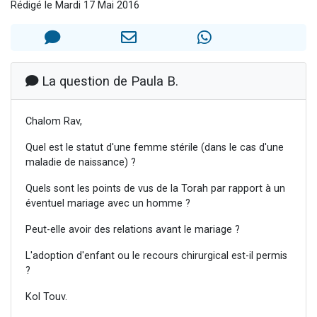
Rédigé le Mardi 17 Mai 2016
2 personnes viennent de faire un don pour 1 Journée de Vacances Pour les Enfants
17 personnes viennent de demander une bénédiction
4 personnes viennent de nous rejoindre sur WhatsApp
Il reste 49 places pour étudier en groupe sur Zoom
La question de Paula B.
2 personnes viennent de nous rejoindre sur WhatsApp
Chalom Rav,
Quel est le statut d'une femme stérile (dans le cas d'une
maladie de naissance) ?
Quels sont les points de vus de la Torah par rapport à un
éventuel mariage avec un homme ?
Peut-elle avoir des relations avant le mariage ?
L'adoption d'enfant ou le recours chirurgical est-il permis
?
Kol Touv.