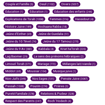
Couple et Famille
Deuil
Divers
(5)
(1102)
(5037)
Education
Education
Education des enfants
(1)
(1)
(244)
Explications de Torah
Femmes
Hassidout
(1058)
(316)
(4)
Histoire Juive
Hochaana Rabba
(189)
(18)
Jeûne d'Esther
Jeûne de Guedalia
(69)
(51)
Jeûne du 10 Tévet
Jeûne du 17 Tamouz
(74)
(270)
Jeûne du 9 Av
Kabbala
Kriat haTorah
(582)
(4)
(220)
Lag Baomer
Le sens des prénoms hébraïques
(29)
(2)
Limoud Torah
Mariage
Mélanges lait/viande
(371)
(772)
(1)
Middot
Moussar
Musique juive
(69)
(154)
(1)
Non-Juifs
Nos Sages
Pensée Juive
(249)
(131)
(3087)
Pessah
Pourim
Prières
(1508)
(274)
(3)
Pureté Familiale
Relations & Pudeur
(578)
(528)
Respect des Parents
Roch 'Hodech
(247)
(4)