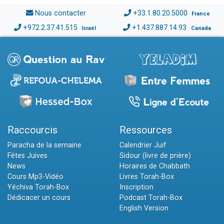
Nous contacter
+33.1.80.20.5000
France
+972.2.37.41.515
+1.437.887.14.93
Israël
Canada
Raccourcis
Ressources
Paracha de la semaine
Calendrier Juif
Fêtes Juives
Sidour (livre de prière)
News
Horaires de Chabbath
Cours Mp3-Vidéo
Livres Torah-Box
Yéchiva Torah-Box
Inscription
Dédicacer un cours
Podcast Torah-Box
English Version