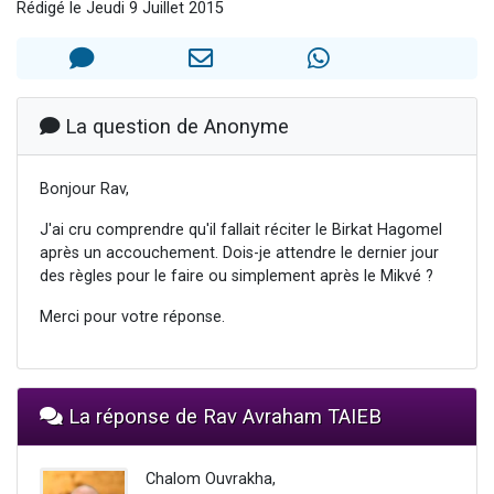
Rédigé le Jeudi 9 Juillet 2015
Nouvelle émission radio : Visions de grandeur n°104 : Le Chabbath et le Birkat Hamazone à travers le temps
61 personnes viennent de demander une bénédiction
Ariel vient de donner son Maasser
Il reste 49 places pour étudier en groupe sur Zoom
La question de Anonyme
Eva vient de donner son Maasser
Bonjour Rav,
J'ai cru comprendre qu'il fallait réciter le Birkat Hagomel
après un accouchement. Dois-je attendre le dernier jour
des règles pour le faire ou simplement après le Mikvé ?
Merci pour votre réponse.
La réponse de Rav Avraham TAIEB
Chalom Ouvrakha,