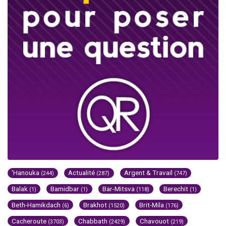
'Hanouka
Actualité
Argent & Travail
(244)
(287)
(747)
Balak
Bamidbar
Bar-Mitsva
Berechit
(1)
(1)
(118)
(1)
Beth-Hamikdach
Brakhot
Brit-Mila
(6)
(1520)
(176)
Cacheroute
Chabbath
Chavouot
(3703)
(2429)
(219)