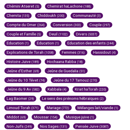
Chémini Atseret
Chemirat haLachone
(5)
(188)
Chemita
Chiddoukh
Communauté
(135)
(200)
(3)
Compte du Omer
Conversion
Couple
(264)
(303)
(297)
Couple et Famille
Deuil
Divers
(5)
(1102)
(5037)
Education
Education
Education des enfants
(1)
(1)
(244)
Explications de Torah
Femmes
Hassidout
(1058)
(316)
(4)
Histoire Juive
Hochaana Rabba
(189)
(18)
Jeûne d'Esther
Jeûne de Guedalia
(69)
(51)
Jeûne du 10 Tévet
Jeûne du 17 Tamouz
(74)
(270)
Jeûne du 9 Av
Kabbala
Kriat haTorah
(582)
(4)
(220)
Lag Baomer
Le sens des prénoms hébraïques
(29)
(2)
Limoud Torah
Mariage
Mélanges lait/viande
(371)
(772)
(1)
Middot
Moussar
Musique juive
(69)
(154)
(1)
Non-Juifs
Nos Sages
Pensée Juive
(249)
(131)
(3087)