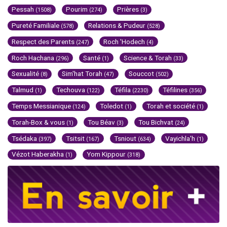
Pessah
Pourim
Prières
(1508)
(274)
(3)
Pureté Familiale
Relations & Pudeur
(578)
(528)
Respect des Parents
Roch 'Hodech
(247)
(4)
Roch Hachana
Santé
Science & Torah
(296)
(1)
(33)
Sexualité
Sim'hat Torah
Souccot
(8)
(47)
(502)
Talmud
Techouva
Téfila
Téfilines
(1)
(122)
(2230)
(356)
Temps Messianique
Toledot
Torah et société
(124)
(1)
(1)
Torah-Box & vous
Tou Béav
Tou Bichvat
(1)
(3)
(24)
Tsédaka
Tsitsit
Tsniout
Vayichla'h
(397)
(167)
(634)
(1)
Vézot Haberakha
Yom Kippour
(1)
(318)