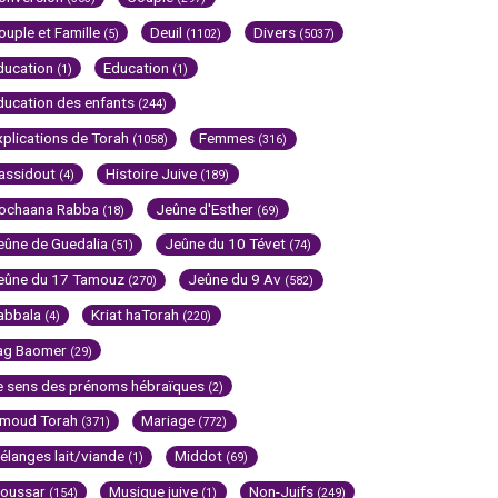
ouple et Famille
Deuil
Divers
(5)
(1102)
(5037)
ducation
Education
(1)
(1)
ducation des enfants
(244)
xplications de Torah
Femmes
(1058)
(316)
assidout
Histoire Juive
(4)
(189)
ochaana Rabba
Jeûne d'Esther
(18)
(69)
eûne de Guedalia
Jeûne du 10 Tévet
(51)
(74)
eûne du 17 Tamouz
Jeûne du 9 Av
(270)
(582)
abbala
Kriat haTorah
(4)
(220)
ag Baomer
(29)
e sens des prénoms hébraïques
(2)
imoud Torah
Mariage
(371)
(772)
élanges lait/viande
Middot
(1)
(69)
oussar
Musique juive
Non-Juifs
(154)
(1)
(249)