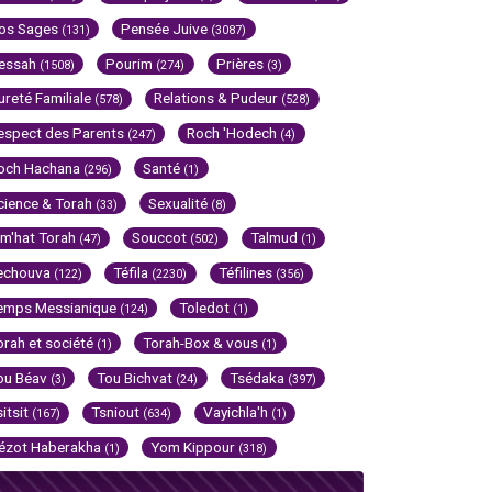
os Sages
Pensée Juive
(131)
(3087)
essah
Pourim
Prières
(1508)
(274)
(3)
ureté Familiale
Relations & Pudeur
(578)
(528)
espect des Parents
Roch 'Hodech
(247)
(4)
och Hachana
Santé
(296)
(1)
cience & Torah
Sexualité
(33)
(8)
im'hat Torah
Souccot
Talmud
(47)
(502)
(1)
echouva
Téfila
Téfilines
(122)
(2230)
(356)
emps Messianique
Toledot
(124)
(1)
orah et société
Torah-Box & vous
(1)
(1)
ou Béav
Tou Bichvat
Tsédaka
(3)
(24)
(397)
sitsit
Tsniout
Vayichla'h
(167)
(634)
(1)
ézot Haberakha
Yom Kippour
(1)
(318)