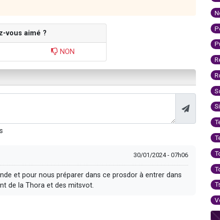
N
P
z-vous aimé ?
P
NON
R
R
S
S
T
s
T
T
30/01/2024 - 07h06
T
onde et pour nous préparer dans ce prosdor à entrer dans
T
ent de la Thora et des mitsvot.
V