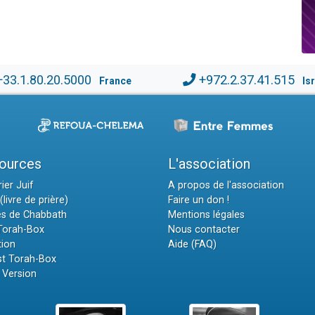
+33.1.80.20.5000
+972.2.37.41.515
France
Is
ources
L'association
ier Juif
A propos de l'association
(livre de prière)
Faire un don !
es de Chabbath
Mentions légales
 Torah-Box
Nous contacter
tion
Aide (FAQ)
t Torah-Box
 Version