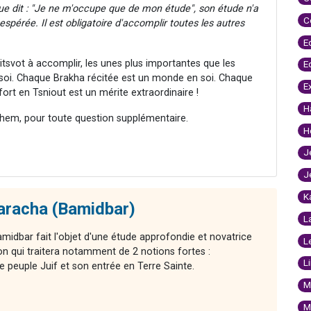
e dit : "Je ne m'occupe que de mon étude", son étude n'a
C
spérée. Il est obligatoire d'accomplir toutes les autres
E
itsvot à accomplir, les unes plus importantes que les
E
 soi. Chaque Brakha récitée est un monde en soi. Chaque
E
rt en Tsniout est un mérite extraordinaire !
H
hem, pour toute question supplémentaire.
H
J
J
K
Paracha (Bamidbar)
L
midbar fait l'objet d'une étude approfondie et novatrice
L
 qui traitera notamment de 2 notions fortes :
L
le peuple Juif et son entrée en Terre Sainte.
M
M