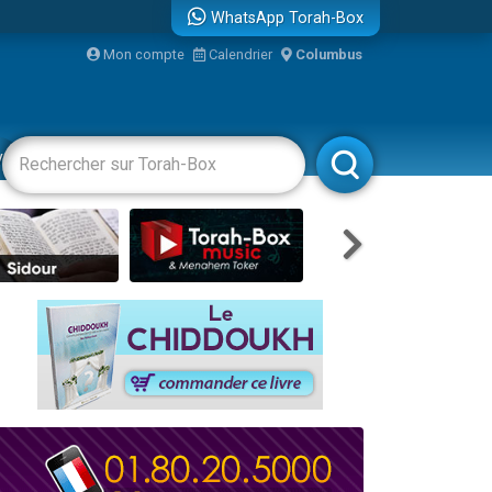
WhatsApp Torah-Box
...
Mon compte
Calendrier
Columbus
vertissements
Livres
Rabbanim
bre