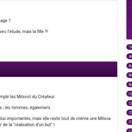
iage ?
c l'étude, mais la fille ?!
'
A
B
B
B
C
lir les Mitsvot du Créateur.
C
s ; les femmes, également.
C
 plus importantes, mais elle reste tout de même une Mitsva
C
r de la "réalisation d'un but" !
C