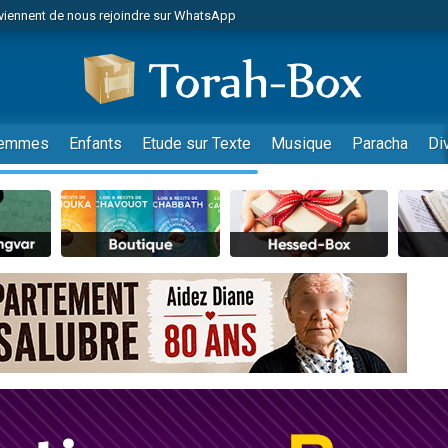
viennent de nous rejoindre sur WhatsApp
es viennent de faire un don pour Reloger Rivka, 6 enfants, victime de violences
es viennent de faire un don pour 1 Journée de Vacances Pour les Enfants
 viennent de demander une bénédiction
viennent de nous rejoindre sur WhatsApp
emmes
Enfants
Etude sur Texte
Musique
Paracha
Di
49 places pour étudier en groupe sur Zoom
nes viennent de faire un don pour Diane, 80 ans, dans un appartement insalu
 donner son Maasser
viennent de nous rejoindre sur WhatsApp
viennent de nous rejoindre sur WhatsApp
es viennent de faire un don pour 5 jours de vacances aux Orphelins
de donner son Maasser
 viennent de demander une bénédiction
viennent de nous rejoindre sur WhatsApp
nnes viennent de faire un don pour Sauvez la jambe de Yohan