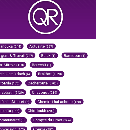
Hanouka
Actualité
(244)
(287)
rgent & Travail
Balak
Bamidbar
(747)
(1)
(1)
ar-Mitsva
Berechit
(118)
(1)
eth-Hamikdach
Brakhot
(6)
(1520)
rit-Mila
Cacheroute
(176)
(3703)
habbath
Chavouot
(2429)
(219)
hémini Atseret
Chemirat haLachone
(5)
(188)
hemita
Chiddoukh
(135)
(200)
ommunauté
Compte du Omer
(3)
(264)
onversion
Couple
(303)
(297)