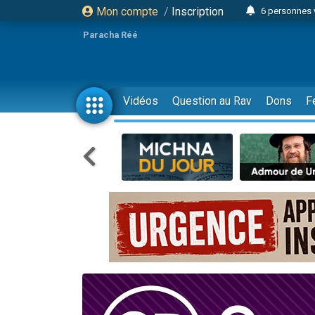
Mon compte
/
Inscription
6 personnes 
4 personn
Paracha Réé
2 personn
17 personnes
4 personnes 
Vidéos
Question au Rav
Dons
F
Il reste 
23 person
Eva vient de
4 personnes 
3 personnes 
3 personn
Odaya vient 
13 personnes
2 personnes 
30 perso