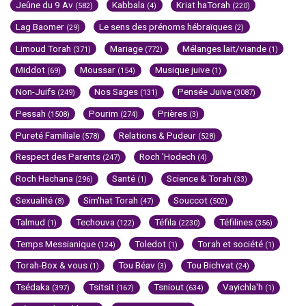
Jeûne du 9 Av
Kabbala
Kriat haTorah
(582)
(4)
(220)
Lag Baomer
Le sens des prénoms hébraïques
(29)
(2)
Limoud Torah
Mariage
Mélanges lait/viande
(371)
(772)
(1)
Middot
Moussar
Musique juive
(69)
(154)
(1)
Non-Juifs
Nos Sages
Pensée Juive
(249)
(131)
(3087)
Pessah
Pourim
Prières
(1508)
(274)
(3)
Pureté Familiale
Relations & Pudeur
(578)
(528)
Respect des Parents
Roch 'Hodech
(247)
(4)
Roch Hachana
Santé
Science & Torah
(296)
(1)
(33)
Sexualité
Sim'hat Torah
Souccot
(8)
(47)
(502)
Talmud
Techouva
Téfila
Téfilines
(1)
(122)
(2230)
(356)
Temps Messianique
Toledot
Torah et société
(124)
(1)
(1)
Torah-Box & vous
Tou Béav
Tou Bichvat
(1)
(3)
(24)
Tsédaka
Tsitsit
Tsniout
Vayichla'h
(397)
(167)
(634)
(1)