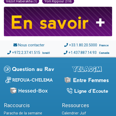
Vézot Haberakha
Yom Kippour
(1)
(318)
Nous contacter
+33.1.80.20.5000
France
+972.2.37.41.515
+1.437.887.14.93
Israël
Canada
Raccourcis
Ressources
Paracha de la semaine
Calendrier Juif