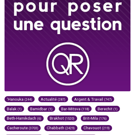
'Hanouka
Actualité
Argent & Travail
(244)
(287)
(747)
Balak
Bamidbar
Bar-Mitsva
Berechit
(1)
(1)
(118)
(1)
Beth-Hamikdach
Brakhot
Brit-Mila
(6)
(1520)
(176)
Cacheroute
Chabbath
Chavouot
(3703)
(2429)
(219)