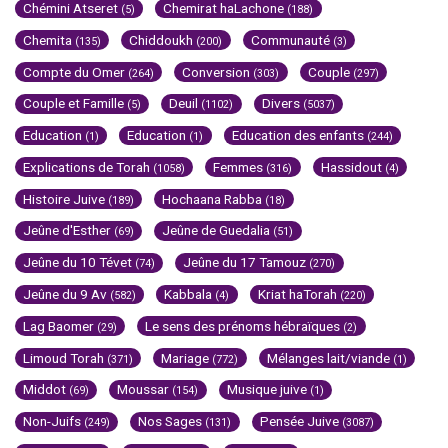
Chémini Atseret
Chemirat haLachone
(5)
(188)
Chemita
Chiddoukh
Communauté
(135)
(200)
(3)
Compte du Omer
Conversion
Couple
(264)
(303)
(297)
Couple et Famille
Deuil
Divers
(5)
(1102)
(5037)
Education
Education
Education des enfants
(1)
(1)
(244)
Explications de Torah
Femmes
Hassidout
(1058)
(316)
(4)
Histoire Juive
Hochaana Rabba
(189)
(18)
Jeûne d'Esther
Jeûne de Guedalia
(69)
(51)
Jeûne du 10 Tévet
Jeûne du 17 Tamouz
(74)
(270)
Jeûne du 9 Av
Kabbala
Kriat haTorah
(582)
(4)
(220)
Lag Baomer
Le sens des prénoms hébraïques
(29)
(2)
Limoud Torah
Mariage
Mélanges lait/viande
(371)
(772)
(1)
Middot
Moussar
Musique juive
(69)
(154)
(1)
Non-Juifs
Nos Sages
Pensée Juive
(249)
(131)
(3087)