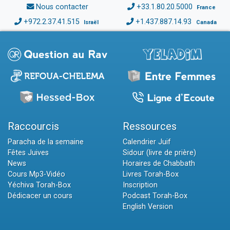
Nous contacter
+33.1.80.20.5000
France
+972.2.37.41.515
+1.437.887.14.93
Israël
Canada
Raccourcis
Ressources
Paracha de la semaine
Calendrier Juif
Fêtes Juives
Sidour (livre de prière)
News
Horaires de Chabbath
Cours Mp3-Vidéo
Livres Torah-Box
Yéchiva Torah-Box
Inscription
Dédicacer un cours
Podcast Torah-Box
English Version