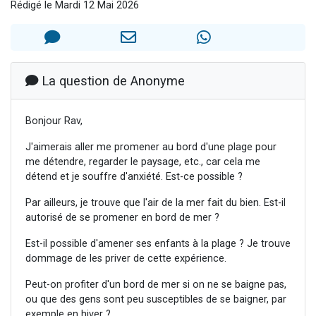
Rédigé le Mardi 12 Mai 2026
2 personnes viennent de nous rejoindre sur WhatsApp
13 personnes viennent de demander une bénédiction
Il reste 49 places pour étudier en groupe sur Zoom
12 nouvelles musiques dans Torah-Box Music
La question de Anonyme
2 personnes viennent de nous rejoindre sur WhatsApp
Bonjour Rav,
J'aimerais aller me promener au bord d'une plage pour
me détendre, regarder le paysage, etc., car cela me
détend et je souffre d'anxiété. Est-ce possible ?
Par ailleurs, je trouve que l'air de la mer fait du bien. Est-il
autorisé de se promener en bord de mer ?
Est-il possible d'amener ses enfants à la plage ? Je trouve
dommage de les priver de cette expérience.
Peut-on profiter d'un bord de mer si on ne se baigne pas,
ou que des gens sont peu susceptibles de se baigner, par
exemple en hiver ?