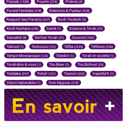
Pessah
Pourim
Prières
(1508)
(274)
(3)
Pureté Familiale
Relations & Pudeur
(578)
(528)
Respect des Parents
Roch 'Hodech
(247)
(4)
Roch Hachana
Santé
Science & Torah
(296)
(1)
(33)
Sexualité
Sim'hat Torah
Souccot
(8)
(47)
(502)
Talmud
Techouva
Téfila
Téfilines
(1)
(122)
(2230)
(356)
Temps Messianique
Toledot
Torah et société
(124)
(1)
(1)
Torah-Box & vous
Tou Béav
Tou Bichvat
(1)
(3)
(24)
Tsédaka
Tsitsit
Tsniout
Vayichla'h
(397)
(167)
(634)
(1)
Vézot Haberakha
Yom Kippour
(1)
(318)