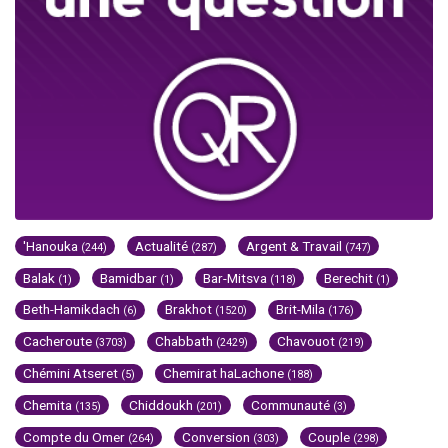
'Hanouka
Actualité
Argent & Travail
(244)
(287)
(747)
Balak
Bamidbar
Bar-Mitsva
Berechit
(1)
(1)
(118)
(1)
Beth-Hamikdach
Brakhot
Brit-Mila
(6)
(1520)
(176)
Cacheroute
Chabbath
Chavouot
(3703)
(2429)
(219)
Chémini Atseret
Chemirat haLachone
(5)
(188)
Chemita
Chiddoukh
Communauté
(135)
(201)
(3)
Compte du Omer
Conversion
Couple
(264)
(303)
(298)