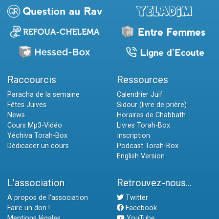
Raccourcis
Ressources
Paracha de la semaine
Calendrier Juif
Fêtes Juives
Sidour (livre de prière)
News
Horaires de Chabbath
Cours Mp3-Vidéo
Livres Torah-Box
Yéchiva Torah-Box
Inscription
Dédicacer un cours
Podcast Torah-Box
English Version
L'association
Retrouvez-nous...
A propos de l'association
Twitter
Faire un don !
Facebook
Mentions légales
YouTube