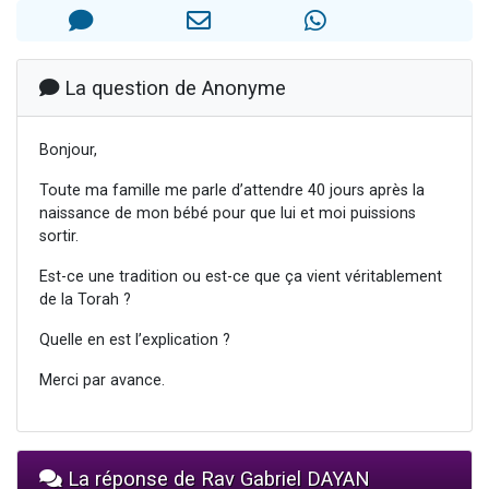
3 personnes viennent de nous rejoindre sur WhatsApp
11 personnes viennent de demander une bénédiction
Il reste 49 places pour étudier en groupe sur Zoom
La question de Anonyme
3 personnes viennent de faire un don pour Diane, 80 ans, dans un appartement insalubre
5 personnes viennent de faire un don pour Reloger Rivka, 6 enfants, victime de violences...
Bonjour,
Toute ma famille me parle d’attendre 40 jours après la
naissance de mon bébé pour que lui et moi puissions
sortir.
Est-ce une tradition ou est-ce que ça vient véritablement
de la Torah ?
Quelle en est l’explication ?
Merci par avance.
La réponse de Rav Gabriel DAYAN