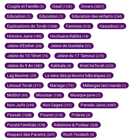
Couple et Famille
Deuil
Divers
(5)
(1102)
(5037)
Education
Education
Education des enfants
(1)
(1)
(244)
Explications de Torah
Femmes
Hassidout
(1058)
(316)
(4)
Histoire Juive
Hochaana Rabba
(189)
(18)
Jeûne d'Esther
Jeûne de Guedalia
(69)
(51)
Jeûne du 10 Tévet
Jeûne du 17 Tamouz
(74)
(270)
Jeûne du 9 Av
Kabbala
Kriat haTorah
(582)
(4)
(220)
Lag Baomer
Le sens des prénoms hébraïques
(29)
(2)
Limoud Torah
Mariage
Mélanges lait/viande
(371)
(772)
(1)
Middot
Moussar
Musique juive
(69)
(154)
(1)
Non-Juifs
Nos Sages
Pensée Juive
(249)
(131)
(3087)
Pessah
Pourim
Prières
(1508)
(274)
(3)
Pureté Familiale
Relations & Pudeur
(578)
(528)
Respect des Parents
Roch 'Hodech
(247)
(4)