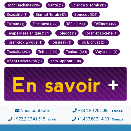
Roch Hachana
Santé
Science & Torah
(296)
(1)
(33)
Sexualité
Sim'hat Torah
Souccot
(8)
(47)
(502)
Talmud
Techouva
Téfila
Téfilines
(1)
(122)
(2230)
(356)
Temps Messianique
Toledot
Torah et société
(124)
(1)
(1)
Torah-Box & vous
Tou Béav
Tou Bichvat
(1)
(3)
(24)
Tsédaka
Tsitsit
Tsniout
Vayichla'h
(397)
(167)
(634)
(1)
Vézot Haberakha
Yom Kippour
(1)
(318)
Nous contacter
+33.1.80.20.5000
France
+972.2.37.41.515
+1.437.887.14.93
Israël
Canada