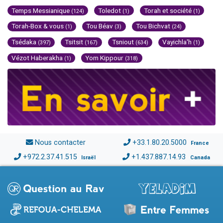
Temps Messianique
Toledot
Torah et société
(124)
(1)
(1)
Torah-Box & vous
Tou Béav
Tou Bichvat
(1)
(3)
(24)
Tsédaka
Tsitsit
Tsniout
Vayichla'h
(397)
(167)
(634)
(1)
Vézot Haberakha
Yom Kippour
(1)
(318)
Nous contacter
+33.1.80.20.5000
France
+972.2.37.41.515
+1.437.887.14.93
Israël
Canada