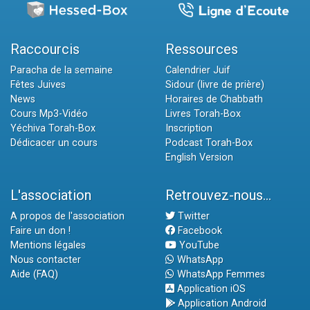
Raccourcis
Ressources
Paracha de la semaine
Calendrier Juif
Fêtes Juives
Sidour (livre de prière)
News
Horaires de Chabbath
Cours Mp3-Vidéo
Livres Torah-Box
Yéchiva Torah-Box
Inscription
Dédicacer un cours
Podcast Torah-Box
English Version
L'association
Retrouvez-nous...
A propos de l'association
Twitter
Faire un don !
Facebook
Mentions légales
YouTube
Nous contacter
WhatsApp
Aide (FAQ)
WhatsApp Femmes
Application iOS
Application Android