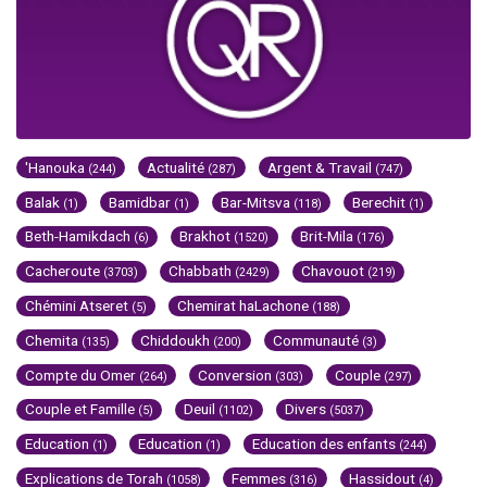
'Hanouka
Actualité
Argent & Travail
(244)
(287)
(747)
Balak
Bamidbar
Bar-Mitsva
Berechit
(1)
(1)
(118)
(1)
Beth-Hamikdach
Brakhot
Brit-Mila
(6)
(1520)
(176)
Cacheroute
Chabbath
Chavouot
(3703)
(2429)
(219)
Chémini Atseret
Chemirat haLachone
(5)
(188)
Chemita
Chiddoukh
Communauté
(135)
(200)
(3)
Compte du Omer
Conversion
Couple
(264)
(303)
(297)
Couple et Famille
Deuil
Divers
(5)
(1102)
(5037)
Education
Education
Education des enfants
(1)
(1)
(244)
Explications de Torah
Femmes
Hassidout
(1058)
(316)
(4)