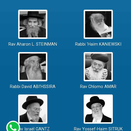
Rav Aharon L. STEINMAN
Rabbi 'Haïm KANIEWSKI
Rabbi David ABI'HSSIRA
Rav Chlomo AMAR
Rav Israël GANTZ
Rav Yossef-Haïm SITRUK