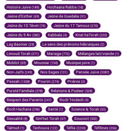
Histoire Juive
Hochaana Rabba
(189)
(18)
Jeûne d'Esther
Jeûne de Guedalia
(69)
(51)
Jeûne du 10 Tévet
Jeûne du 17 Tamouz
(74)
(270)
Jeûne du 9 Av
Kabbala
Kriat haTorah
(582)
(4)
(220)
Lag Baomer
Le sens des prénoms hébraïques
(29)
(2)
Limoud Torah
Mariage
Mélanges lait/viande
(371)
(772)
(1)
Middot
Moussar
Musique juive
(69)
(154)
(1)
Non-Juifs
Nos Sages
Pensée Juive
(249)
(131)
(3087)
Pessah
Pourim
Prières
(1508)
(274)
(3)
Pureté Familiale
Relations & Pudeur
(578)
(528)
Respect des Parents
Roch 'Hodech
(247)
(4)
Roch Hachana
Santé
Science & Torah
(296)
(1)
(33)
Sexualité
Sim'hat Torah
Souccot
(8)
(47)
(502)
Talmud
Techouva
Téfila
Téfilines
(1)
(122)
(2230)
(356)