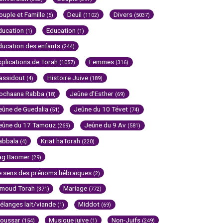
ouple et Famille
Deuil
Divers
(5)
(1102)
(5037)
ducation
Education
(1)
(1)
ducation des enfants
(244)
xplications de Torah
Femmes
(1057)
(316)
assidout
Histoire Juive
(4)
(189)
ochaana Rabba
Jeûne d'Esther
(18)
(69)
eûne de Guedalia
Jeûne du 10 Tévet
(51)
(74)
eûne du 17 Tamouz
Jeûne du 9 Av
(269)
(581)
abbala
Kriat haTorah
(4)
(220)
ag Baomer
(29)
e sens des prénoms hébraïques
(2)
imoud Torah
Mariage
(371)
(772)
élanges lait/viande
Middot
(1)
(69)
oussar
Musique juive
Non-Juifs
(154)
(1)
(249)