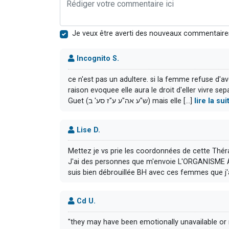
Je veux être averti des nouveaux commentaire
Incognito S.
ce n'est pas un adultere. si la femme refuse d'avoi
raison evoquee elle aura le droit d'eller vivre se
Guet (ש"ע אה"ע ע"ז סע' ב) mais elle [...]
lire la s
Lise D.
Mettez je vs prie les coordonnées de cette Thér
J'ai des personnes que m'envoie L'ORGANISME A
suis bien débrouillée BH avec ces femmes que j'ai
Cd U.
"they may have been emotionally unavailable or n