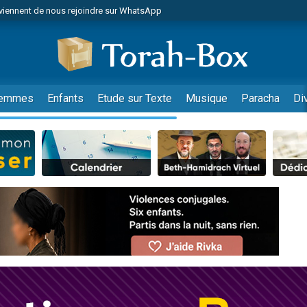
viennent de nous rejoindre sur WhatsApp
viennent de nous rejoindre sur WhatsApp
de donner son Maasser
es viennent de faire un don pour 5 jours de vacances aux Orphelins
es viennent de faire un don pour Diane, 80 ans, dans un appartement insalub
emmes
Enfants
Etude sur Texte
Musique
Paracha
Di
 viennent de demander une bénédiction
viennent de nous rejoindre sur WhatsApp
nnes viennent de faire un don pour Sauvez la jambe de Yohan
49 places pour étudier en groupe sur Zoom
lles musiques dans Torah-Box Music
viennent de nous rejoindre sur WhatsApp
viennent de nous rejoindre sur WhatsApp
viennent de nous rejoindre sur WhatsApp
les musiques dans Torah-Box Music
es viennent de faire un don pour Tsédaka : pauvres d'Israel