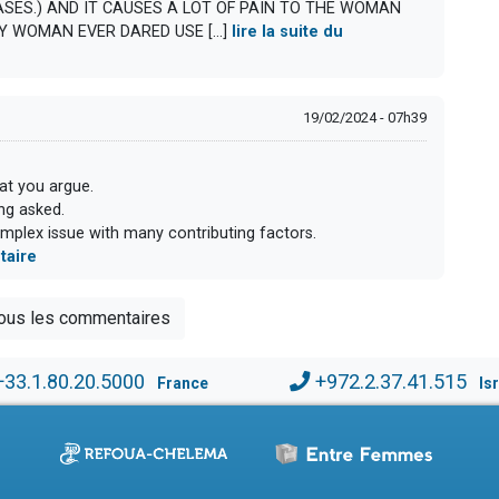
CASES.) AND IT CAUSES A LOT OF PAIN TO THE WOMAN
Y WOMAN EVER DARED USE [...]
lire la suite du
19/02/2024 - 07h39
at you argue.
ng asked.
complex issue with many contributing factors.
taire
tous les commentaires
+33.1.80.20.5000
+972.2.37.41.515
France
Is