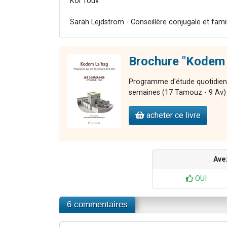
Kol Touv.
Sarah Lejdstrom - Conseillère conjugale et famil
Brochure "Kodem 
Programme d'étude quotidien po
semaines (17 Tamouz - 9 Av)
acheter ce livre
Ave
OUI
6 commentaires