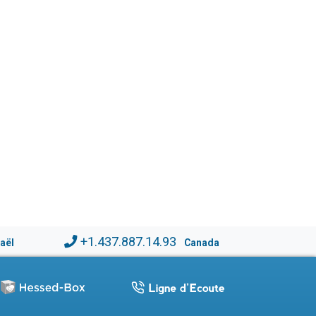
+1.437.887.14.93
raël
Canada