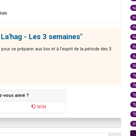
N
iale
P
P
La'hag - Les 3 semaines"
R
R
ur se préparer aux lois et à l'esprit de la période des 3
S
S
T
T
T
z-vous aimé ?
T
NON
T
V