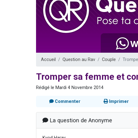
Nouvelle émis
61 personnes
Ariel vient 
Il reste 
Eva vient de
Accueil
Question au Rav
Couple
Tromper
Tromper sa femme et con
Rédigé le Mardi 4 Novembre 2014
Commenter
Imprimer
La question de Anonyme
Kvod Harav,