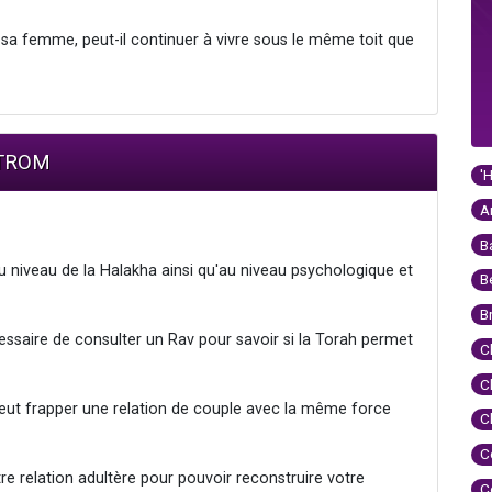
e sa femme, peut-il continuer à vivre sous le même toit que
STROM
'
A
B
au niveau de la Halakha ainsi qu'au niveau psychologique et
B
B
essaire de consulter un Rav pour savoir si la Torah permet
C
C
eut frapper une relation de couple avec la même force
C
C
re relation adultère pour pouvoir reconstruire votre
C