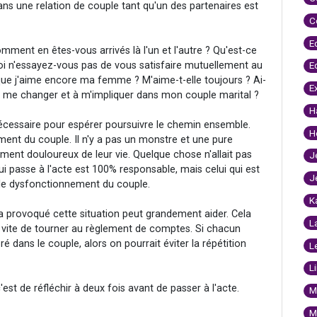
ns une relation de couple tant qu'un des partenaires est
C
E
mment en êtes-vous arrivés là l'un et l'autre ? Qu'est-ce
i n'essayez-vous pas de vous satisfaire mutuellement au
E
 que j'aime encore ma femme ? M'aime-t-elle toujours ? Ai-
E
à me changer et à m'impliquer dans mon couple marital ?
H
nécessaire pour espérer poursuivre le chemin ensemble.
H
ment du couple. Il n'y a pas un monstre et une pure
ment douloureux de leur vie. Quelque chose n'allait pas
J
qui passe à l'acte est 100% responsable, mais celui qui est
J
 le dysfonctionnement du couple.
K
 a provoqué cette situation peut grandement aider. Cela
L
e vite de tourner au règlement de comptes. Si chacun
ré dans le couple, alors on pourrait éviter la répétition
L
L
est de réfléchir à deux fois avant de passer à l'acte.
M
M