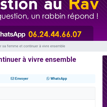
sion radio : Visions de grandeur n°104 : Le Chabbath et le Birkat Hamazone à 
 viennent de demander une bénédiction
de donner son Maasser
49 places pour étudier en groupe sur Zoom
 donner son Maasser
 sa femme et continuer à vivre ensemble
tinuer à vivre ensemble
Envoyer
WhatsApp