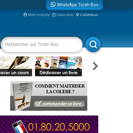
WhatsApp Torah-Box
Mon compte
Calendrier
Columbus
re
vertissements
Livres
Rabbanim