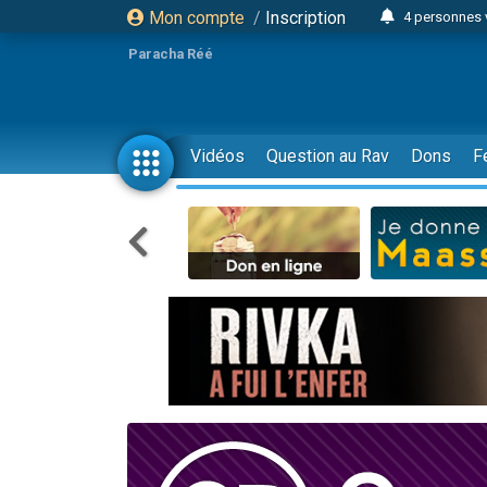
Mon compte
/
Inscription
4 personnes 
3 personnes 
Paracha Réé
Odaya vient 
3 personn
3 personn
Vidéos
Question au Rav
Dons
F
13 personnes
2 personnes 
30 perso
Il reste 
12 nouve
3 personnes 
2 personnes 
3 personnes 
2 nouvel
8 personn