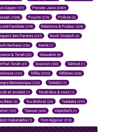
os Sages
Pensée Juive
(131)
(3087)
essah
Pourim
Prières
(1508)
(274)
(3)
ureté Familiale
Relations & Pudeur
(578)
(528)
espect des Parents
Roch 'Hodech
(247)
(4)
och Hachana
Santé
(296)
(1)
cience & Torah
Sexualité
(33)
(8)
im'hat Torah
Souccot
Talmud
(47)
(502)
(1)
echouva
Téfila
Téfilines
(122)
(2230)
(356)
emps Messianique
Toledot
(124)
(1)
orah et société
Torah-Box & vous
(1)
(1)
ou Béav
Tou Bichvat
Tsédaka
(3)
(24)
(397)
sitsit
Tsniout
Vayichla'h
(167)
(634)
(1)
ézot Haberakha
Yom Kippour
(1)
(318)