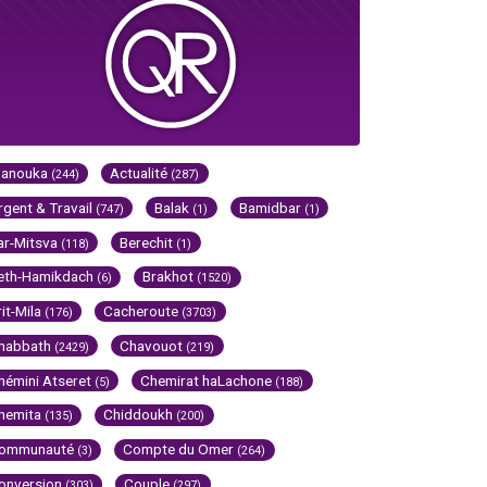
Hanouka
Actualité
(244)
(287)
rgent & Travail
Balak
Bamidbar
(747)
(1)
(1)
ar-Mitsva
Berechit
(118)
(1)
eth-Hamikdach
Brakhot
(6)
(1520)
rit-Mila
Cacheroute
(176)
(3703)
habbath
Chavouot
(2429)
(219)
hémini Atseret
Chemirat haLachone
(5)
(188)
hemita
Chiddoukh
(135)
(200)
ommunauté
Compte du Omer
(3)
(264)
onversion
Couple
(303)
(297)