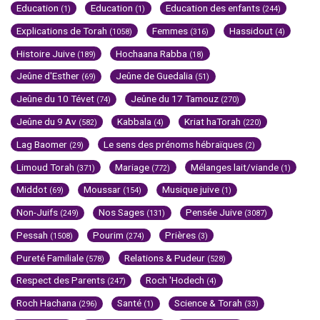
Education
Education
Education des enfants
(1)
(1)
(244)
Explications de Torah
Femmes
Hassidout
(1058)
(316)
(4)
Histoire Juive
Hochaana Rabba
(189)
(18)
Jeûne d'Esther
Jeûne de Guedalia
(69)
(51)
Jeûne du 10 Tévet
Jeûne du 17 Tamouz
(74)
(270)
Jeûne du 9 Av
Kabbala
Kriat haTorah
(582)
(4)
(220)
Lag Baomer
Le sens des prénoms hébraïques
(29)
(2)
Limoud Torah
Mariage
Mélanges lait/viande
(371)
(772)
(1)
Middot
Moussar
Musique juive
(69)
(154)
(1)
Non-Juifs
Nos Sages
Pensée Juive
(249)
(131)
(3087)
Pessah
Pourim
Prières
(1508)
(274)
(3)
Pureté Familiale
Relations & Pudeur
(578)
(528)
Respect des Parents
Roch 'Hodech
(247)
(4)
Roch Hachana
Santé
Science & Torah
(296)
(1)
(33)