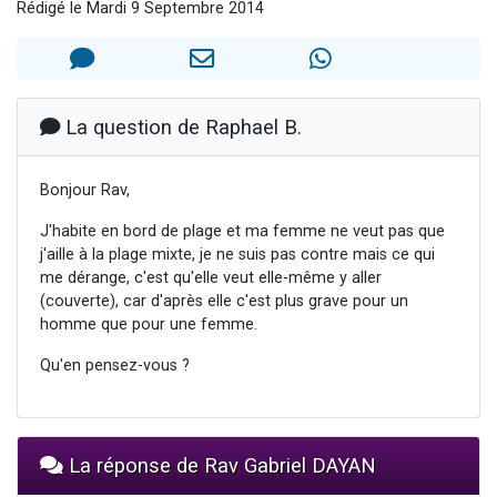
Rédigé le Mardi 9 Septembre 2014
Il reste 49 places pour étudier en groupe sur Zoom
3 personnes viennent de nous rejoindre sur WhatsApp
2 personnes viennent de nous rejoindre sur WhatsApp
2 nouvelles musiques dans Torah-Box Music
La question de Raphael B.
6 personnes viennent de nous rejoindre sur WhatsApp
Bonjour Rav,
J'habite en bord de plage et ma femme ne veut pas que
j'aille à la plage mixte, je ne suis pas contre mais ce qui
me dérange, c'est qu'elle veut elle-même y aller
(couverte), car d'après elle c'est plus grave pour un
homme que pour une femme.
Qu'en pensez-vous ?
La réponse de Rav Gabriel DAYAN