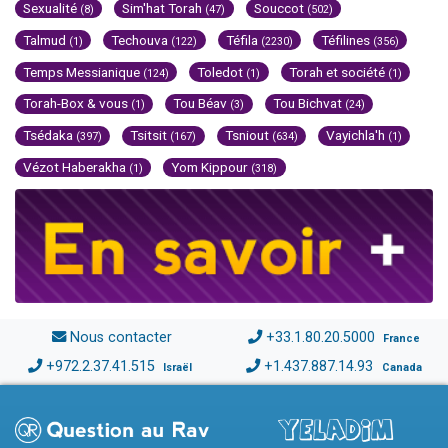
Sexualité
Sim'hat Torah
Souccot
(8)
(47)
(502)
Talmud
Techouva
Téfila
Téfilines
(1)
(122)
(2230)
(356)
Temps Messianique
Toledot
Torah et société
(124)
(1)
(1)
Torah-Box & vous
Tou Béav
Tou Bichvat
(1)
(3)
(24)
Tsédaka
Tsitsit
Tsniout
Vayichla'h
(397)
(167)
(634)
(1)
Vézot Haberakha
Yom Kippour
(1)
(318)
Nous contacter
+33.1.80.20.5000
France
+972.2.37.41.515
+1.437.887.14.93
Israël
Canada