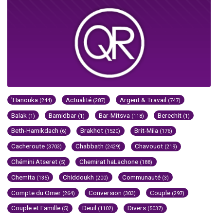
'Hanouka
Actualité
Argent & Travail
(244)
(287)
(747)
Balak
Bamidbar
Bar-Mitsva
Berechit
(1)
(1)
(118)
(1)
Beth-Hamikdach
Brakhot
Brit-Mila
(6)
(1520)
(176)
Cacheroute
Chabbath
Chavouot
(3703)
(2429)
(219)
Chémini Atseret
Chemirat haLachone
(5)
(188)
Chemita
Chiddoukh
Communauté
(135)
(200)
(3)
Compte du Omer
Conversion
Couple
(264)
(303)
(297)
Couple et Famille
Deuil
Divers
(5)
(1102)
(5037)