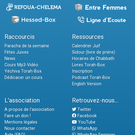
Raccourcis
Ressources
Paracha de la semaine
Calendrier Juif
Fêtes Juives
Sidour (livre de prière)
News
Horaires de Chabbath
Cours Mp3-Vidéo
Livres Torah-Box
Yéchiva Torah-Box
Inscription
Dédicacer un cours
Podcast Torah-Box
English Version
L'association
Retrouvez-nous...
A propos de l'association
Twitter
Faire un don !
Facebook
Mentions légales
YouTube
Nous contacter
WhatsApp
Aide (FAQ)
WhatsApp Femmes