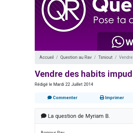
Nouvelle émis
61 personnes
Ariel vient 
Il reste 
Eva vient de
Accueil
Question au Rav
Tsniout
Vendre 
Vendre des habits impudi
Rédigé le Mardi 22 Juillet 2014
Commenter
Imprimer
La question de Myriam B.
Bonjour Rav,