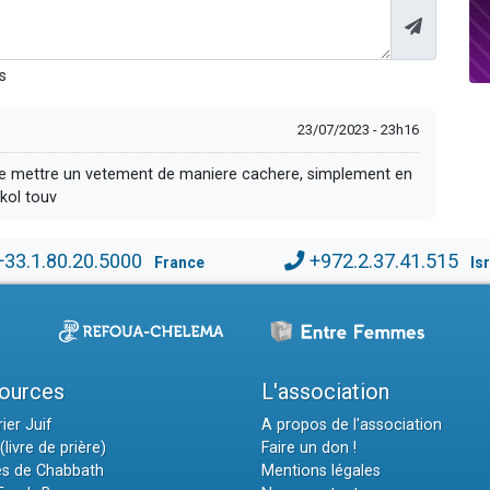
s
23/07/2023 - 23h16
le de mettre un vetement de maniere cachere, simplement en
kol touv
+33.1.80.20.5000
+972.2.37.41.515
France
Is
ources
L'association
ier Juif
A propos de l'association
(livre de prière)
Faire un don !
es de Chabbath
Mentions légales