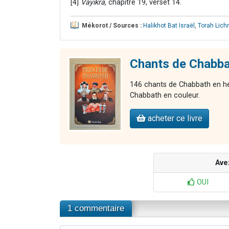
[4]
Vayikra,
chapitre 19, verset 14.
Mékorot / Sources :
Halikhot Bat Israël
,
Torah Lic
Chants de Chabb
146 chants de Chabbath en héb
Chabbath en couleur.
acheter ce livre
Ave
OUI
1 commentaire