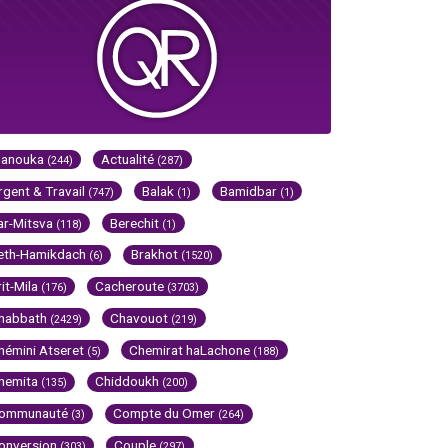
Hanouka
Actualité
(244)
(287)
rgent & Travail
Balak
Bamidbar
(747)
(1)
(1)
ar-Mitsva
Berechit
(118)
(1)
eth-Hamikdach
Brakhot
(6)
(1520)
rit-Mila
Cacheroute
(176)
(3703)
habbath
Chavouot
(2429)
(219)
hémini Atseret
Chemirat haLachone
(5)
(188)
hemita
Chiddoukh
(135)
(200)
ommunauté
Compte du Omer
(3)
(264)
onversion
Couple
(303)
(297)