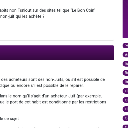
abits non Tsniout sur des sites tel que "Le Bon Coin"
non-juif qui les achète ?
'
A
B
B
é des acheteurs sont des non-Juifs, ou s'il est possible de
B
ique ou encore s'il est possible de le réparer.
C
ans le nom qu'il s'agit d'un acheteur Juif (par exemple,
C
ue le port de cet habit est conditionné par les restrictions
C
C
de ce sujet.
C