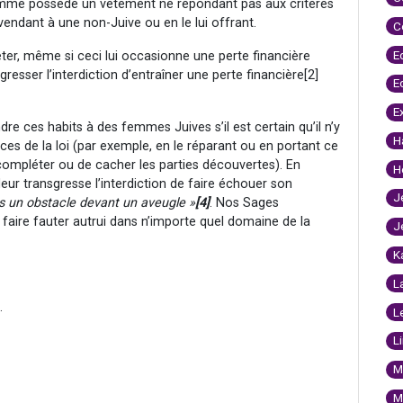
 femme possède un vêtement ne répondant pas aux critères
 vendant à une non-Juive ou en le lui offrant.
C
E
jeter, même si ceci lui occasionne une perte financière
gresser l’interdiction d’entraîner une perte financière
[2]
E
E
e ces habits à des femmes Juives s’il est certain qu’il n’y
H
ces de la loi (par exemple, en le réparant ou en portant ce
compléter ou de cacher les parties découvertes). En
H
eur transgresse l’interdiction de faire échouer son
J
 un obstacle devant un aveugle »
[4]
. Nos Sages
de faire fauter autrui dans n’importe quel domaine de la
J
K
L
5.
L
L
M
M