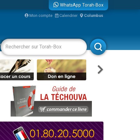
WhatsApp Torah-Box
Mon compte
Calendrier
Columbus
re
vertissements
Livres
Rabbanim