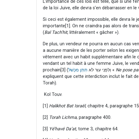
L’importance de ces lois est telle, que si une
de la loi Juive, elle devra s’en débarrasser en le
Si ceci est également impossible, elle devra le 
importante
[1]. On ne craindra pas alors de trans
(
Bal Tach’hit
, littéralement « gâcher »).
De plus, un vendeur ne pourra en aucun cas vendr
a aucune manière de les porter selon les exigen
vêtement avec un habit supplémentaire afin le 
vendant un tel habit à une femme Juive, le vend
prochain
תִתֵּן מִכְשֹׁל
[3] (וְלִפְנֵי עִוֵּר לֹא
«
Ne pose pas
expliquent que cette interdiction inclut le fait 
Torah).
Kol Touv.
[1]
Halikhot Bat Israël,
chapitre 4, paragraphe 1
[2]
Torah Lichma
, paragraphe 400.
[3]
Yé’havé Da’at
, tome 3, chapitre 64.