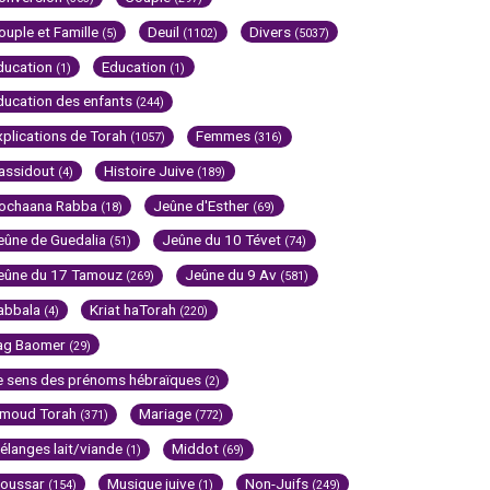
ouple et Famille
Deuil
Divers
(5)
(1102)
(5037)
ducation
Education
(1)
(1)
ducation des enfants
(244)
xplications de Torah
Femmes
(1057)
(316)
assidout
Histoire Juive
(4)
(189)
ochaana Rabba
Jeûne d'Esther
(18)
(69)
eûne de Guedalia
Jeûne du 10 Tévet
(51)
(74)
eûne du 17 Tamouz
Jeûne du 9 Av
(269)
(581)
abbala
Kriat haTorah
(4)
(220)
ag Baomer
(29)
e sens des prénoms hébraïques
(2)
imoud Torah
Mariage
(371)
(772)
élanges lait/viande
Middot
(1)
(69)
oussar
Musique juive
Non-Juifs
(154)
(1)
(249)