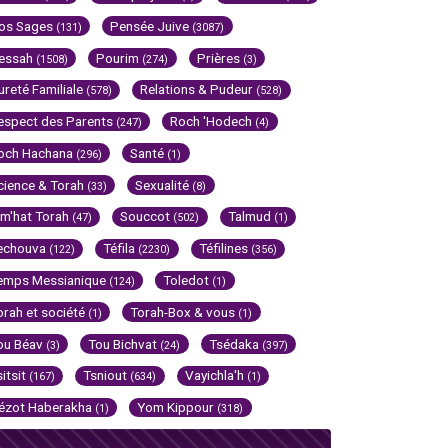
os Sages
Pensée Juive
(131)
(3087)
essah
Pourim
Prières
(1508)
(274)
(3)
ureté Familiale
Relations & Pudeur
(578)
(528)
espect des Parents
Roch 'Hodech
(247)
(4)
och Hachana
Santé
(296)
(1)
cience & Torah
Sexualité
(33)
(8)
im'hat Torah
Souccot
Talmud
(47)
(502)
(1)
echouva
Téfila
Téfilines
(122)
(2230)
(356)
emps Messianique
Toledot
(124)
(1)
orah et société
Torah-Box & vous
(1)
(1)
ou Béav
Tou Bichvat
Tsédaka
(3)
(24)
(397)
sitsit
Tsniout
Vayichla'h
(167)
(634)
(1)
ézot Haberakha
Yom Kippour
(1)
(318)