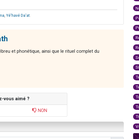
N
hma
,
Yé'havé Da'at
.
P
P
ath
R
R
reu et phonétique, ainsi que le rituel complet du
S
S
T
T
T
z-vous aimé ?
T
NON
T
V