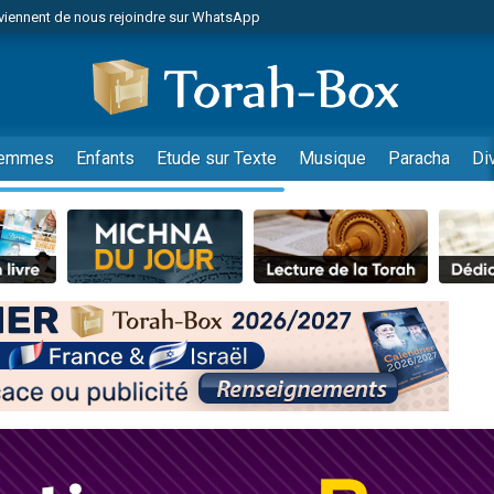
viennent de nous rejoindre sur WhatsApp
viennent de nous rejoindre sur WhatsApp
de donner son Maasser
es viennent de faire un don pour 5 jours de vacances aux Orphelins
es viennent de faire un don pour Diane, 80 ans, dans un appartement insalub
emmes
Enfants
Etude sur Texte
Musique
Paracha
Di
 viennent de demander une bénédiction
viennent de nous rejoindre sur WhatsApp
nnes viennent de faire un don pour Sauvez la jambe de Yohan
49 places pour étudier en groupe sur Zoom
lles musiques dans Torah-Box Music
viennent de nous rejoindre sur WhatsApp
viennent de nous rejoindre sur WhatsApp
viennent de nous rejoindre sur WhatsApp
les musiques dans Torah-Box Music
es viennent de faire un don pour Tsédaka : pauvres d'Israel