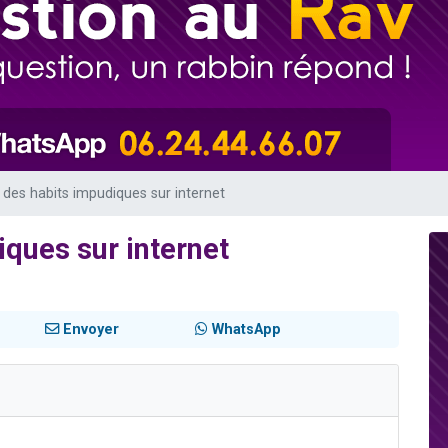
sion radio : Visions de grandeur n°104 : Le Chabbath et le Birkat Hamazone à 
 viennent de demander une bénédiction
de donner son Maasser
49 places pour étudier en groupe sur Zoom
 donner son Maasser
des habits impudiques sur internet
ques sur internet
Envoyer
WhatsApp