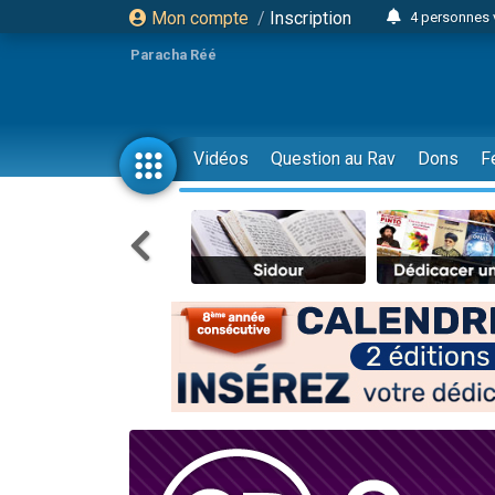
Mon compte
/
Inscription
4 personnes 
3 personnes 
Paracha Réé
Odaya vient 
3 personn
3 personn
Vidéos
Question au Rav
Dons
F
13 personnes
2 personnes 
30 perso
Il reste 
12 nouve
3 personnes 
2 personnes 
3 personnes 
2 nouvel
8 personn