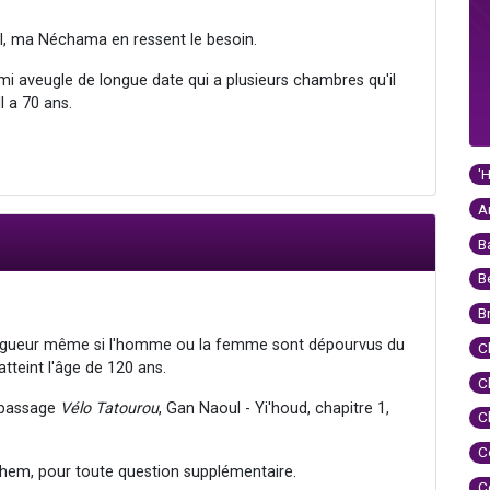
aël, ma Néchama en ressent le besoin.
ami aveugle de longue date qui a plusieurs chambres qu'il
l a 70 ans.
'
A
B
B
B
n vigueur même si l'homme ou la femme sont dépourvus du
C
atteint l'âge de 120 ans.
C
, passage
Vélo Tatourou
, Gan Naoul - Yi'houd, chapitre 1,
C
C
hem, pour toute question supplémentaire.
C