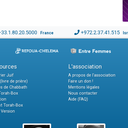
+33.1.80.20.5000
+972.2.37.41.515
France
Is
ources
L'association
ier Juif
A propos de l'association
(livre de prière)
Faire un don !
es de Chabbath
Mentions légales
 Torah-Box
Nous contacter
tion
Aide (FAQ)
t Torah-Box
 Version