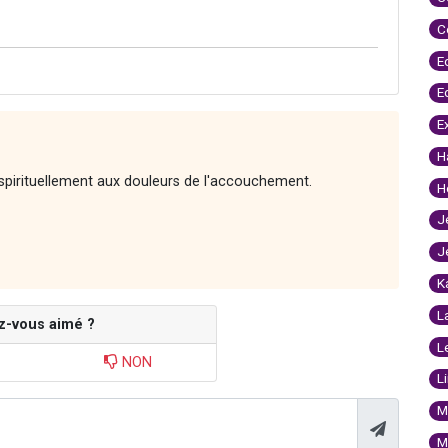
C
E
E
E
H
spirituellement aux douleurs de l'accouchement.
H
J
J
K
L
z-vous aimé ?
L
NON
L
M
M