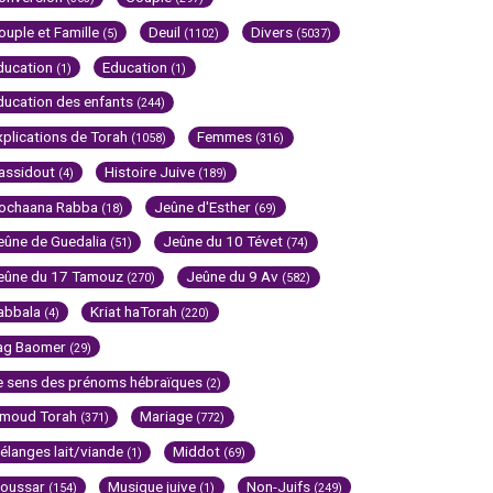
ouple et Famille
Deuil
Divers
(5)
(1102)
(5037)
ducation
Education
(1)
(1)
ducation des enfants
(244)
xplications de Torah
Femmes
(1058)
(316)
assidout
Histoire Juive
(4)
(189)
ochaana Rabba
Jeûne d'Esther
(18)
(69)
eûne de Guedalia
Jeûne du 10 Tévet
(51)
(74)
eûne du 17 Tamouz
Jeûne du 9 Av
(270)
(582)
abbala
Kriat haTorah
(4)
(220)
ag Baomer
(29)
e sens des prénoms hébraïques
(2)
imoud Torah
Mariage
(371)
(772)
élanges lait/viande
Middot
(1)
(69)
oussar
Musique juive
Non-Juifs
(154)
(1)
(249)