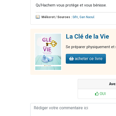
Qu’Hachem vous protège et vous bénisse.
Mékorot / Sources :
Sifri
,
Gan Naoul
.
La Clé de la Vie
Se préparer physiquement et 
acheter ce livre
Ave
OUI