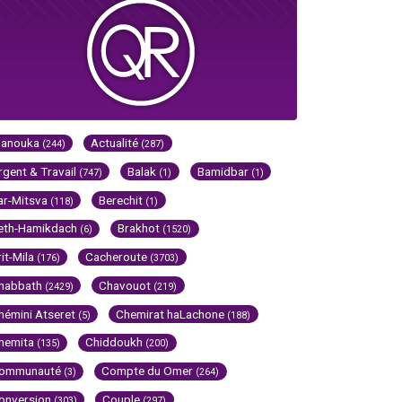
Hanouka
Actualité
(244)
(287)
rgent & Travail
Balak
Bamidbar
(747)
(1)
(1)
ar-Mitsva
Berechit
(118)
(1)
eth-Hamikdach
Brakhot
(6)
(1520)
rit-Mila
Cacheroute
(176)
(3703)
habbath
Chavouot
(2429)
(219)
hémini Atseret
Chemirat haLachone
(5)
(188)
hemita
Chiddoukh
(135)
(200)
ommunauté
Compte du Omer
(3)
(264)
onversion
Couple
(303)
(297)