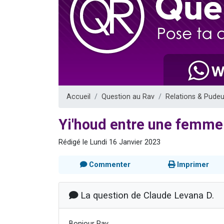
Il reste 
12 nouve
3 personnes 
2 personnes 
2 personnes 
Accueil
Question au Rav
Relations & Pudeu
Yi'houd entre une femme
Rédigé le Lundi 16 Janvier 2023
Commenter
Imprimer
La question de Claude Levana D.
Bonjour Rav,