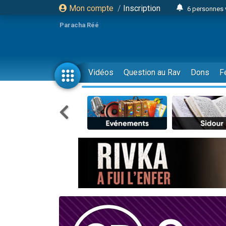
Mon compte
/
Inscription
6 personnes 
4 personn
Paracha Réé
2 personn
17 personnes
4 personnes 
Vidéos
Question au Rav
Dons
F
Il reste 
23 person
Eva vient de
4 personnes 
3 personnes 
3 personn
Odaya vient 
13 personnes
2 personnes 
30 perso