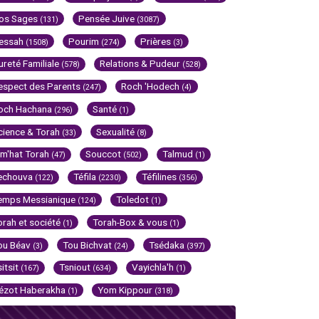
os Sages
Pensée Juive
(131)
(3087)
essah
Pourim
Prières
(1508)
(274)
(3)
ureté Familiale
Relations & Pudeur
(578)
(528)
espect des Parents
Roch 'Hodech
(247)
(4)
och Hachana
Santé
(296)
(1)
cience & Torah
Sexualité
(33)
(8)
im'hat Torah
Souccot
Talmud
(47)
(502)
(1)
echouva
Téfila
Téfilines
(122)
(2230)
(356)
emps Messianique
Toledot
(124)
(1)
orah et société
Torah-Box & vous
(1)
(1)
ou Béav
Tou Bichvat
Tsédaka
(3)
(24)
(397)
sitsit
Tsniout
Vayichla'h
(167)
(634)
(1)
ézot Haberakha
Yom Kippour
(1)
(318)