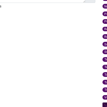
s
N
P
P
R
R
S
S
T
T
T
T
T
V