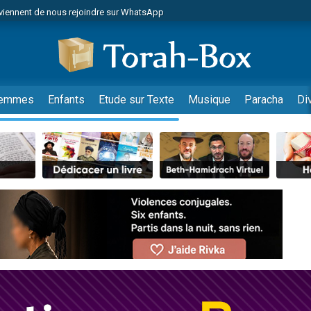
viennent de nous rejoindre sur WhatsApp
es viennent de faire un don pour Reloger Rivka, 6 enfants, victime de violences
es viennent de faire un don pour 1 Journée de Vacances Pour les Enfants
 viennent de demander une bénédiction
viennent de nous rejoindre sur WhatsApp
emmes
Enfants
Etude sur Texte
Musique
Paracha
Di
49 places pour étudier en groupe sur Zoom
nes viennent de faire un don pour Diane, 80 ans, dans un appartement insalu
 donner son Maasser
viennent de nous rejoindre sur WhatsApp
viennent de nous rejoindre sur WhatsApp
es viennent de faire un don pour 5 jours de vacances aux Orphelins
de donner son Maasser
 viennent de demander une bénédiction
viennent de nous rejoindre sur WhatsApp
nnes viennent de faire un don pour Sauvez la jambe de Yohan