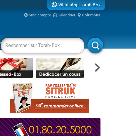
WhatsApp Torah-Box
...
Mon compte
Calendrier
Columbus
vertissements
Livres
Rabbanim
bre