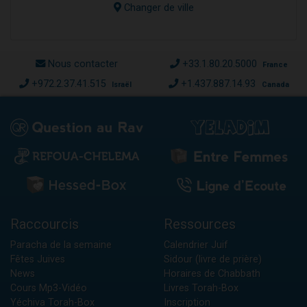
Changer de ville
Nous contacter
+33.1.80.20.5000
France
+972.2.37.41.515
+1.437.887.14.93
Israël
Canada
Raccourcis
Ressources
Paracha de la semaine
Calendrier Juif
Fêtes Juives
Sidour (livre de prière)
News
Horaires de Chabbath
Cours Mp3-Vidéo
Livres Torah-Box
Yéchiva Torah-Box
Inscription