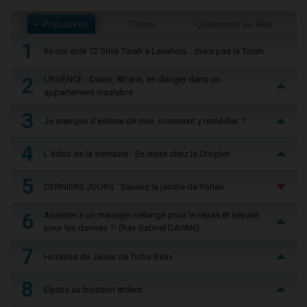
+ Populaires
Cours
Questions au Rav
1
Ils ont volé 12 Sifré Torah à Levallois… mais pas la Torah
2
URGENCE - Diane, 80 ans, en danger dans un
appartement insalubre
3
Je manque d'estime de moi, comment y remédier ?
4
L'édito de la semaine - En visite chez le Steipler
5
DERNIERS JOURS : Sauvez la jambe de Yohan
6
Assister à un mariage mélangé pour le repas et séparé
pour les danses ?! (Rav Gabriel DAYAN)
7
Horaires du Jeûne de Ticha Béav
8
Elyana au buisson ardent