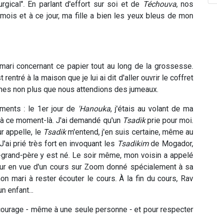
urgical". En parlant d'effort sur soi et de
Téchouva
, nos
3 mois et à ce jour, ma fille a bien les yeux bleus de mon
 mari concernant ce papier tout au long de la grossesse.
entré à la maison que je lui ai dit d'aller ouvrir le coffret
ches non plus que nous attendions des jumeaux.
ments : le 1er jour de
'Hanouka
, j'étais au volant de ma
ié à ce moment-là. J'ai demandé qu'un
Tsadik
prie pour moi.
r appelle, le
Tsadik
m'entend, j'en suis certaine, même au
J'ai prié très fort en invoquant les
Tsadikim
de Mogador,
e-grand-père y est né. Le soir même, mon voisin a appelé
ateur en vue d'un cours sur Zoom donné spécialement à sa
on mari à rester écouter le cours. À la fin du cours, Rav
n enfant...
 courage - même à une seule personne - et pour respecter