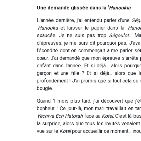
Une demande glissée dans la ‘
Hanoukia
L'année dernière, j'ai entendu parler d'une
Ség
'Hanouka
et laisser le papier dans la
'Hano
exaucée. Je ne suis pas trop
Ségoulot
… Mai
d'épreuves, je me suis dit pourquoi pas. J'av
fécondité dont on commençait à me parler série
cœur. J'ai demandé que mon épreuve s'arrête pou
enfant dans l'année. Et si déjà… alors pourq
garçon et une fille ? Et si déjà... alors que
profondément ! J'ai promis que si tout cela se ré
bougie.
Quand 1 mois plus tard, j'ai découvert que j'é
bonheur ! Ce jour-là, mon mari travaillait en t
Yéchiva
Ech
Hatorah
face au
Kotel
. C'est là-bas
la surprise, alors que tous les invités venaie
vue sur le
Kotel
pour accueillir ce moment... inou