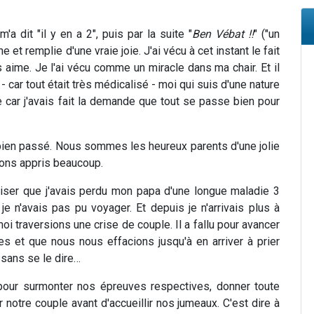
 dit "il y en a 2", puis par la suite "
Ben Vébat !!
" ("un
ne et remplie d'une vraie joie. J'ai vécu à cet instant le fait
s aime. Je l'ai vécu comme un miracle dans ma chair. Et il
- car tout était très médicalisé - moi qui suis d'une nature
e car j'avais fait la demande que tout se passe bien pour
t bien passé. Nous sommes les heureux parents d'une jolie
vons appris beaucoup.
ciser que j'avais perdu mon papa d'une longue maladie 3
je n'avais pas pu voyager. Et depuis je n'arrivais plus à
i traversions une crise de couple. Il a fallu pour avancer
 et que nous nous effacions jusqu'à en arriver à prier
 sans se le dire…
pour surmonter nos épreuves respectives, donner toute
 notre couple avant d'accueillir nos jumeaux. C'est dire à