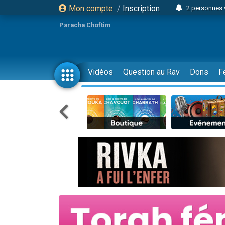
Mon compte
/
Inscription
2 personnes 
Lisbel Esthe
Paracha Choftim
3 person
2 personn
3 personnes 
Vidéos
Question au Rav
Dons
F
11 personnes
3 personn
Il reste 
2 personnes 
29 personnes
Il reste 
2 personnes 
6 personnes 
4 personn
2 personn