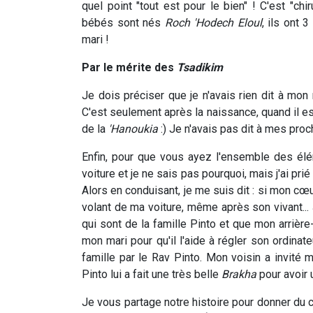
quel point "tout est pour le bien" ! C'est "chir
bébés sont nés
Roch 'Hodech
Eloul
, ils ont 
mari !
Par le mérite des
Tsadikim
Je dois préciser que je n'avais rien dit à mon
C'est seulement après la naissance, quand il est r
de la
'Hanoukia
:) Je n'avais pas dit à mes pro
Enfin, pour que vous ayez l'ensemble des élé
voiture et je ne sais pas pourquoi, mais j'ai pr
Alors en conduisant, je me suis dit : si mon cœu
volant de ma voiture, même après son vivant... 
qui sont de la famille Pinto et que mon arrièr
mon mari pour qu'il l'aide à régler son ordin
famille par le Rav Pinto. Mon voisin a invité m
Pinto lui a fait une très belle
Brakha
pour avoir u
Je vous partage notre histoire pour donner du