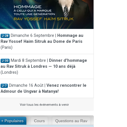
Dimanche 6 Septembre |
Hommage au
J-28
Rav Yossef Haim Sitruk au Dome de Paris
(Paris)
Mardi 8 Septembre |
Dinner d'hommage
J-30
au Rav Sitruk à Londres — 10 ans déjà
(Londres)
Dimanche 16 Août |
Venez rencontrer le
J-7
Admour de Ungvar à Natanya!
Voir tous les événements à venir
+ Populaires
Cours
Questions au Rav