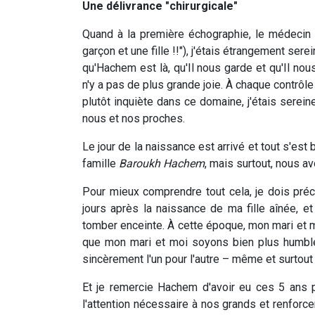
Une délivrance "chirurgicale"
Quand à la première échographie, le médecin m'a
garçon et une fille !!"), j'étais étrangement serei
qu'Hachem est là, qu'Il nous garde et qu'Il nou
n'y a pas de plus grande joie. À chaque contrôle 
plutôt inquiète dans ce domaine, j'étais serein
nous et nos proches.
Le jour de la naissance est arrivé et tout s'es
famille
Baroukh Hachem
, mais surtout, nous a
Pour mieux comprendre tout cela, je dois pré
jours après la naissance de ma fille aînée, et 
tomber enceinte. À cette époque, mon mari et mo
que mon mari et moi soyons bien plus humbles
sincèrement l'un pour l'autre – même et surtout
Et je remercie Hachem d'avoir eu ces 5 ans 
l'attention nécessaire à nos grands et renforcer