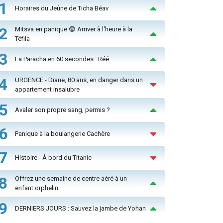
1
Horaires du Jeûne de Ticha Béav
2
Mitsva en panique 😨 Arriver à l'heure à la
Téfila
3
La Paracha en 60 secondes : Réé
4
URGENCE - Diane, 80 ans, en danger dans un
appartement insalubre
5
Avaler son propre sang, permis ?
6
Panique à la boulangerie Cachère
7
Histoire - À bord du Titanic
8
Offrez une semaine de centre aéré à un
enfant orphelin
9
DERNIERS JOURS : Sauvez la jambe de Yohan