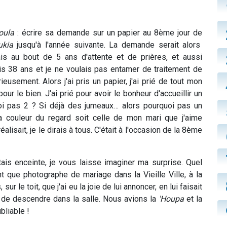
oula
: écrire sa demande sur un papier au 8ème jour de
ukia
jusqu'à l'année suivante. La demande serait alors
s au bout de 5 ans d'attente et de prières, et aussi
ais 38 ans et je ne voulais pas entamer de traitement de
usement. Alors j'ai pris un papier, j'ai prié de tout mon
r le bien. J'ai prié pour avoir le bonheur d'accueillir un
uoi pas 2 ? Si déjà des jumeaux… alors pourquoi pas un
 la couleur du regard soit celle de mon mari que j'aime
alisait, je le dirais à tous. C'était à l'occasion de la 8ème
tais enceinte, je vous laisse imaginer ma surprise. Quel
ant que photographe de mariage dans la Vieille Ville, à la
, sur le toit, que j'ai eu la joie de lui annoncer, en lui faisait
nt de descendre dans la salle. Nous avions la
'Houpa
et la
bliable !