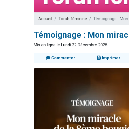
17 personnes
4 personnes 
Accueil
Torah féminine
Témoignage : Mon 
Il reste 
Eva vient de
Témoignage : Mon miracl
Eli vient de 
Mis en ligne le Lundi 22 Décembre 2025
Commenter
Imprimer