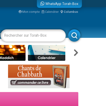
WhatsApp Torah-Box
Mon compte
Calendrier
Columbus
vertissements
Livres
Rabbanim
re
...