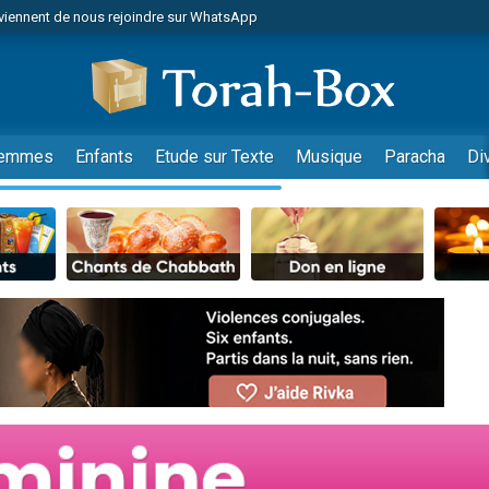
viennent de nous rejoindre sur WhatsApp
r vient de donner son Maasser
nes viennent de faire un don pour Événements Torah-Box
es viennent de faire un don pour Tsédaka : pauvres d'Israel
viennent de nous rejoindre sur WhatsApp
emmes
Enfants
Etude sur Texte
Musique
Paracha
Di
 viennent de demander une bénédiction
es viennent de faire un don pour Diane, 80 ans, dans un appartement insalub
49 places pour étudier en groupe sur Zoom
viennent de nous rejoindre sur WhatsApp
 viennent de demander une bénédiction
49 places pour étudier en groupe sur Zoom
viennent de nous rejoindre sur WhatsApp
viennent de nous rejoindre sur WhatsApp
es viennent de faire un don pour Reloger Rivka, 6 enfants, victime de violences
es viennent de faire un don pour 1 Journée de Vacances Pour les Enfants