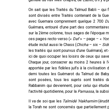
On sait que les Traités du Talmud Babli – qui 
sont divisés entre Traités contenant de la Gue
avec Guemara comprennent quelque 2 700
D
Guémara, entouré d’une part des commentaires 
sur la 2
ème
colonne, tous sages de l’époque mé
ces pages recto-verso («
Daf
» – page – «
Yo
étude inclut aussi le Chass (
Ch
icha
– six –
S
idr
les traités qui sont pourvus d’une Guémara), et de
ici de quoi occuper les loisirs de ceux qui sa
Chaque jour, consacrer au moins 2 heures à l’
apportée par les fidèles juifs à la civilisation
demi toutes les Guémarot du Talmud de Babylo
sont posées, tous les sujets sont traités d
Rabbanim qui deviennent, pour celui qui étudi
l’activité quotidienne, pour la
Parnassa,
la subsi
Il va de soi que les
Talmidé ‘Hakhamim
(érudit
la Torah ne sont concernés que partiellement par