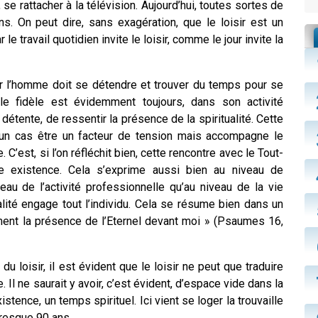
, se rattacher à la télévision. Aujourd’hui, toutes sortes de
s. On peut dire, sans exagération, que le loisir est un
le travail quotidien invite le loisir, comme le jour invite la
 car l’homme doit se détendre et trouver du temps pour se
le fidèle est évidemment toujours, dans son activité
ente, de ressentir la présence de la spiritualité. Cette
ucun cas être un facteur de tension mais accompagne le
C’est, si l’on réfléchit bien, cette rencontre avec le Tout-
e existence. Cela s’exprime aussi bien au niveau de
veau de l’activité professionnelle qu’au niveau de la vie
ualité engage tout l’individu. Cela se résume bien dans un
nt la présence de l’Eternel devant moi » (Psaumes 16,
u loisir, il est évident que le loisir ne peut que traduire
 Il ne saurait y avoir, c’est évident, d’espace vide dans la
xistence, un temps spirituel. Ici vient se loger la trouvaille
presque 90 ans.