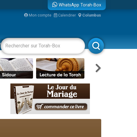
WhatsApp Torah-Box
...
Mon compte
Calendrier
Columbus
vertissements
Livres
Rabbanim
bre