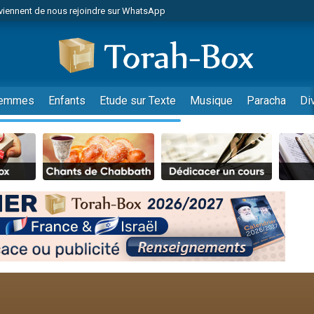
viennent de nous rejoindre sur WhatsApp
es viennent de faire un don pour Reloger Rivka, 6 enfants, victime de violences
es viennent de faire un don pour 1 Journée de Vacances Pour les Enfants
 viennent de demander une bénédiction
viennent de nous rejoindre sur WhatsApp
emmes
Enfants
Etude sur Texte
Musique
Paracha
Di
49 places pour étudier en groupe sur Zoom
nes viennent de faire un don pour Diane, 80 ans, dans un appartement insalu
 donner son Maasser
viennent de nous rejoindre sur WhatsApp
viennent de nous rejoindre sur WhatsApp
es viennent de faire un don pour 5 jours de vacances aux Orphelins
de donner son Maasser
 viennent de demander une bénédiction
viennent de nous rejoindre sur WhatsApp
nnes viennent de faire un don pour Sauvez la jambe de Yohan