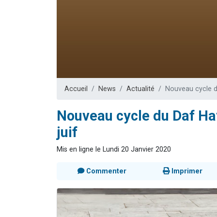
Il reste 
12 nouve
3 personnes 
2 personnes 
2 personnes 
Accueil
News
Actualité
Nouveau cycle du
Nouveau cycle du Daf Hay
juif
Mis en ligne le Lundi 20 Janvier 2020
Commenter
Imprimer