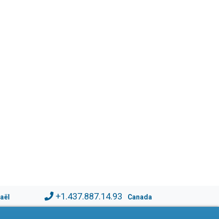
+1.437.887.14.93
raël
Canada