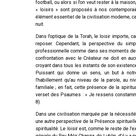
football, ou alors si l’on veut rester à la maison
« loisirs » sont proposés à nos contemporain
élément essentiel de la civilisation moderne, car 
nuit.
Dans l’optique de la Torah, le loisir importe,
reposer. Cependant, la perspective du simp
professionnelle comme dans ses moments de dét
confrontation avec le Créateur ne doit en a
croyant dans tous les instants de son existence. 
Puissant qui donne un sens, un but à notr
l’habillement qu’au niveau de la parole, au ni
familiale ; en fait, cette présence de la spirit
verset des Psaumes : « Je ressens constamme
8).
Dans une civilisation marquée par la nécessité d
une autre perspective de la Présence spirituelle.
spiritualité. Le loisir est, comme le reste de l’e
géniale du Rav Méir Chapira, de Lublin, d’il y a 