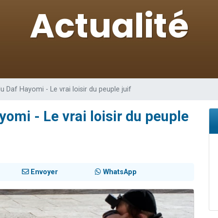
49 places pour étudier en groupe sur Zoom
lles musiques dans Torah-Box Music
viennent de nous rejoindre sur WhatsApp
viennent de nous rejoindre sur WhatsApp
viennent de nous rejoindre sur WhatsApp
 Daf Hayomi - Le vrai loisir du peuple juif
omi - Le vrai loisir du peuple
Envoyer
WhatsApp