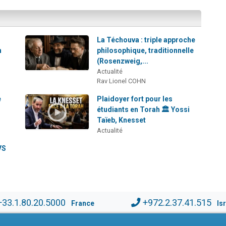
La Téchouva : triple approche
h
philosophique, traditionnelle
(Rosenzweig,...
Actualité
Rav Lionel COHN
e
Plaidoyer fort pour les
étudiants en Torah 🏛️ Yossi
Taïeb, Knesset
Actualité
VS
+33.1.80.20.5000
+972.2.37.41.515
France
Is