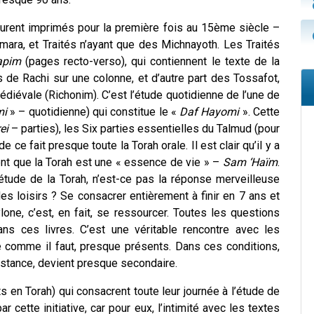
furent imprimés pour la première fois au 15
ème
siècle –
mara, et Traités n’ayant que des Michnayoth. Les Traités
apim
(pages recto-verso), qui contiennent le texte de la
de Rachi sur une colonne, et d’autre part des Tossafot,
diévale (Richonim). C’est l’étude quotidienne de l’une de
mi
» – quotidienne) qui constitue le «
Daf Hayomi
». Cette
ei
– parties), les Six parties essentielles du Talmud (pour
 ce fait presque toute la Torah orale. Il est clair qu’il y a
vent que la Torah est une « essence de vie » –
Sam ‘Haïm
.
étude de la Torah, n’est-ce pas la réponse merveilleuse
 des loisirs ? Se consacrer entièrement à finir en 7 ans et
ne, c’est, en fait, se ressourcer. Toutes les questions
ans ces livres. C’est une véritable rencontre avec les
e comme il faut, presque présents. Dans ces conditions,
stance, devient presque secondaire.
s en Torah) qui consacrent toute leur journée à l’étude de
 cette initiative, car pour eux, l’intimité avec les textes