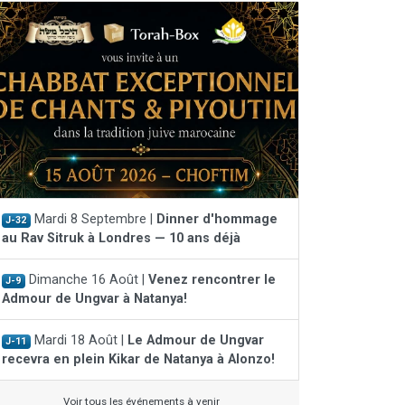
Mardi 8 Septembre |
Dinner d'hommage
J-32
au Rav Sitruk à Londres — 10 ans déjà
Dimanche 16 Août |
Venez rencontrer le
J-9
Admour de Ungvar à Natanya!
Mardi 18 Août |
Le Admour de Ungvar
J-11
recevra en plein Kikar de Natanya à Alonzo!
Voir tous les événements à venir