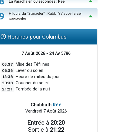
8
La Paracha en 60 secondes : Réé
9
Hiloula du "Steïpeler" : Rabbi Ya’acov Israël
Kanievsky
Horaires pour Columbus
7 Août 2026 - 24 Av 5786
05:37
Mise des Téfilines
06:36
Lever du soleil
13:38
Heure de milieu du jour
20:38
Coucher du soleil
21:21
Tombée de la nuit
Chabbath
Réé
Vendredi 7 Août 2026
Entrée à
20:20
Sortie à
21:22