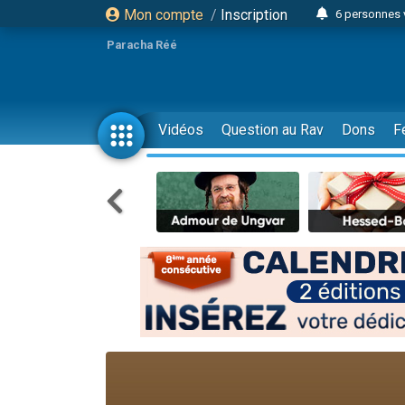
Mon compte
/
Inscription
6 personnes 
4 personn
Paracha Réé
2 personn
17 personnes
4 personnes 
Vidéos
Question au Rav
Dons
F
Il reste 
23 person
Eva vient de
4 personnes 
3 personnes 
3 personn
Odaya vient 
13 personnes
2 personnes 
30 perso