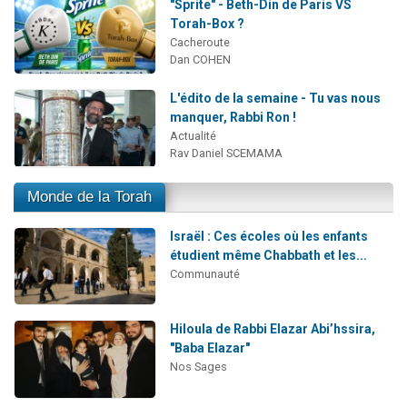
"Sprite" - Beth-Din de Paris VS
Torah-Box ?
Cacheroute
Dan COHEN
L'édito de la semaine - Tu vas nous
manquer, Rabbi Ron !
Actualité
Rav Daniel SCEMAMA
Monde de la Torah
Israël : Ces écoles où les enfants
étudient même Chabbath et les...
Communauté
Hiloula de Rabbi Elazar Abi’hssira,
"Baba Elazar"
Nos Sages