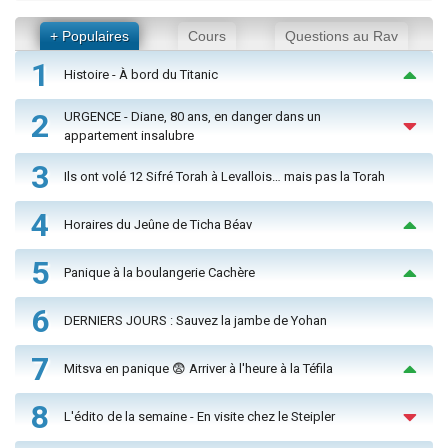
+ Populaires
Cours
Questions au Rav
1
Histoire - À bord du Titanic
2
URGENCE - Diane, 80 ans, en danger dans un
appartement insalubre
3
Ils ont volé 12 Sifré Torah à Levallois… mais pas la Torah
4
Horaires du Jeûne de Ticha Béav
5
Panique à la boulangerie Cachère
6
DERNIERS JOURS : Sauvez la jambe de Yohan
7
Mitsva en panique 😨 Arriver à l'heure à la Téfila
8
L'édito de la semaine - En visite chez le Steipler