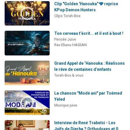
Clip "Golden 'Hanouka" 🕎 reprise
KPop Demon Hunters
Clips Torah-Box
Ton cerveau t’écrit... et il est à bout !
Pensée Juive
Rav Eliaou HASSAN
Grand Appel de ‘Hanouka : Réalisons
le rêve de centaines d’enfants
Torah-Box & vous
La chanson "Modé ani" par Tsémed
Yéled
Musique juive
Interview de René Trabelsi - Les
Juifs de Djerba ? Orthodoxes et 0