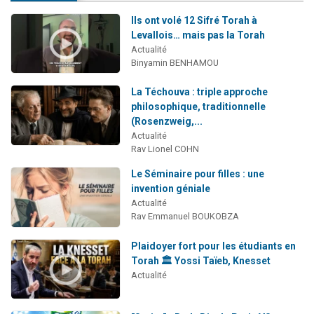
Il reste 49 places pour étudier en groupe sur Zoom
Ils ont volé 12 Sifré Torah à
3 personnes viennent de nous rejoindre sur WhatsApp
Levallois… mais pas la Torah
Actualité
2 personnes viennent de nous rejoindre sur WhatsApp
Binyamin BENHAMOU
2 nouvelles musiques dans Torah-Box Music
La Téchouva : triple approche
6 personnes viennent de nous rejoindre sur WhatsApp
philosophique, traditionnelle
(Rosenzweig,...
Actualité
Rav Lionel COHN
Le Séminaire pour filles : une
invention géniale
Actualité
Rav Emmanuel BOUKOBZA
Plaidoyer fort pour les étudiants en
Torah 🏛️ Yossi Taïeb, Knesset
Actualité