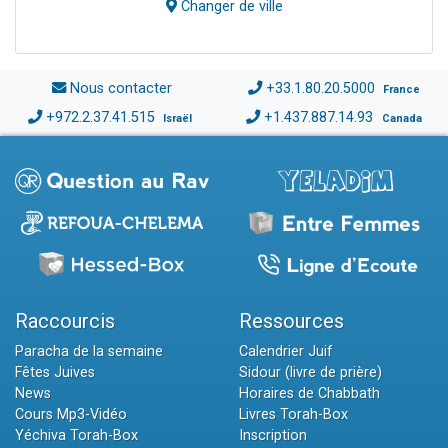
Changer de ville
Nous contacter
+33.1.80.20.5000
France
+972.2.37.41.515
+1.437.887.14.93
Israël
Canada
Raccourcis
Ressources
Paracha de la semaine
Calendrier Juif
Fêtes Juives
Sidour (livre de prière)
News
Horaires de Chabbath
Cours Mp3-Vidéo
Livres Torah-Box
Yéchiva Torah-Box
Inscription