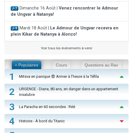
Dimanche 16 Août |
Venez rencontrer le Admour
J-7
de Ungvar à Natanya!
Mardi 18 Août |
Le Admour de Ungvar recevra en
J-9
plein Kikar de Natanya à Alonzo!
Voir tous les événements à venir
+ Populaires
Cours
Questions au Rav
1
Mitsva en panique 😨 Arriver à l'heure à la Téfila
2
URGENCE - Diane, 80 ans, en danger dans un appartement
insalubre
3
La Paracha en 60 secondes : Réé
4
Histoire - À bord du Titanic