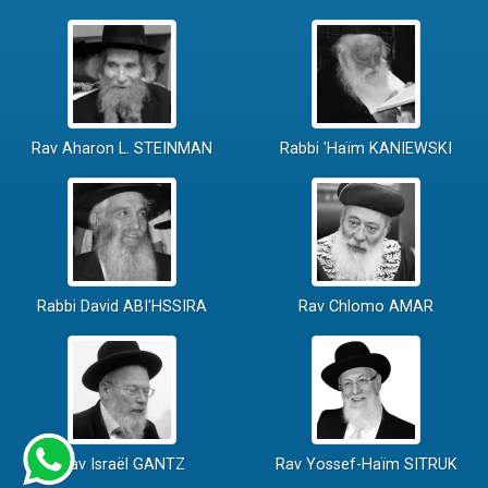
Rav Aharon L. STEINMAN
Rabbi 'Haïm KANIEWSKI
Rabbi David ABI'HSSIRA
Rav Chlomo AMAR
Rav Israël GANTZ
Rav Yossef-Haïm SITRUK