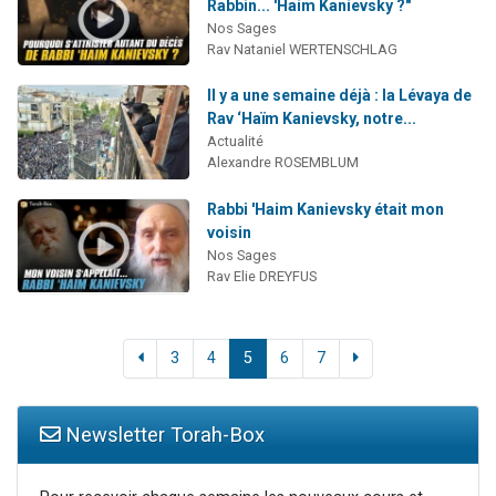
Rabbin... 'Haim Kanievsky ?"
Nos Sages
Rav Nataniel WERTENSCHLAG
Il y a une semaine déjà : la Lévaya de
Rav ‘Haïm Kanievsky, notre...
Actualité
Alexandre ROSEMBLUM
Rabbi 'Haim Kanievsky était mon
voisin
Nos Sages
Rav Elie DREYFUS
3
4
5
6
7
Newsletter Torah-Box