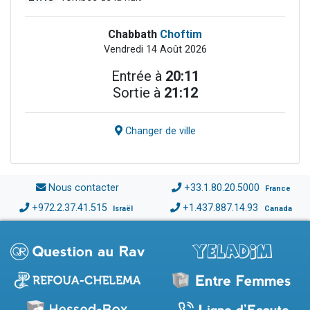
Chabbath
Choftim
Vendredi 14 Août 2026
Entrée à
20:11
Sortie à
21:12
Changer de ville
Nous contacter
+33.1.80.20.5000
France
+972.2.37.41.515
+1.437.887.14.93
Israël
Canada