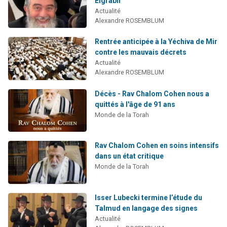
Elgrabli
2 personnes viennent de nous rejoindre sur WhatsApp
Actualité
Alexandre ROSEMBLUM
13 personnes viennent de demander une bénédiction
Il reste 49 places pour étudier en groupe sur Zoom
Rentrée anticipée à la Yéchiva de Mir
contre les mauvais décrets
12 nouvelles musiques dans Torah-Box Music
Actualité
2 personnes viennent de nous rejoindre sur WhatsApp
Alexandre ROSEMBLUM
Décès - Rav Chalom Cohen nous a
quittés à l'âge de 91 ans
Monde de la Torah
Rav Chalom Cohen en soins intensifs
dans un état critique
Monde de la Torah
Isser Lubecki termine l’étude du
Talmud en langage des signes
Actualité