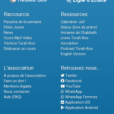
Raccourcis
Ressources
Paracha de la semaine
Calendrier Juif
Fêtes Juives
Sidour (livre de prière)
News
Horaires de Chabbath
Cours Mp3-Vidéo
Livres Torah-Box
Yéchiva Torah-Box
Inscription
Dédicacer un cours
Podcast Torah-Box
English Version
L'association
Retrouvez-nous...
A propos de l'association
Twitter
Faire un don !
Facebook
Mentions légales
YouTube
Nous contacter
WhatsApp
Aide (FAQ)
WhatsApp Femmes
Application iOS
Application Android