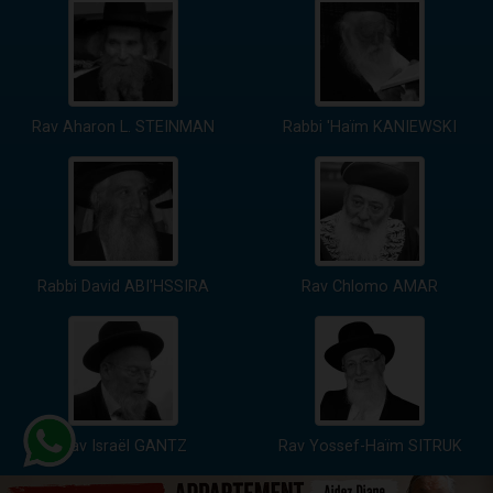
Rav Aharon L. STEINMAN
Rabbi 'Haïm KANIEWSKI
Rabbi David ABI'HSSIRA
Rav Chlomo AMAR
Rav Israël GANTZ
Rav Yossef-Haïm SITRUK