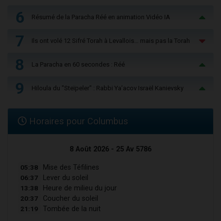
6
Résumé de la Paracha Réé en animation Vidéo IA
7
Ils ont volé 12 Sifré Torah à Levallois… mais pas la Torah
8
La Paracha en 60 secondes : Réé
9
Hiloula du "Steïpeler" : Rabbi Ya’acov Israël Kanievsky
Horaires pour Columbus
8 Août 2026 - 25 Av 5786
05:38
Mise des Téfilines
06:37
Lever du soleil
13:38
Heure de milieu du jour
20:37
Coucher du soleil
21:19
Tombée de la nuit