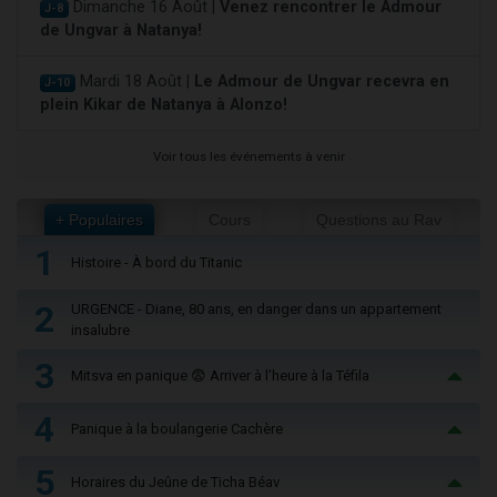
Dimanche 16 Août |
Venez rencontrer le Admour
J-8
de Ungvar à Natanya!
Mardi 18 Août |
Le Admour de Ungvar recevra en
J-10
plein Kikar de Natanya à Alonzo!
Voir tous les événements à venir
+ Populaires
Cours
Questions au Rav
1
Histoire - À bord du Titanic
2
URGENCE - Diane, 80 ans, en danger dans un appartement
insalubre
3
Mitsva en panique 😨 Arriver à l'heure à la Téfila
4
Panique à la boulangerie Cachère
5
Horaires du Jeûne de Ticha Béav