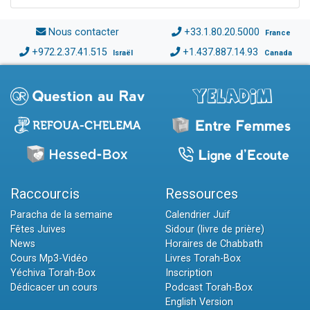
Nous contacter
+33.1.80.20.5000
France
+972.2.37.41.515
+1.437.887.14.93
Israël
Canada
Raccourcis
Ressources
Paracha de la semaine
Calendrier Juif
Fêtes Juives
Sidour (livre de prière)
News
Horaires de Chabbath
Cours Mp3-Vidéo
Livres Torah-Box
Yéchiva Torah-Box
Inscription
Dédicacer un cours
Podcast Torah-Box
English Version