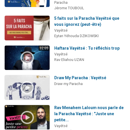
Paracha
Jérome TOUBOUL
5 faits sur la Paracha Vayétsé que
vous ignorez (peut-être)
Vayétsé
Eytan Yéhouda DZIKOWSKI
Haftara Vayétsé : Tu réfléchis trop
32:05
Vayétsé
Rav Eliahou UZAN
Draw My Paracha : Vayétsé
Draw my Paracha
Rav Menahem Laloum nous parle de
la Paracha Vayétsé : "Juste une
petite...
Vayétsé