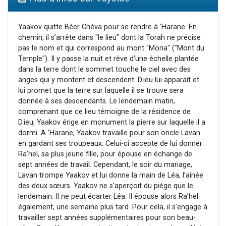
13 personnes viennent de demander une bénédiction
30 personnes viennent de faire un don pour Sauvez la jambe de Yohan
Yaakov quitte Béer Chéva pour se rendre à ‘Harane. En
chemin, il s’arrête dans "le lieu" dont la Torah ne précise
Il reste 49 places pour étudier en groupe sur Zoom
pas le nom et qui correspond au mont "Moria" ("Mont du
12 nouvelles musiques dans Torah-Box Music
Temple"). Il y passe la nuit et rêve d’une échelle plantée
dans la terre dont le sommet touche le ciel avec des
29 personnes viennent de demander une bénédiction
anges qui y montent et descendent. D.ieu lui apparaît et
lui promet que la terre sur laquelle il se trouve sera
donnée à ses descendants. Le lendemain matin,
comprenant que ce lieu témoigne de la résidence de
D.ieu, Yaakov érige en monument la pierre sur laquelle il a
dormi. A ‘Harane, Yaakov travaille pour son oncle Lavan
en gardant ses troupeaux. Celui-ci accepte de lui donner
Ra’hel, sa plus jeune fille, pour épouse en échange de
sept années de travail. Cependant, le soir du mariage,
Lavan trompe Yaakov et lui donne la main de Léa, l’aînée
des deux sœurs. Yaakov ne s’aperçoit du piège que le
lendemain. Il ne peut écarter Léa. Il épouse alors Ra’hel
également, une semaine plus tard. Pour cela, il s’engage à
travailler sept années supplémentaires pour son beau-