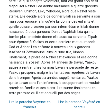
père. Ce qu’il accepte volontiers, tant est grand son désir
d’épouser Ra’hel. Léa donne naissance à quatre garçons:
Réouven, Chimon, Lévi, Yéhouda, alors que Ra’hel reste
stérile. Elle décide alors de donner Bilah sa servante à son
mari pour épouse, afin qu’elle lui donne des enfants et
qu’elle puisse procréer par son intermédiaire. Bilah donne
naissance à deux garçons: Dan et Naphtali. Léa qui ne
tombe plus enceinte donne elle aussi sa servante Zilpah
pour épouse à Yaakov et cette dernière met au monde
Gad et Acher. Léa enfante à nouveau deux garcons
Issa’har et Zévouloune, ainsi qu’une fille, Dinahh.
Finalement, la prière de Ra’hel est exaucée et elle donne
naissance à Yossef. Après 14 années de travail, Yaakov
aspire à rentrer chez lui mais Lavan le persuade de rester.
Yaakov prospère, malgré les tentatives répétées de Lavan
de le tromper. Après six années supplémentaires, Yaakov
quitte Lavan sans l’en informer, le soupçonnant de vouloir
retenir sa famille et ses biens. Il retourne finalement en
terre promise où il est accueilli par des anges.
Lire la paracha Vayétsé en
Lire la paracha Vayétsé en
français
hébreu