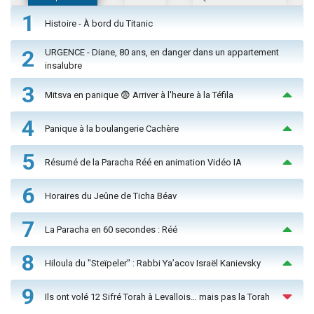
1
Histoire - À bord du Titanic
2
URGENCE - Diane, 80 ans, en danger dans un appartement
insalubre
3
Mitsva en panique 😨 Arriver à l'heure à la Téfila
4
Panique à la boulangerie Cachère
5
Résumé de la Paracha Réé en animation Vidéo IA
6
Horaires du Jeûne de Ticha Béav
7
La Paracha en 60 secondes : Réé
8
Hiloula du "Steïpeler" : Rabbi Ya’acov Israël Kanievsky
9
Ils ont volé 12 Sifré Torah à Levallois… mais pas la Torah