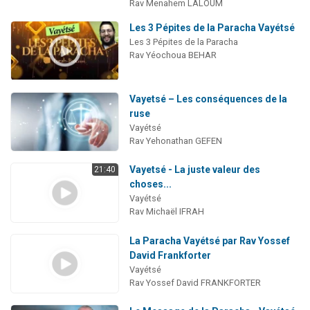
Rav Menahem LALOUM
Les 3 Pépites de la Paracha Vayétsé
Les 3 Pépites de la Paracha
Rav Yéochoua BEHAR
Vayetsé – Les conséquences de la
ruse
Vayétsé
Rav Yehonathan GEFEN
Vayetsé - La juste valeur des
21:40
choses...
Vayétsé
Rav Michaël IFRAH
La Paracha Vayétsé par Rav Yossef
David Frankforter
Vayétsé
Rav Yossef David FRANKFORTER