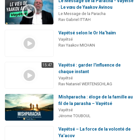
Le Message de la Paracha - Vayétsé
: Le vœu de Yaakov Avinou
Le Message de la Paracha
Rav Gabriel ITTAH
Vayétsé selon le Or Ha‘haïm
Vayétsé
Rav Yaakov MICHAN
Vayétsé : garder l'influence de
15:47
chaque instant
Vayétsé
Rav Nataniel WERTENSCHLAG
Mishparacha : éloge de la famille au
fil de la parasha – Vayétsé
Vayétsé
Jérome TOUBOUL
Vayétsé – La force de la volonté de
Ya’acov