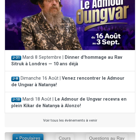
Mardi 8 Septembre |
Dinner d'hommage au Rav
J-31
Sitruk à Londres — 10 ans déjà
Dimanche 16 Août |
Venez rencontrer le Admour
J-8
de Ungvar à Natanya!
Mardi 18 Août |
Le Admour de Ungvar recevra en
J-10
plein Kikar de Natanya à Alonzo!
Voir tous les événements à venir
+ Populaires
Cours
Questions au Rav