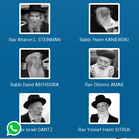
Rav Aharon L. STEINMAN
Rabbi 'Haïm KANIEWSKI
Rabbi David ABI'HSSIRA
Rav Chlomo AMAR
Rav Israël GANTZ
Rav Yossef-Haïm SITRUK