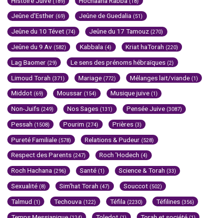
Histoire Juive
Hochaana Rabba
(189)
(18)
Jeûne d'Esther
Jeûne de Guedalia
(69)
(51)
Jeûne du 10 Tévet
Jeûne du 17 Tamouz
(74)
(270)
Jeûne du 9 Av
Kabbala
Kriat haTorah
(582)
(4)
(220)
Lag Baomer
Le sens des prénoms hébraïques
(29)
(2)
Limoud Torah
Mariage
Mélanges lait/viande
(371)
(772)
(1)
Middot
Moussar
Musique juive
(69)
(154)
(1)
Non-Juifs
Nos Sages
Pensée Juive
(249)
(131)
(3087)
Pessah
Pourim
Prières
(1508)
(274)
(3)
Pureté Familiale
Relations & Pudeur
(578)
(528)
Respect des Parents
Roch 'Hodech
(247)
(4)
Roch Hachana
Santé
Science & Torah
(296)
(1)
(33)
Sexualité
Sim'hat Torah
Souccot
(8)
(47)
(502)
Talmud
Techouva
Téfila
Téfilines
(1)
(122)
(2230)
(356)
Temps Messianique
Toledot
Torah et société
(124)
(1)
(1)