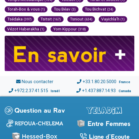
Torah-Box & vous
Tou Béav
Tou Bichvat
(1)
(3)
(24)
Tsédaka
Tsitsit
Tsniout
Vayichla'h
(397)
(167)
(634)
(1)
Vézot Haberakha
Yom Kippour
(1)
(318)
Nous contacter
+33.1.80.20.5000
France
+972.2.37.41.515
+1.437.887.14.93
Israël
Canada