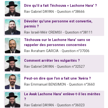
3 personnes viennent de nous rejoindre sur WhatsApp
Dire qu'il a fait Téchouva = Lachone Hara' ?
2 nouvelles musiques dans Torah-Box Music
Rav Gabriel DAYAN - Question n°38666
8 personnes viennent de faire un don pour Tsédaka : pauvres d'Israel
Dévoiler qu'une personne est convertie,
Nouvelle émission radio : Visions de grandeur n°104 : Le Chabbath et le Birkat Hamazone à travers le temps
permis ?
Rav Israël-Méïr CREMISI - Question n°38111
4 personnes viennent de nous rejoindre sur WhatsApp
Téchouva sur le Lachone Hara' sans se
rappeler des personnes concernées
Rav Avraham GARCIA - Question n°37006
Comment arrêter les vulgarités ?
Rav Gabriel DAYAN - Question n°32527
Peut-on dire que l'on a fait une 'Avéra ?
Rav Emmanuel BENSIMON - Question n°3660
Le Avak Lachone Hara' enlève-t-il les mérites
?
Rav Gabriel DAYAN - Question n°36023