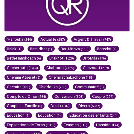
'Hanouka
Actualité
Argent & Travail
(244)
(287)
(747)
Balak
Bamidbar
Bar-Mitsva
Berechit
(1)
(1)
(118)
(1)
Beth-Hamikdach
Brakhot
Brit-Mila
(6)
(1520)
(176)
Cacheroute
Chabbath
Chavouot
(3703)
(2429)
(219)
Chémini Atseret
Chemirat haLachone
(5)
(188)
Chemita
Chiddoukh
Communauté
(135)
(200)
(3)
Compte du Omer
Conversion
Couple
(264)
(303)
(297)
Couple et Famille
Deuil
Divers
(5)
(1102)
(5037)
Education
Education
Education des enfants
(1)
(1)
(244)
Explications de Torah
Femmes
Hassidout
(1058)
(316)
(4)