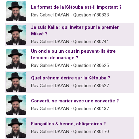
13 personnes viennent de demander une bénédiction
Le format de la Kétouba est-il important ?
30 personnes viennent de faire un don pour Sauvez la jambe de Yohan
Rav Gabriel DAYAN - Question n°80833
Il reste 49 places pour étudier en groupe sur Zoom
Je suis Kalla : qui inviter pour le premier
12 nouvelles musiques dans Torah-Box Music
Mikvé ?
Rav Gabriel DAYAN - Question n°80744
29 personnes viennent de demander une bénédiction
Un oncle ou un cousin peuvent-ils être
témoins de mariage ?
Rav Gabriel DAYAN - Question n°80625
Quel prénom écrire sur la Kétouba ?
Rav Gabriel DAYAN - Question n°80627
Converti, se marier avec une convertie ?
Rav Gabriel DAYAN - Question n°80437
Fiançailles & henné, obligatoires ?
Rav Gabriel DAYAN - Question n°80170