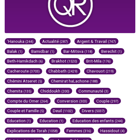
'Hanouka
Actualité
Argent & Travail
(244)
(287)
(747)
Balak
Bamidbar
Bar-Mitsva
Berechit
(1)
(1)
(118)
(1)
Beth-Hamikdach
Brakhot
Brit-Mila
(6)
(1520)
(176)
Cacheroute
Chabbath
Chavouot
(3703)
(2429)
(219)
Chémini Atseret
Chemirat haLachone
(5)
(188)
Chemita
Chiddoukh
Communauté
(135)
(200)
(3)
Compte du Omer
Conversion
Couple
(264)
(303)
(297)
Couple et Famille
Deuil
Divers
(5)
(1102)
(5037)
Education
Education
Education des enfants
(1)
(1)
(244)
Explications de Torah
Femmes
Hassidout
(1058)
(316)
(4)