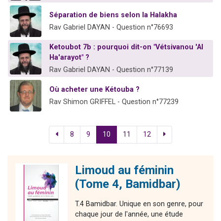
Séparation de biens selon la Halakha
Rav Gabriel DAYAN - Question n°76693
Ketoubot 7b : pourquoi dit-on "Vétsivanou 'Al
Ha'arayot" ?
Rav Gabriel DAYAN - Question n°77139
Où acheter une Kétouba ?
Rav Shimon GRIFFEL - Question n°77239
8
9
10
11
12
Limoud au féminin
(Tome 4, Bamidbar)
T.4 Bamidbar. Unique en son genre, pour
chaque jour de l'année, une étude