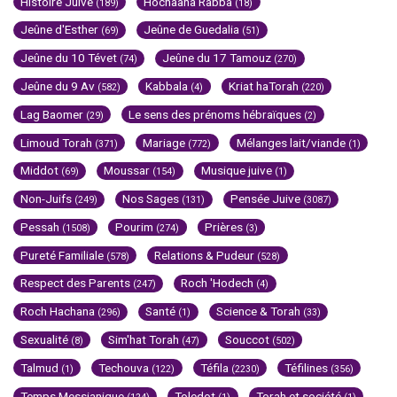
Histoire Juive
Hochaana Rabba
(189)
(18)
Jeûne d'Esther
Jeûne de Guedalia
(69)
(51)
Jeûne du 10 Tévet
Jeûne du 17 Tamouz
(74)
(270)
Jeûne du 9 Av
Kabbala
Kriat haTorah
(582)
(4)
(220)
Lag Baomer
Le sens des prénoms hébraïques
(29)
(2)
Limoud Torah
Mariage
Mélanges lait/viande
(371)
(772)
(1)
Middot
Moussar
Musique juive
(69)
(154)
(1)
Non-Juifs
Nos Sages
Pensée Juive
(249)
(131)
(3087)
Pessah
Pourim
Prières
(1508)
(274)
(3)
Pureté Familiale
Relations & Pudeur
(578)
(528)
Respect des Parents
Roch 'Hodech
(247)
(4)
Roch Hachana
Santé
Science & Torah
(296)
(1)
(33)
Sexualité
Sim'hat Torah
Souccot
(8)
(47)
(502)
Talmud
Techouva
Téfila
Téfilines
(1)
(122)
(2230)
(356)
Temps Messianique
Toledot
Torah et société