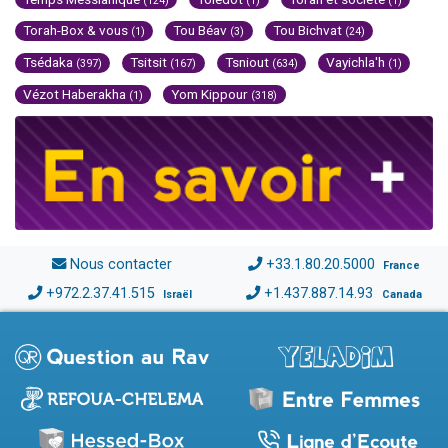
(124)
(1)
(1)
Torah-Box & vous
Tou Béav
Tou Bichvat
(1)
(3)
(24)
Tsédaka
Tsitsit
Tsniout
Vayichla'h
(397)
(167)
(634)
(1)
Vézot Haberakha
Yom Kippour
(1)
(318)
Nous contacter
+33.1.80.20.5000
France
+972.2.37.41.515
+1.437.887.14.93
Israël
Canada