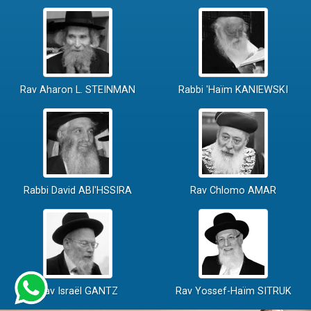
Rav Aharon L. STEINMAN
Rabbi 'Haïm KANIEWSKI
Rabbi David ABI'HSSIRA
Rav Chlomo AMAR
Rav Israël GANTZ
Rav Yossef-Haïm SITRUK