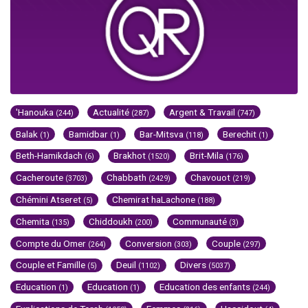
'Hanouka
Actualité
Argent & Travail
(244)
(287)
(747)
Balak
Bamidbar
Bar-Mitsva
Berechit
(1)
(1)
(118)
(1)
Beth-Hamikdach
Brakhot
Brit-Mila
(6)
(1520)
(176)
Cacheroute
Chabbath
Chavouot
(3703)
(2429)
(219)
Chémini Atseret
Chemirat haLachone
(5)
(188)
Chemita
Chiddoukh
Communauté
(135)
(200)
(3)
Compte du Omer
Conversion
Couple
(264)
(303)
(297)
Couple et Famille
Deuil
Divers
(5)
(1102)
(5037)
Education
Education
Education des enfants
(1)
(1)
(244)