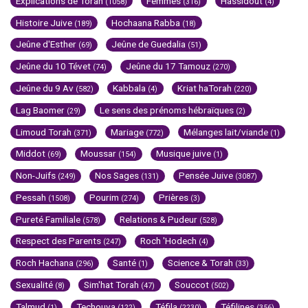
Explications de Torah
Femmes
Hassidout
(1058)
(316)
(4)
Histoire Juive
Hochaana Rabba
(189)
(18)
Jeûne d'Esther
Jeûne de Guedalia
(69)
(51)
Jeûne du 10 Tévet
Jeûne du 17 Tamouz
(74)
(270)
Jeûne du 9 Av
Kabbala
Kriat haTorah
(582)
(4)
(220)
Lag Baomer
Le sens des prénoms hébraïques
(29)
(2)
Limoud Torah
Mariage
Mélanges lait/viande
(371)
(772)
(1)
Middot
Moussar
Musique juive
(69)
(154)
(1)
Non-Juifs
Nos Sages
Pensée Juive
(249)
(131)
(3087)
Pessah
Pourim
Prières
(1508)
(274)
(3)
Pureté Familiale
Relations & Pudeur
(578)
(528)
Respect des Parents
Roch 'Hodech
(247)
(4)
Roch Hachana
Santé
Science & Torah
(296)
(1)
(33)
Sexualité
Sim'hat Torah
Souccot
(8)
(47)
(502)
Talmud
Techouva
Téfila
Téfilines
(1)
(122)
(2230)
(356)