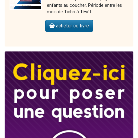
enfants au coucher. Période entre les
mois de Tichri à Tévèt.
acheter ce livre