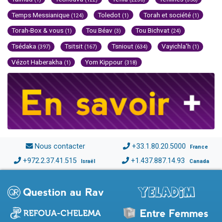
Temps Messianique
Toledot
Torah et société
(124)
(1)
(1)
Torah-Box & vous
Tou Béav
Tou Bichvat
(1)
(3)
(24)
Tsédaka
Tsitsit
Tsniout
Vayichla'h
(397)
(167)
(634)
(1)
Vézot Haberakha
Yom Kippour
(1)
(318)
Nous contacter
+33.1.80.20.5000
France
+972.2.37.41.515
+1.437.887.14.93
Israël
Canada