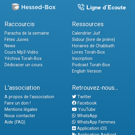
Raccourcis
Ressources
Paracha de la semaine
Calendrier Juif
Fêtes Juives
Sidour (livre de prière)
News
Horaires de Chabbath
Cours Mp3-Vidéo
Livres Torah-Box
Yéchiva Torah-Box
Inscription
Dédicacer un cours
Podcast Torah-Box
English Version
L'association
Retrouvez-nous...
A propos de l'association
Twitter
Faire un don !
Facebook
Mentions légales
YouTube
Nous contacter
WhatsApp
Aide (FAQ)
WhatsApp Femmes
Application iOS
Application Android