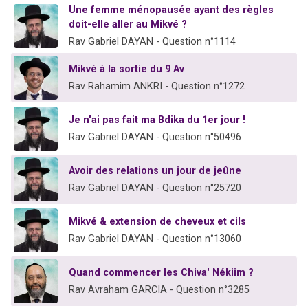
Une femme ménopausée ayant des règles
13 personnes viennent de demander une bénédiction
doit-elle aller au Mikvé ?
30 personnes viennent de faire un don pour Sauvez la jambe de Yohan
Rav Gabriel DAYAN - Question n°1114
Il reste 49 places pour étudier en groupe sur Zoom
Mikvé à la sortie du 9 Av
12 nouvelles musiques dans Torah-Box Music
Rav Rahamim ANKRI - Question n°1272
29 personnes viennent de demander une bénédiction
Je n'ai pas fait ma Bdika du 1er jour !
Rav Gabriel DAYAN - Question n°50496
Avoir des relations un jour de jeûne
Rav Gabriel DAYAN - Question n°25720
Mikvé & extension de cheveux et cils
Rav Gabriel DAYAN - Question n°13060
Quand commencer les Chiva' Nékiim ?
Rav Avraham GARCIA - Question n°3285