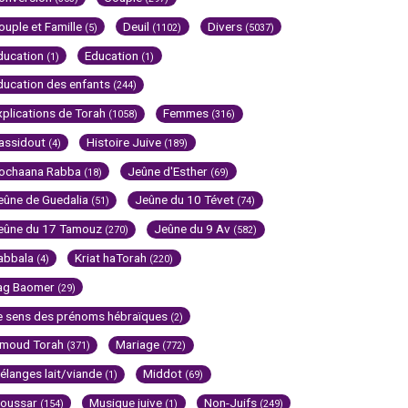
ouple et Famille
Deuil
Divers
(5)
(1102)
(5037)
ducation
Education
(1)
(1)
ducation des enfants
(244)
xplications de Torah
Femmes
(1058)
(316)
assidout
Histoire Juive
(4)
(189)
ochaana Rabba
Jeûne d'Esther
(18)
(69)
eûne de Guedalia
Jeûne du 10 Tévet
(51)
(74)
eûne du 17 Tamouz
Jeûne du 9 Av
(270)
(582)
abbala
Kriat haTorah
(4)
(220)
ag Baomer
(29)
e sens des prénoms hébraïques
(2)
imoud Torah
Mariage
(371)
(772)
élanges lait/viande
Middot
(1)
(69)
oussar
Musique juive
Non-Juifs
(154)
(1)
(249)