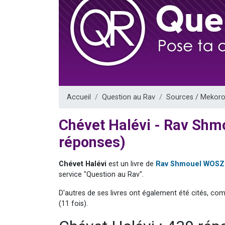
13 personnes
30 perso
Il reste 
12 nouve
29 personnes
Accueil
Question au Rav
Sources / Mekoro
Chévet Halévi - Rav Sh
réponses)
Chévet Halévi
est un livre de
Rav Shmouel WOS
service "Question au Rav".
D'autres de ses livres ont également été cités, co
(11 fois).