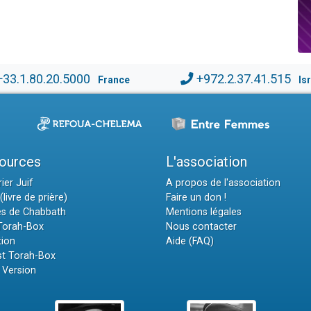
+33.1.80.20.5000
+972.2.37.41.515
France
Is
ources
L'association
ier Juif
A propos de l'association
(livre de prière)
Faire un don !
es de Chabbath
Mentions légales
 Torah-Box
Nous contacter
tion
Aide (FAQ)
t Torah-Box
 Version