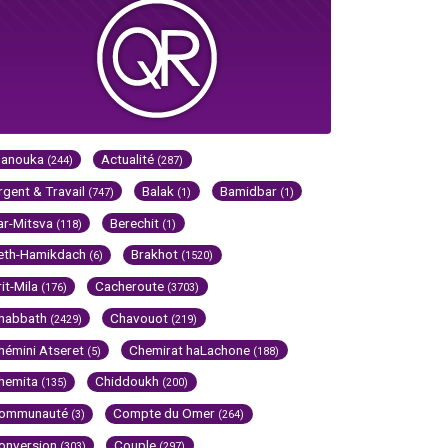
Hanouka
Actualité
(244)
(287)
rgent & Travail
Balak
Bamidbar
(747)
(1)
(1)
ar-Mitsva
Berechit
(118)
(1)
eth-Hamikdach
Brakhot
(6)
(1520)
rit-Mila
Cacheroute
(176)
(3703)
habbath
Chavouot
(2429)
(219)
hémini Atseret
Chemirat haLachone
(5)
(188)
hemita
Chiddoukh
(135)
(200)
ommunauté
Compte du Omer
(3)
(264)
onversion
Couple
(303)
(297)