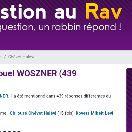
 viennent de demander une bénédiction
nnes viennent de faire un don pour Sauvez la jambe de Yohan
49 places pour étudier en groupe sur Zoom
lles musiques dans Torah-Box Music
 viennent de demander une bénédiction
t
Chévet Halévi
mouel WOSZNER (439
ZNER
. Il a été mentionné dans 439 réponses différentes du
mme :
Chi'ouré Chévet Halévi
(15 fois),
Kovets Mibeit Levi