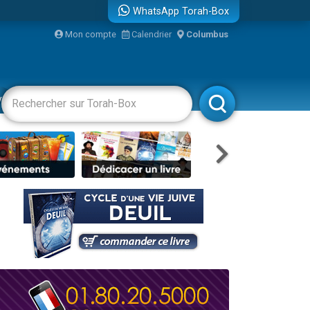
WhatsApp Torah-Box
bre
Mon compte
Calendrier
Columbus
...
vertissements
Livres
Rabbanim