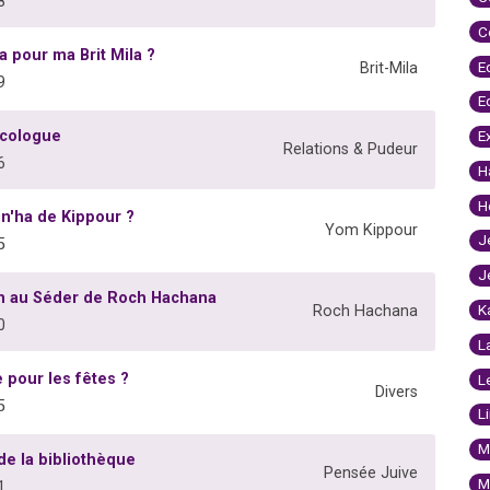
8
C
ha pour ma Brit Mila ?
E
Brit-Mila
9
E
écologue
E
Relations & Pudeur
6
H
H
in'ha de Kippour ?
Yom Kippour
J
5
J
on au Séder de Roch Hachana
K
Roch Hachana
0
L
 pour les fêtes ?
L
Divers
5
L
M
e la bibliothèque
Pensée Juive
M
1