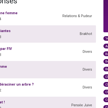
ponses
 une femme
Relations & Pudeur
4
iantes
Brakhot
3
'
A
par FIV
Divers
B
3
B
omme
B
Divers
C
 déraciner un arbre ?
C
Divers
2
C
C
t !
Pensée Juive
C