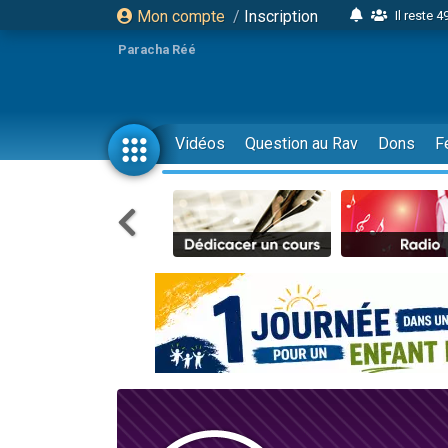
Mon compte
/
Inscription
Il reste 
16 person
Paracha Réé
2 personnes 
6 personnes 
4 personn
Vidéos
Question au Rav
Dons
F
2 personn
17 personnes
4 personnes 
Il reste 
Eva vient de
4 personnes 
3 personnes 
Odaya vient 
3 personn
2 personnes 