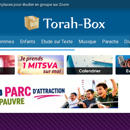
49 places pour étudier en groupe sur Zoom
nes viennent de faire un don pour Diane, 80 ans, dans un appartement insalu
viennent de nous rejoindre sur WhatsApp
viennent de nous rejoindre sur WhatsApp
es viennent de faire un don pour Reloger Rivka, 6 enfants, victime de violences
emmes
Enfants
Etude sur Texte
Musique
Paracha
Di
es viennent de faire un don pour 1 Journée de Vacances Pour les Enfants
 viennent de demander une bénédiction
viennent de nous rejoindre sur WhatsApp
49 places pour étudier en groupe sur Zoom
 donner son Maasser
viennent de nous rejoindre sur WhatsApp
viennent de nous rejoindre sur WhatsApp
de donner son Maasser
es viennent de faire un don pour 5 jours de vacances aux Orphelins
viennent de nous rejoindre sur WhatsApp