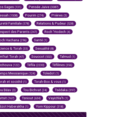
os Sages
Pensée Juive
(131)
(3087)
essah
Pourim
Prières
(1508)
(274)
(3)
ureté Familiale
Relations & Pudeur
(578)
(528)
espect des Parents
Roch 'Hodech
(247)
(4)
och Hachana
Santé
(296)
(1)
cience & Torah
Sexualité
(33)
(8)
im'hat Torah
Souccot
Talmud
(47)
(502)
(1)
echouva
Téfila
Téfilines
(122)
(2230)
(356)
emps Messianique
Toledot
(124)
(1)
orah et société
Torah-Box & vous
(1)
(1)
ou Béav
Tou Bichvat
Tsédaka
(3)
(24)
(397)
sitsit
Tsniout
Vayichla'h
(167)
(634)
(1)
ézot Haberakha
Yom Kippour
(1)
(318)