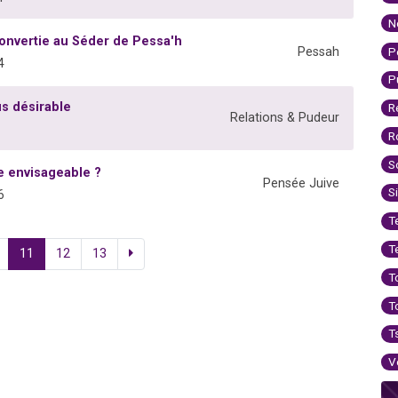
N
onvertie au Séder de Pessa'h
P
Pessah
4
P
us désirable
R
Relations & Pudeur
R
S
e envisageable ?
Pensée Juive
S
6
T
T
11
12
13
T
T
T
V