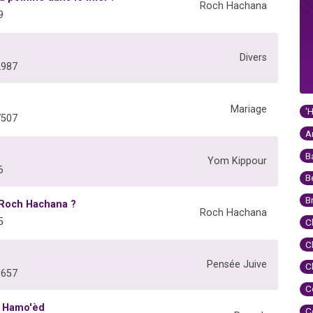
Roch Hachana
9
Divers
2987
Mariage
'
7507
A
B
Yom Kippour
6
B
B
 Roch Hachana ?
Roch Hachana
5
C
C
Pensée Juive
C
6657
C
l Hamo'èd
C