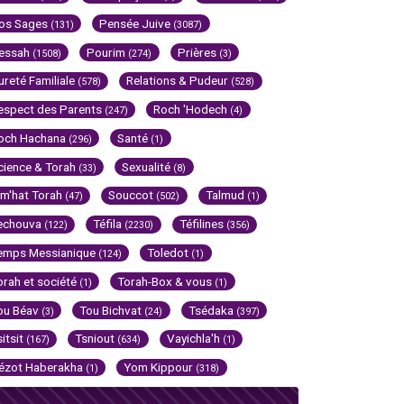
os Sages
Pensée Juive
(131)
(3087)
essah
Pourim
Prières
(1508)
(274)
(3)
ureté Familiale
Relations & Pudeur
(578)
(528)
espect des Parents
Roch 'Hodech
(247)
(4)
och Hachana
Santé
(296)
(1)
cience & Torah
Sexualité
(33)
(8)
im'hat Torah
Souccot
Talmud
(47)
(502)
(1)
echouva
Téfila
Téfilines
(122)
(2230)
(356)
emps Messianique
Toledot
(124)
(1)
orah et société
Torah-Box & vous
(1)
(1)
ou Béav
Tou Bichvat
Tsédaka
(3)
(24)
(397)
sitsit
Tsniout
Vayichla'h
(167)
(634)
(1)
ézot Haberakha
Yom Kippour
(1)
(318)