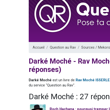
17 personnes
4 personnes 
Il reste 
Eva vient de
Eli vient de 
Accueil
Question au Rav
Sources / Mekoro
Darké Moché - Rav Moch
réponses)
Darké Moché
est un livre de
Rav Moché ISSERLE
du service "Question au Rav".
Darké Moché : 27 répo
Roch Hachana : pourquoi tremper 