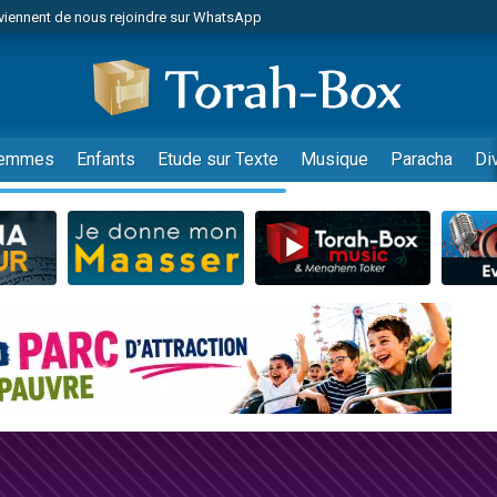
viennent de nous rejoindre sur WhatsApp
r vient de donner son Maasser
nes viennent de faire un don pour Événements Torah-Box
es viennent de faire un don pour Tsédaka : pauvres d'Israel
viennent de nous rejoindre sur WhatsApp
emmes
Enfants
Etude sur Texte
Musique
Paracha
Di
 viennent de demander une bénédiction
es viennent de faire un don pour Diane, 80 ans, dans un appartement insalub
49 places pour étudier en groupe sur Zoom
viennent de nous rejoindre sur WhatsApp
 viennent de demander une bénédiction
49 places pour étudier en groupe sur Zoom
viennent de nous rejoindre sur WhatsApp
viennent de nous rejoindre sur WhatsApp
es viennent de faire un don pour Reloger Rivka, 6 enfants, victime de violences
es viennent de faire un don pour 1 Journée de Vacances Pour les Enfants