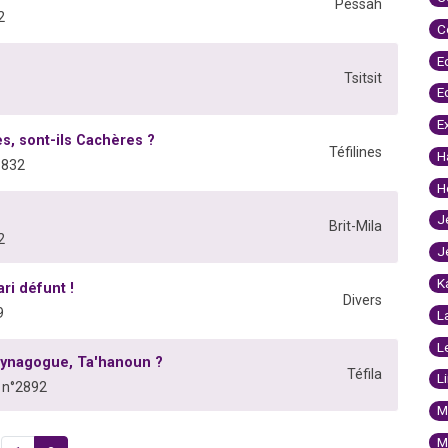
Pessah
2
C
E
Tsitsit
E
E
es, sont-ils Cachères ?
Téfilines
H
1832
H
J
Brit-Mila
2
J
K
i défunt !
Divers
9
L
L
 synagogue, Ta'hanoun ?
Téfila
L
 n°2892
M
M