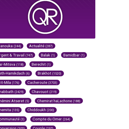
Hanouka
Actualité
(244)
(287)
rgent & Travail
Balak
Bamidbar
(747)
(1)
(1)
ar-Mitsva
Berechit
(118)
(1)
eth-Hamikdach
Brakhot
(6)
(1520)
rit-Mila
Cacheroute
(176)
(3703)
habbath
Chavouot
(2429)
(219)
hémini Atseret
Chemirat haLachone
(5)
(188)
hemita
Chiddoukh
(135)
(200)
ommunauté
Compte du Omer
(3)
(264)
onversion
Couple
(303)
(297)