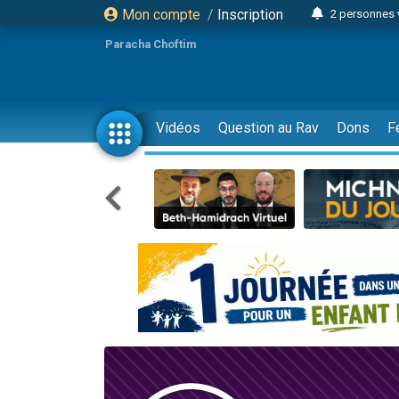
Mon compte
/
Inscription
2 personnes 
Lisbel Esthe
Paracha Choftim
3 person
2 personn
3 personnes 
Vidéos
Question au Rav
Dons
F
11 personnes
3 personn
Il reste 
2 personnes 
29 personnes
Il reste 
2 personnes 
6 personnes 
4 personn
2 personn