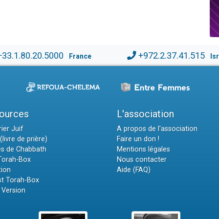
+33.1.80.20.5000
+972.2.37.41.515
France
Is
ources
L'association
ier Juif
A propos de l'association
(livre de prière)
Faire un don !
es de Chabbath
Mentions légales
 Torah-Box
Nous contacter
tion
Aide (FAQ)
t Torah-Box
 Version