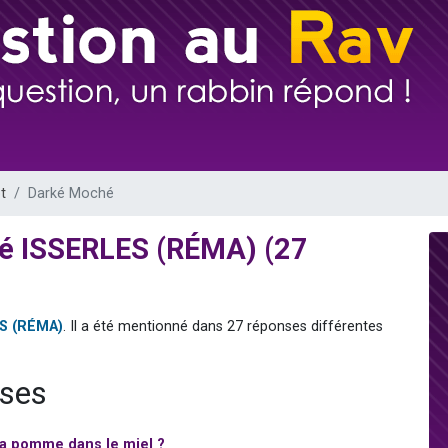
 viennent de demander une bénédiction
viennent de nous rejoindre sur WhatsApp
49 places pour étudier en groupe sur Zoom
 donner son Maasser
donner son Maasser
t
Darké Moché
é ISSERLES (RÉMA) (27
S (RÉMA)
. Il a été mentionné dans 27 réponses différentes
nses
la pomme dans le miel ?