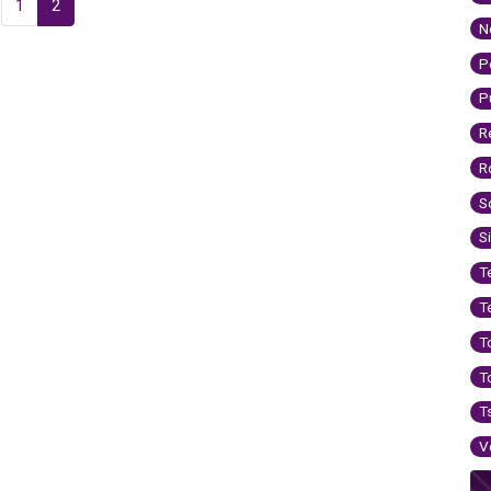
1
2
N
P
P
R
R
S
S
T
T
T
T
T
V