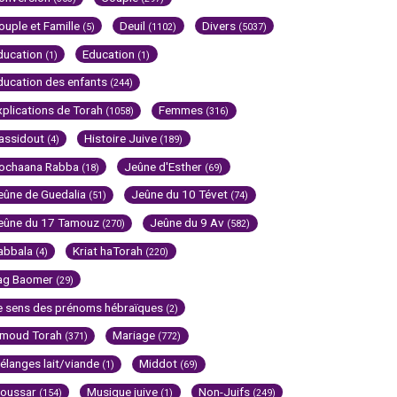
ouple et Famille
Deuil
Divers
(5)
(1102)
(5037)
ducation
Education
(1)
(1)
ducation des enfants
(244)
xplications de Torah
Femmes
(1058)
(316)
assidout
Histoire Juive
(4)
(189)
ochaana Rabba
Jeûne d'Esther
(18)
(69)
eûne de Guedalia
Jeûne du 10 Tévet
(51)
(74)
eûne du 17 Tamouz
Jeûne du 9 Av
(270)
(582)
abbala
Kriat haTorah
(4)
(220)
ag Baomer
(29)
e sens des prénoms hébraïques
(2)
imoud Torah
Mariage
(371)
(772)
élanges lait/viande
Middot
(1)
(69)
oussar
Musique juive
Non-Juifs
(154)
(1)
(249)