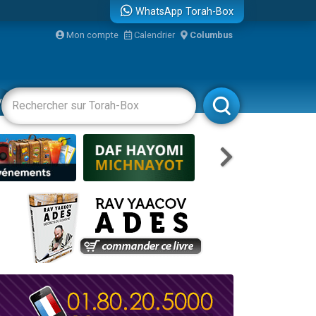
WhatsApp Torah-Box
Mon compte
Calendrier
Columbus
vertissements
Livres
Rabbanim
re
...