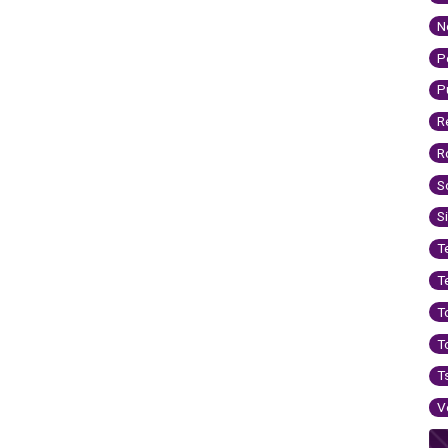
N
P
P
R
R
S
S
T
T
T
T
T
V