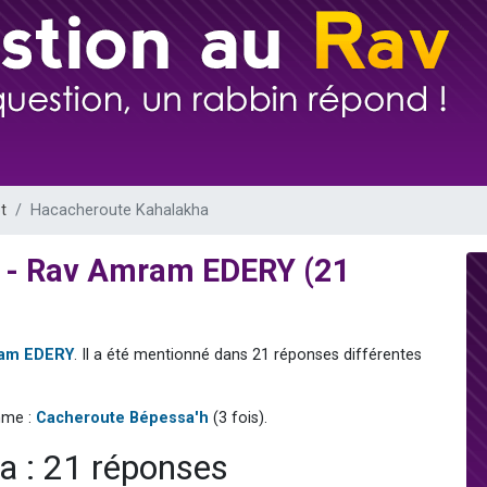
 viennent de demander une bénédiction
nnes viennent de faire un don pour Sauvez la jambe de Yohan
49 places pour étudier en groupe sur Zoom
lles musiques dans Torah-Box Music
 viennent de demander une bénédiction
t
Hacacheroute Kahalakha
 - Rav Amram EDERY (21
am EDERY
. Il a été mentionné dans 21 réponses différentes
mme :
Cacheroute Bépessa'h
(3 fois).
 : 21 réponses