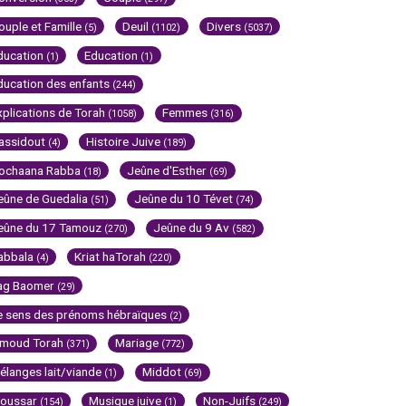
ouple et Famille
Deuil
Divers
(5)
(1102)
(5037)
ducation
Education
(1)
(1)
ducation des enfants
(244)
xplications de Torah
Femmes
(1058)
(316)
assidout
Histoire Juive
(4)
(189)
ochaana Rabba
Jeûne d'Esther
(18)
(69)
eûne de Guedalia
Jeûne du 10 Tévet
(51)
(74)
eûne du 17 Tamouz
Jeûne du 9 Av
(270)
(582)
abbala
Kriat haTorah
(4)
(220)
ag Baomer
(29)
e sens des prénoms hébraïques
(2)
imoud Torah
Mariage
(371)
(772)
élanges lait/viande
Middot
(1)
(69)
oussar
Musique juive
Non-Juifs
(154)
(1)
(249)