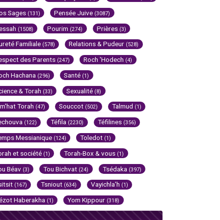
os Sages
Pensée Juive
(131)
(3087)
essah
Pourim
Prières
(1508)
(274)
(3)
ureté Familiale
Relations & Pudeur
(578)
(528)
espect des Parents
Roch 'Hodech
(247)
(4)
och Hachana
Santé
(296)
(1)
cience & Torah
Sexualité
(33)
(8)
im'hat Torah
Souccot
Talmud
(47)
(502)
(1)
echouva
Téfila
Téfilines
(122)
(2230)
(356)
emps Messianique
Toledot
(124)
(1)
orah et société
Torah-Box & vous
(1)
(1)
ou Béav
Tou Bichvat
Tsédaka
(3)
(24)
(397)
sitsit
Tsniout
Vayichla'h
(167)
(634)
(1)
ézot Haberakha
Yom Kippour
(1)
(318)