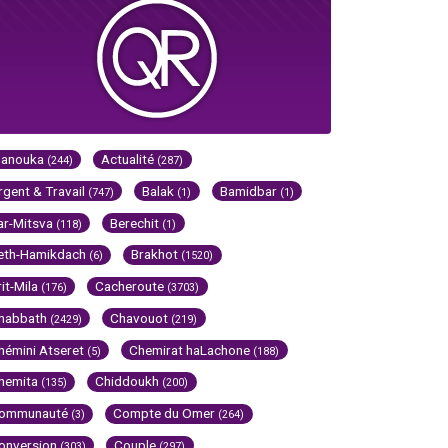
Hanouka
Actualité
(244)
(287)
rgent & Travail
Balak
Bamidbar
(747)
(1)
(1)
ar-Mitsva
Berechit
(118)
(1)
eth-Hamikdach
Brakhot
(6)
(1520)
rit-Mila
Cacheroute
(176)
(3703)
habbath
Chavouot
(2429)
(219)
hémini Atseret
Chemirat haLachone
(5)
(188)
hemita
Chiddoukh
(135)
(200)
ommunauté
Compte du Omer
(3)
(264)
onversion
Couple
(303)
(297)