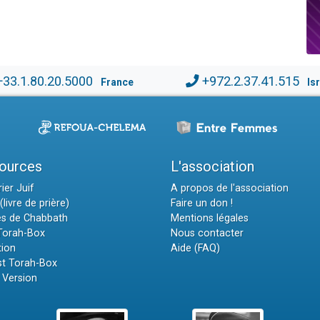
+33.1.80.20.5000
+972.2.37.41.515
France
Is
ources
L'association
ier Juif
A propos de l'association
(livre de prière)
Faire un don !
es de Chabbath
Mentions légales
 Torah-Box
Nous contacter
tion
Aide (FAQ)
t Torah-Box
 Version