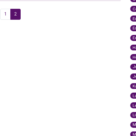
C
1
2
E
E
E
H
H
J
J
K
L
L
L
M
M