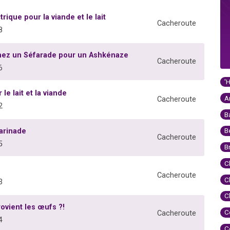
ique pour la viande et le lait
Cacheroute
8
chez un Séfarade pour un Ashkénaze
Cacheroute
6
'
le lait et la viande
A
Cacheroute
2
B
B
arinade
Cacheroute
5
B
C
Cacheroute
C
3
C
ovient les œufs ?!
C
Cacheroute
4
C