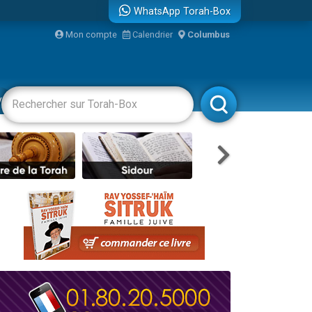
WhatsApp Torah-Box
bre
Mon compte
Calendrier
Columbus
...
vertissements
Livres
Rabbanim