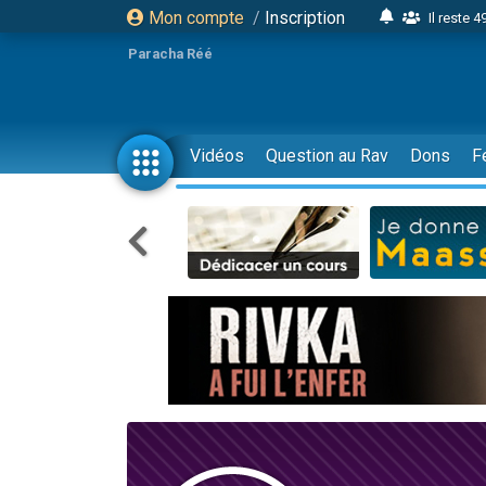
Mon compte
/
Inscription
Il reste 
16 person
Paracha Réé
2 personnes 
6 personnes 
4 personn
Vidéos
Question au Rav
Dons
F
2 personn
17 personnes
4 personnes 
Il reste 
Eva vient de
4 personnes 
3 personnes 
Odaya vient 
3 personn
2 personnes 