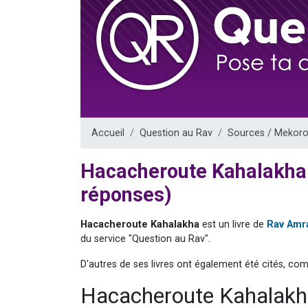
13 personnes
30 perso
Il reste 
12 nouve
29 personnes
Accueil
Question au Rav
Sources / Mekoro
Hacacheroute Kahalakha
réponses)
Hacacheroute Kahalakha
est un livre de
Rav Amr
du service "Question au Rav".
D'autres de ses livres ont également été cités, co
Hacacheroute Kahalakha