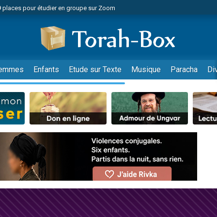
49 places pour étudier en groupe sur Zoom
nes viennent de faire un don pour Diane, 80 ans, dans un appartement insalu
viennent de nous rejoindre sur WhatsApp
viennent de nous rejoindre sur WhatsApp
es viennent de faire un don pour Reloger Rivka, 6 enfants, victime de violences
emmes
Enfants
Etude sur Texte
Musique
Paracha
Di
es viennent de faire un don pour 1 Journée de Vacances Pour les Enfants
 viennent de demander une bénédiction
viennent de nous rejoindre sur WhatsApp
49 places pour étudier en groupe sur Zoom
 donner son Maasser
viennent de nous rejoindre sur WhatsApp
viennent de nous rejoindre sur WhatsApp
de donner son Maasser
es viennent de faire un don pour 5 jours de vacances aux Orphelins
viennent de nous rejoindre sur WhatsApp