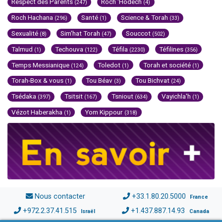
Respect des Parents
Roch 'Hodech
(247)
(4)
Roch Hachana
Santé
Science & Torah
(296)
(1)
(33)
Sexualité
Sim'hat Torah
Souccot
(8)
(47)
(502)
Talmud
Techouva
Téfila
Téfilines
(1)
(122)
(2230)
(356)
Temps Messianique
Toledot
Torah et société
(124)
(1)
(1)
Torah-Box & vous
Tou Béav
Tou Bichvat
(1)
(3)
(24)
Tsédaka
Tsitsit
Tsniout
Vayichla'h
(397)
(167)
(634)
(1)
Vézot Haberakha
Yom Kippour
(1)
(318)
Nous contacter
+33.1.80.20.5000
France
+972.2.37.41.515
+1.437.887.14.93
Israël
Canada