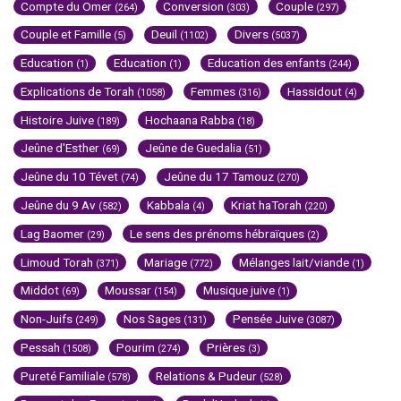
Compte du Omer
Conversion
Couple
(264)
(303)
(297)
Couple et Famille
Deuil
Divers
(5)
(1102)
(5037)
Education
Education
Education des enfants
(1)
(1)
(244)
Explications de Torah
Femmes
Hassidout
(1058)
(316)
(4)
Histoire Juive
Hochaana Rabba
(189)
(18)
Jeûne d'Esther
Jeûne de Guedalia
(69)
(51)
Jeûne du 10 Tévet
Jeûne du 17 Tamouz
(74)
(270)
Jeûne du 9 Av
Kabbala
Kriat haTorah
(582)
(4)
(220)
Lag Baomer
Le sens des prénoms hébraïques
(29)
(2)
Limoud Torah
Mariage
Mélanges lait/viande
(371)
(772)
(1)
Middot
Moussar
Musique juive
(69)
(154)
(1)
Non-Juifs
Nos Sages
Pensée Juive
(249)
(131)
(3087)
Pessah
Pourim
Prières
(1508)
(274)
(3)
Pureté Familiale
Relations & Pudeur
(578)
(528)