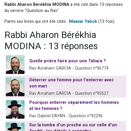
Rabbi Aharon Bérékhia MODINA
a été cité dans 13 réponses
2 personnes viennent de nous rejoindre sur WhatsApp
du service "Question au Rav".
13 personnes viennent de demander une bénédiction
Parmi ses livres qui ont été cités :
Maavar Yabok
(13 fois).
Il reste 49 places pour étudier en groupe sur Zoom
12 nouvelles musiques dans Torah-Box Music
Rabbi Aharon Bérékhia
2 personnes viennent de nous rejoindre sur WhatsApp
MODINA : 13 réponses
Quelle prière faire pour une Tahara ?
Rav Avraham GARCIA - Question n°96774
Déterrer une femme pour l'enterrer avec
son mari
Rav Avraham GARCIA - Question n°95527
Pourquoi enterrer séparément les hommes
et les femmes ?
Rav Gabriel DAYAN - Question n°92296
Sur la tombe d’un proche ou sur celle d'un