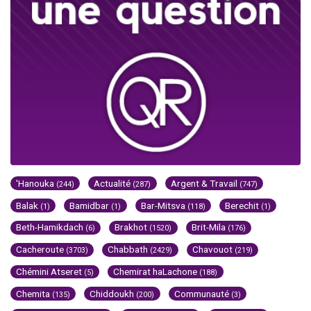
'Hanouka
Actualité
Argent & Travail
(244)
(287)
(747)
Balak
Bamidbar
Bar-Mitsva
Berechit
(1)
(1)
(118)
(1)
Beth-Hamikdach
Brakhot
Brit-Mila
(6)
(1520)
(176)
Cacheroute
Chabbath
Chavouot
(3703)
(2429)
(219)
Chémini Atseret
Chemirat haLachone
(5)
(188)
Chemita
Chiddoukh
Communauté
(135)
(200)
(3)