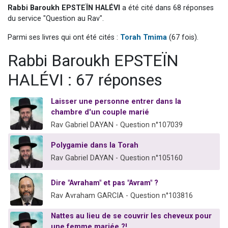
Rabbi Baroukh EPSTEÏN HALÉVI
a été cité dans 68 réponses
13 personnes viennent de demander une bénédiction
du service "Question au Rav".
30 personnes viennent de faire un don pour Sauvez la jambe de Yohan
Parmi ses livres qui ont été cités :
Torah Tmima
(67 fois).
Il reste 49 places pour étudier en groupe sur Zoom
12 nouvelles musiques dans Torah-Box Music
Rabbi Baroukh EPSTEÏN
29 personnes viennent de demander une bénédiction
HALÉVI : 67 réponses
Laisser une personne entrer dans la
chambre d'un couple marié
Rav Gabriel DAYAN - Question n°107039
Polygamie dans la Torah
Rav Gabriel DAYAN - Question n°105160
Dire "Avraham" et pas "Avram" ?
Rav Avraham GARCIA - Question n°103816
Nattes au lieu de se couvrir les cheveux pour
une femme mariée ?!