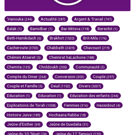
'Hanouka
Actualité
Argent & Travail
(244)
(287)
(747)
Balak
Bamidbar
Bar-Mitsva
Berechit
(1)
(1)
(118)
(1)
Beth-Hamikdach
Brakhot
Brit-Mila
(6)
(1520)
(176)
Cacheroute
Chabbath
Chavouot
(3703)
(2429)
(219)
Chémini Atseret
Chemirat haLachone
(5)
(188)
Chemita
Chiddoukh
Communauté
(135)
(200)
(3)
Compte du Omer
Conversion
Couple
(264)
(303)
(297)
Couple et Famille
Deuil
Divers
(5)
(1102)
(5037)
Education
Education
Education des enfants
(1)
(1)
(244)
Explications de Torah
Femmes
Hassidout
(1058)
(316)
(4)
Histoire Juive
Hochaana Rabba
(189)
(18)
Jeûne d'Esther
Jeûne de Guedalia
(69)
(51)
Jeûne du 10 Tévet
Jeûne du 17 Tamouz
(74)
(270)