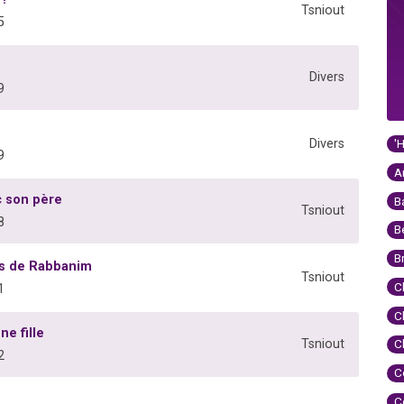
Tsniout
5
Divers
9
'
Divers
9
A
c son père
B
Tsniout
8
B
B
res de Rabbanim
Tsniout
C
1
C
ne fille
Tsniout
C
2
C
C