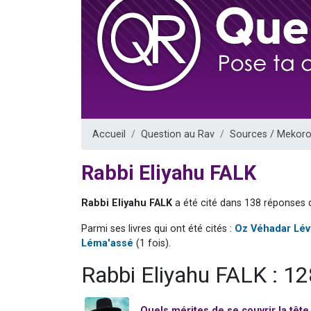
3 personnes 
2 personnes 
3 personnes 
2 nouvel
4 personn
Accueil
Question au Rav
Sources / Mekoro
Rabbi Eliyahu FALK
Rabbi Eliyahu FALK
a été cité dans 138 réponses d
Parmi ses livres qui ont été cités :
Oz Véhadar Lé
Léma'assé
(1 fois).
Rabbi Eliyahu FALK : 1
Quels mérites de se couvrir la tête