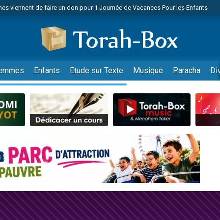
es viennent de faire un don pour 1 Journée de Vacances Pour les Enfants
 viennent de demander une bénédiction
viennent de nous rejoindre sur WhatsApp
49 places pour étudier en groupe sur Zoom
nes viennent de faire un don pour Diane, 80 ans, dans un appartement insalu
emmes
Enfants
Etude sur Texte
Musique
Paracha
Di
 donner son Maasser
viennent de nous rejoindre sur WhatsApp
viennent de nous rejoindre sur WhatsApp
es viennent de faire un don pour 5 jours de vacances aux Orphelins
de donner son Maasser
viennent de nous rejoindre sur WhatsApp
 viennent de demander une bénédiction
lles musiques dans Torah-Box Music
nnes viennent de faire un don pour Sauvez la jambe de Yohan
49 places pour étudier en groupe sur Zoom