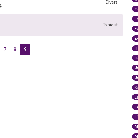
Divers
4
C
E
Tsniout
E
E
H
7
8
9
H
J
J
K
L
L
L
M
M