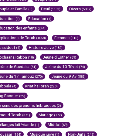
ouple et Famille
Deuil
Divers
(5)
(1102)
(5037)
ducation
Education
(1)
(1)
ducation des enfants
(244)
xplications de Torah
Femmes
(1058)
(316)
assidout
Histoire Juive
(4)
(189)
ochaana Rabba
Jeûne d'Esther
(18)
(69)
eûne de Guedalia
Jeûne du 10 Tévet
(51)
(74)
eûne du 17 Tamouz
Jeûne du 9 Av
(270)
(582)
abbala
Kriat haTorah
(4)
(220)
ag Baomer
(29)
e sens des prénoms hébraïques
(2)
imoud Torah
Mariage
(371)
(772)
élanges lait/viande
Middot
(1)
(69)
oussar
Musique juive
Non-Juifs
(154)
(1)
(249)