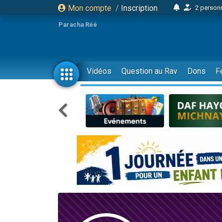
Mon compte
/
Inscription
2 personn
17 personnes
Paracha Réé
4 personnes 
Il reste 
23 person
Vidéos
Question au Rav
Dons
F
Eva vient de
4 personnes 
3 personnes 
3 personn
Odaya vient 
2 personnes 
13 personnes
12 nouve
30 perso
Il reste 