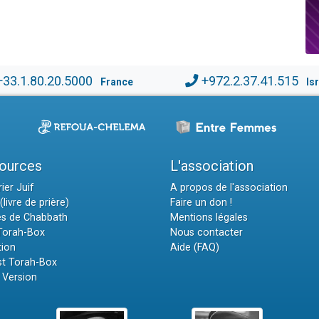
+33.1.80.20.5000
+972.2.37.41.515
France
Is
ources
L'association
ier Juif
A propos de l'association
(livre de prière)
Faire un don !
es de Chabbath
Mentions légales
 Torah-Box
Nous contacter
tion
Aide (FAQ)
t Torah-Box
 Version