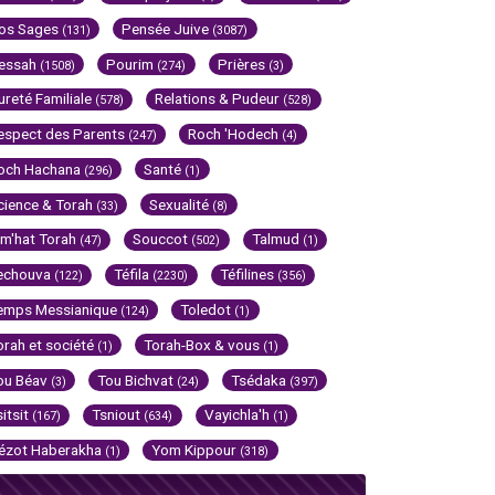
os Sages
Pensée Juive
(131)
(3087)
essah
Pourim
Prières
(1508)
(274)
(3)
ureté Familiale
Relations & Pudeur
(578)
(528)
espect des Parents
Roch 'Hodech
(247)
(4)
och Hachana
Santé
(296)
(1)
cience & Torah
Sexualité
(33)
(8)
im'hat Torah
Souccot
Talmud
(47)
(502)
(1)
echouva
Téfila
Téfilines
(122)
(2230)
(356)
emps Messianique
Toledot
(124)
(1)
orah et société
Torah-Box & vous
(1)
(1)
ou Béav
Tou Bichvat
Tsédaka
(3)
(24)
(397)
sitsit
Tsniout
Vayichla'h
(167)
(634)
(1)
ézot Haberakha
Yom Kippour
(1)
(318)