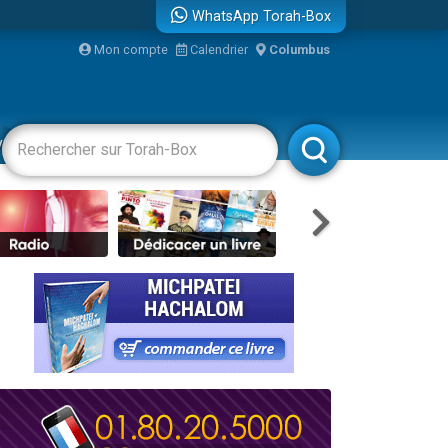
WhatsApp Torah-Box
Mon compte
Calendrier
Columbus
bre
vertissements
Livres
Rabbanim