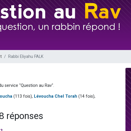
viennent de nous rejoindre sur WhatsApp
viennent de nous rejoindre sur WhatsApp
viennent de nous rejoindre sur WhatsApp
les musiques dans Torah-Box Music
es viennent de faire un don pour Reloger Rivka, 6 enfants, victime de violences
t
Rabbi Eliyahu FALK
u service "Question au Rav".
voucha
(113 fois),
Lévoucha Chel Torah
(14 fois),
28 réponses
 ?