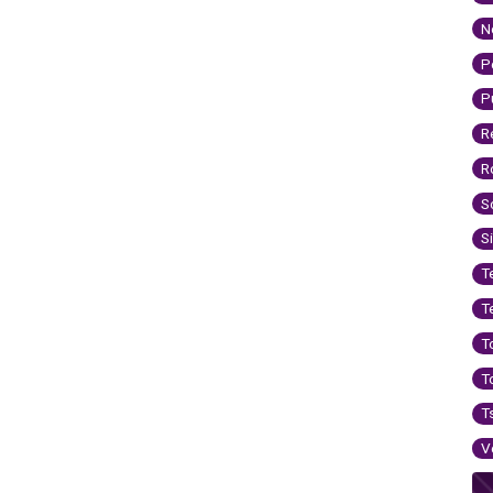
N
P
P
R
R
S
S
T
T
T
T
T
V