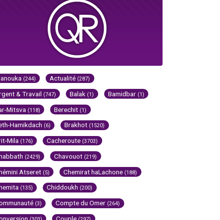
Hanouka
Actualité
(244)
(287)
rgent & Travail
Balak
Bamidbar
(747)
(1)
(1)
ar-Mitsva
Berechit
(118)
(1)
eth-Hamikdach
Brakhot
(6)
(1520)
rit-Mila
Cacheroute
(176)
(3703)
habbath
Chavouot
(2429)
(219)
hémini Atseret
Chemirat haLachone
(5)
(188)
hemita
Chiddoukh
(135)
(200)
ommunauté
Compte du Omer
(3)
(264)
onversion
Couple
(303)
(297)