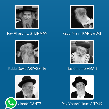
Rav Aharon L. STEINMAN
Rabbi 'Haïm KANIEWSKI
Rabbi David ABI'HSSIRA
Rav Chlomo AMAR
Rav Israël GANTZ
Rav Yossef-Haïm SITRUK