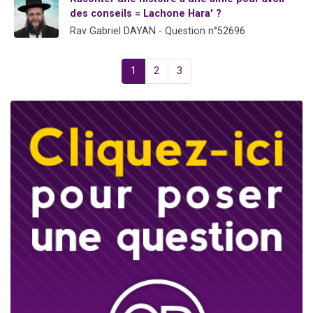
des conseils = Lachone Hara' ?
Rav Gabriel DAYAN - Question n°52696
1
2
3