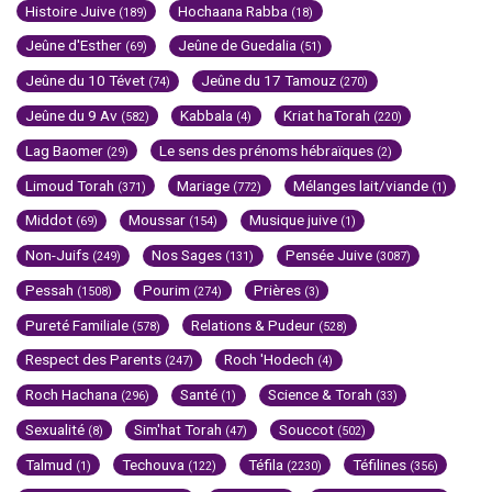
Histoire Juive
Hochaana Rabba
(189)
(18)
Jeûne d'Esther
Jeûne de Guedalia
(69)
(51)
Jeûne du 10 Tévet
Jeûne du 17 Tamouz
(74)
(270)
Jeûne du 9 Av
Kabbala
Kriat haTorah
(582)
(4)
(220)
Lag Baomer
Le sens des prénoms hébraïques
(29)
(2)
Limoud Torah
Mariage
Mélanges lait/viande
(371)
(772)
(1)
Middot
Moussar
Musique juive
(69)
(154)
(1)
Non-Juifs
Nos Sages
Pensée Juive
(249)
(131)
(3087)
Pessah
Pourim
Prières
(1508)
(274)
(3)
Pureté Familiale
Relations & Pudeur
(578)
(528)
Respect des Parents
Roch 'Hodech
(247)
(4)
Roch Hachana
Santé
Science & Torah
(296)
(1)
(33)
Sexualité
Sim'hat Torah
Souccot
(8)
(47)
(502)
Talmud
Techouva
Téfila
Téfilines
(1)
(122)
(2230)
(356)