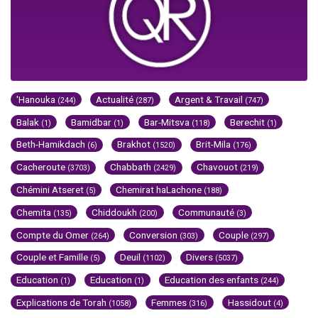
'Hanouka
Actualité
Argent & Travail
(244)
(287)
(747)
Balak
Bamidbar
Bar-Mitsva
Berechit
(1)
(1)
(118)
(1)
Beth-Hamikdach
Brakhot
Brit-Mila
(6)
(1520)
(176)
Cacheroute
Chabbath
Chavouot
(3703)
(2429)
(219)
Chémini Atseret
Chemirat haLachone
(5)
(188)
Chemita
Chiddoukh
Communauté
(135)
(200)
(3)
Compte du Omer
Conversion
Couple
(264)
(303)
(297)
Couple et Famille
Deuil
Divers
(5)
(1102)
(5037)
Education
Education
Education des enfants
(1)
(1)
(244)
Explications de Torah
Femmes
Hassidout
(1058)
(316)
(4)