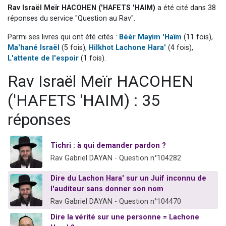
Rav Israël Meïr HACOHEN ('HAFETS 'HAIM)
a été cité dans 38
2 personnes viennent de nous rejoindre sur WhatsApp
réponses du service "Question au Rav".
13 personnes viennent de demander une bénédiction
Parmi ses livres qui ont été cités :
Béèr Mayim 'Haïm
(11 fois),
Il reste 49 places pour étudier en groupe sur Zoom
Ma'hané Israël
(5 fois),
Hilkhot Lachone Hara'
(4 fois),
12 nouvelles musiques dans Torah-Box Music
L'attente de l'espoir
(1 fois).
2 personnes viennent de nous rejoindre sur WhatsApp
Rav Israël Meïr HACOHEN
('HAFETS 'HAIM) : 35
réponses
Tichri : à qui demander pardon ?
Rav Gabriel DAYAN - Question n°104282
Dire du Lachon Hara' sur un Juif inconnu de
l'auditeur sans donner son nom
Rav Gabriel DAYAN - Question n°104470
Dire la vérité sur une personne = Lachone