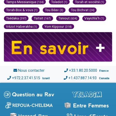
Temps Messianique
Toledot
Torah et société
(124)
(1)
(1)
Torah-Box & vous
Tou Béav
Tou Bichvat
(1)
(3)
(24)
Tsédaka
Tsitsit
Tsniout
Vayichla'h
(397)
(167)
(634)
(1)
Vézot Haberakha
Yom Kippour
(1)
(318)
Nous contacter
+33.1.80.20.5000
France
+972.2.37.41.515
+1.437.887.14.93
Israël
Canada