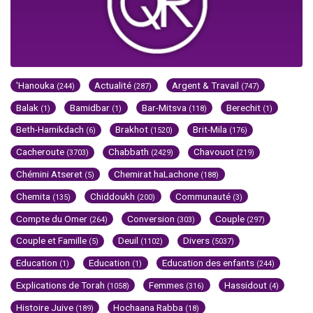
'Hanouka
Actualité
Argent & Travail
(244)
(287)
(747)
Balak
Bamidbar
Bar-Mitsva
Berechit
(1)
(1)
(118)
(1)
Beth-Hamikdach
Brakhot
Brit-Mila
(6)
(1520)
(176)
Cacheroute
Chabbath
Chavouot
(3703)
(2429)
(219)
Chémini Atseret
Chemirat haLachone
(5)
(188)
Chemita
Chiddoukh
Communauté
(135)
(200)
(3)
Compte du Omer
Conversion
Couple
(264)
(303)
(297)
Couple et Famille
Deuil
Divers
(5)
(1102)
(5037)
Education
Education
Education des enfants
(1)
(1)
(244)
Explications de Torah
Femmes
Hassidout
(1058)
(316)
(4)
Histoire Juive
Hochaana Rabba
(189)
(18)