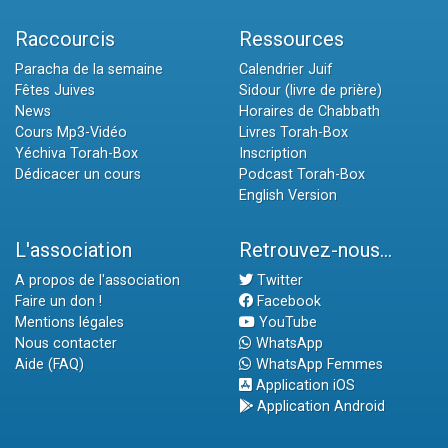
Raccourcis
Ressources
Paracha de la semaine
Calendrier Juif
Fêtes Juives
Sidour (livre de prière)
News
Horaires de Chabbath
Cours Mp3-Vidéo
Livres Torah-Box
Yéchiva Torah-Box
Inscription
Dédicacer un cours
Podcast Torah-Box
English Version
L'association
Retrouvez-nous...
A propos de l'association
Twitter
Faire un don !
Facebook
Mentions légales
YouTube
Nous contacter
WhatsApp
Aide (FAQ)
WhatsApp Femmes
Application iOS
Application Android