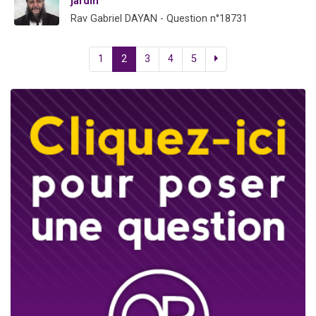
jardin
Rav Gabriel DAYAN - Question n°18731
1
2
3
4
5