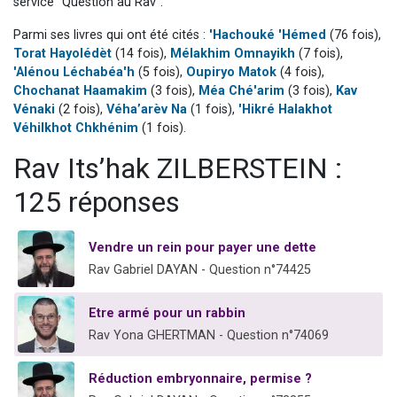
service "Question au Rav".
Il reste 49 places pour étudier en groupe sur Zoom
Parmi ses livres qui ont été cités :
'Hachouké 'Hémed
(76 fois),
3 personnes viennent de nous rejoindre sur WhatsApp
Torat Hayolédèt
(14 fois),
Mélakhim Omnayikh
(7 fois),
2 personnes viennent de nous rejoindre sur WhatsApp
'Alénou Léchabéa'h
(5 fois),
Oupiryo Matok
(4 fois),
Chochanat Haamakim
(3 fois),
Méa Ché'arim
(3 fois),
Kav
2 nouvelles musiques dans Torah-Box Music
Vénaki
(2 fois),
Véha’arèv Na
(1 fois),
'Hikré Halakhot
6 personnes viennent de nous rejoindre sur WhatsApp
Véhilkhot Chkhénim
(1 fois).
Rav Its’hak ZILBERSTEIN :
125 réponses
Vendre un rein pour payer une dette
Rav Gabriel DAYAN - Question n°74425
Etre armé pour un rabbin
Rav Yona GHERTMAN - Question n°74069
Réduction embryonnaire, permise ?