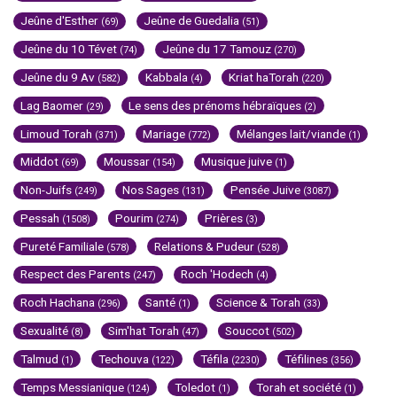
Jeûne d'Esther
Jeûne de Guedalia
(69)
(51)
Jeûne du 10 Tévet
Jeûne du 17 Tamouz
(74)
(270)
Jeûne du 9 Av
Kabbala
Kriat haTorah
(582)
(4)
(220)
Lag Baomer
Le sens des prénoms hébraïques
(29)
(2)
Limoud Torah
Mariage
Mélanges lait/viande
(371)
(772)
(1)
Middot
Moussar
Musique juive
(69)
(154)
(1)
Non-Juifs
Nos Sages
Pensée Juive
(249)
(131)
(3087)
Pessah
Pourim
Prières
(1508)
(274)
(3)
Pureté Familiale
Relations & Pudeur
(578)
(528)
Respect des Parents
Roch 'Hodech
(247)
(4)
Roch Hachana
Santé
Science & Torah
(296)
(1)
(33)
Sexualité
Sim'hat Torah
Souccot
(8)
(47)
(502)
Talmud
Techouva
Téfila
Téfilines
(1)
(122)
(2230)
(356)
Temps Messianique
Toledot
Torah et société
(124)
(1)
(1)