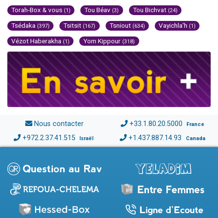
Torah-Box & vous
Tou Béav
Tou Bichvat
(1)
(3)
(24)
Tsédaka
Tsitsit
Tsniout
Vayichla'h
(397)
(167)
(634)
(1)
Vézot Haberakha
Yom Kippour
(1)
(318)
Nous contacter
+33.1.80.20.5000
France
+972.2.37.41.515
+1.437.887.14.93
Israël
Canada