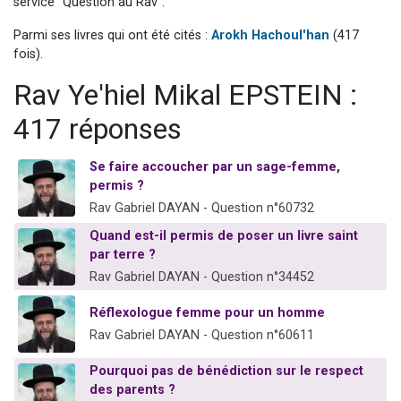
service "Question au Rav".
61 personnes viennent de demander une bénédiction
Parmi ses livres qui ont été cités :
Arokh Hachoul'han
(417
Il reste 49 places pour étudier en groupe sur Zoom
fois).
Ariel vient de donner son Maasser
Rav Ye'hiel Mikal EPSTEIN :
Nathaniel vient de donner son Maasser
417 réponses
4 personnes viennent de nous rejoindre sur WhatsApp
Se faire accoucher par un sage-femme,
permis ?
Rav Gabriel DAYAN - Question n°60732
Quand est-il permis de poser un livre saint
par terre ?
Rav Gabriel DAYAN - Question n°34452
Réflexologue femme pour un homme
Rav Gabriel DAYAN - Question n°60611
Pourquoi pas de bénédiction sur le respect
des parents ?