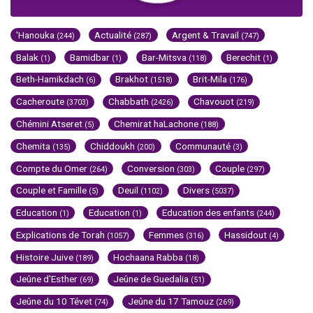
'Hanouka
Actualité
Argent & Travail
(244)
(287)
(747)
Balak
Bamidbar
Bar-Mitsva
Berechit
(1)
(1)
(118)
(1)
Beth-Hamikdach
Brakhot
Brit-Mila
(6)
(1518)
(176)
Cacheroute
Chabbath
Chavouot
(3703)
(2426)
(219)
Chémini Atseret
Chemirat haLachone
(5)
(188)
Chemita
Chiddoukh
Communauté
(135)
(200)
(3)
Compte du Omer
Conversion
Couple
(264)
(303)
(297)
Couple et Famille
Deuil
Divers
(5)
(1102)
(5037)
Education
Education
Education des enfants
(1)
(1)
(244)
Explications de Torah
Femmes
Hassidout
(1057)
(316)
(4)
Histoire Juive
Hochaana Rabba
(189)
(18)
Jeûne d'Esther
Jeûne de Guedalia
(69)
(51)
Jeûne du 10 Tévet
Jeûne du 17 Tamouz
(74)
(269)