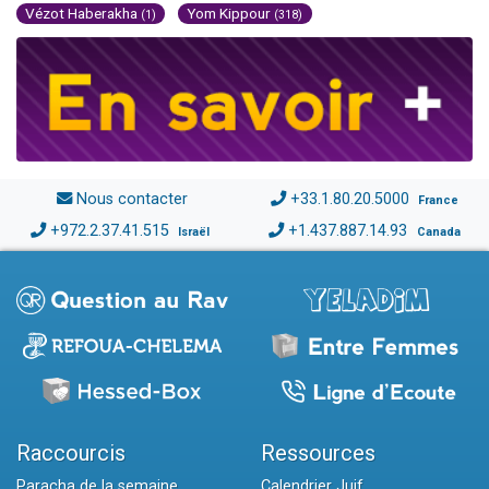
Vézot Haberakha
Yom Kippour
(1)
(318)
Nous contacter
+33.1.80.20.5000
France
+972.2.37.41.515
+1.437.887.14.93
Israël
Canada
Raccourcis
Ressources
Paracha de la semaine
Calendrier Juif