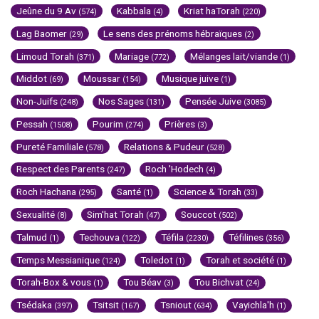
Jeûne du 9 Av
Kabbala
Kriat haTorah
(574)
(4)
(220)
Lag Baomer
Le sens des prénoms hébraïques
(29)
(2)
Limoud Torah
Mariage
Mélanges lait/viande
(371)
(772)
(1)
Middot
Moussar
Musique juive
(69)
(154)
(1)
Non-Juifs
Nos Sages
Pensée Juive
(248)
(131)
(3085)
Pessah
Pourim
Prières
(1508)
(274)
(3)
Pureté Familiale
Relations & Pudeur
(578)
(528)
Respect des Parents
Roch 'Hodech
(247)
(4)
Roch Hachana
Santé
Science & Torah
(295)
(1)
(33)
Sexualité
Sim'hat Torah
Souccot
(8)
(47)
(502)
Talmud
Techouva
Téfila
Téfilines
(1)
(122)
(2230)
(356)
Temps Messianique
Toledot
Torah et société
(124)
(1)
(1)
Torah-Box & vous
Tou Béav
Tou Bichvat
(1)
(3)
(24)
Tsédaka
Tsitsit
Tsniout
Vayichla'h
(397)
(167)
(634)
(1)