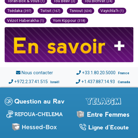
Torah-Box & vous
Tou Béav
Tou Bichvat
(1)
(3)
(24)
Tsédaka
Tsitsit
Tsniout
Vayichla'h
(397)
(167)
(634)
(1)
Vézot Haberakha
Yom Kippour
(1)
(318)
Nous contacter
+33.1.80.20.5000
France
+972.2.37.41.515
+1.437.887.14.93
Israël
Canada