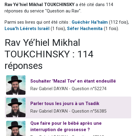
Rav Yé’hiel Mikhal TOUKCHINSKY
a été cité dans 114
2 personnes viennent de nous rejoindre sur WhatsApp
réponses du service "Question au Rav".
13 personnes viennent de demander une bénédiction
Parmi ses livres qui ont été cités :
Guéchèr Ha'haïm
(112 fois),
Il reste 49 places pour étudier en groupe sur Zoom
Loua'h Léérets Israël
(1 fois),
Séfer Hachemita
(1 fois).
12 nouvelles musiques dans Torah-Box Music
Rav Yé’hiel Mikhal
2 personnes viennent de nous rejoindre sur WhatsApp
TOUKCHINSKY : 114
réponses
Souhaiter "Mazal Tov" en étant endeuillé
Rav Gabriel DAYAN - Question n°52274
Parler tous les jours à un Tsadik
Rav Gabriel DAYAN - Question n°56385
Que faire pour le bébé après une
interruption de grossesse ?