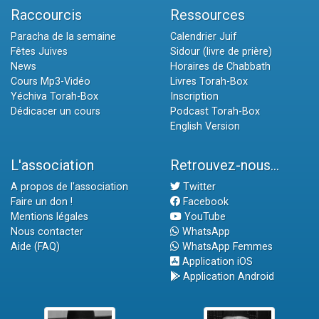
Raccourcis
Ressources
Paracha de la semaine
Calendrier Juif
Fêtes Juives
Sidour (livre de prière)
News
Horaires de Chabbath
Cours Mp3-Vidéo
Livres Torah-Box
Yéchiva Torah-Box
Inscription
Dédicacer un cours
Podcast Torah-Box
English Version
L'association
Retrouvez-nous...
A propos de l'association
Twitter
Faire un don !
Facebook
Mentions légales
YouTube
Nous contacter
WhatsApp
Aide (FAQ)
WhatsApp Femmes
Application iOS
Application Android