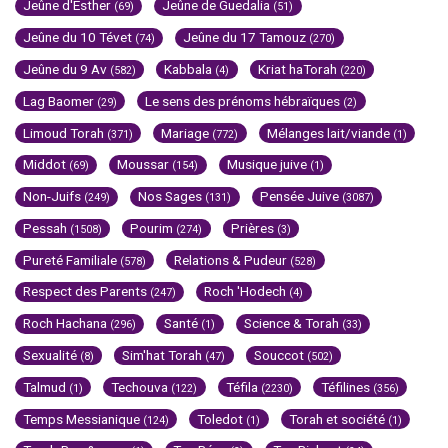
Jeûne d'Esther
Jeûne de Guedalia
(69)
(51)
Jeûne du 10 Tévet
Jeûne du 17 Tamouz
(74)
(270)
Jeûne du 9 Av
Kabbala
Kriat haTorah
(582)
(4)
(220)
Lag Baomer
Le sens des prénoms hébraïques
(29)
(2)
Limoud Torah
Mariage
Mélanges lait/viande
(371)
(772)
(1)
Middot
Moussar
Musique juive
(69)
(154)
(1)
Non-Juifs
Nos Sages
Pensée Juive
(249)
(131)
(3087)
Pessah
Pourim
Prières
(1508)
(274)
(3)
Pureté Familiale
Relations & Pudeur
(578)
(528)
Respect des Parents
Roch 'Hodech
(247)
(4)
Roch Hachana
Santé
Science & Torah
(296)
(1)
(33)
Sexualité
Sim'hat Torah
Souccot
(8)
(47)
(502)
Talmud
Techouva
Téfila
Téfilines
(1)
(122)
(2230)
(356)
Temps Messianique
Toledot
Torah et société
(124)
(1)
(1)