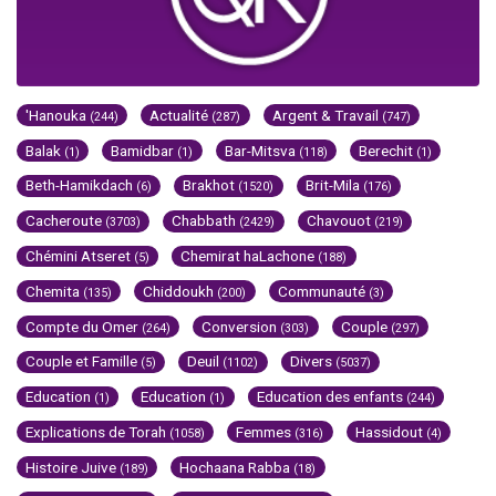
'Hanouka
Actualité
Argent & Travail
(244)
(287)
(747)
Balak
Bamidbar
Bar-Mitsva
Berechit
(1)
(1)
(118)
(1)
Beth-Hamikdach
Brakhot
Brit-Mila
(6)
(1520)
(176)
Cacheroute
Chabbath
Chavouot
(3703)
(2429)
(219)
Chémini Atseret
Chemirat haLachone
(5)
(188)
Chemita
Chiddoukh
Communauté
(135)
(200)
(3)
Compte du Omer
Conversion
Couple
(264)
(303)
(297)
Couple et Famille
Deuil
Divers
(5)
(1102)
(5037)
Education
Education
Education des enfants
(1)
(1)
(244)
Explications de Torah
Femmes
Hassidout
(1058)
(316)
(4)
Histoire Juive
Hochaana Rabba
(189)
(18)