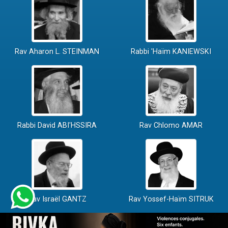
Rav Aharon L. STEINMAN
Rabbi 'Haïm KANIEWSKI
Rabbi David ABI'HSSIRA
Rav Chlomo AMAR
Rav Israël GANTZ
Rav Yossef-Haïm SITRUK