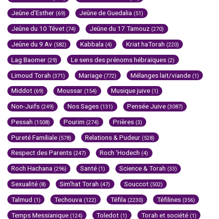
Jeûne d'Esther
Jeûne de Guedalia
(69)
(51)
Jeûne du 10 Tévet
Jeûne du 17 Tamouz
(74)
(270)
Jeûne du 9 Av
Kabbala
Kriat haTorah
(582)
(4)
(220)
Lag Baomer
Le sens des prénoms hébraïques
(29)
(2)
Limoud Torah
Mariage
Mélanges lait/viande
(371)
(772)
(1)
Middot
Moussar
Musique juive
(69)
(154)
(1)
Non-Juifs
Nos Sages
Pensée Juive
(249)
(131)
(3087)
Pessah
Pourim
Prières
(1508)
(274)
(3)
Pureté Familiale
Relations & Pudeur
(578)
(528)
Respect des Parents
Roch 'Hodech
(247)
(4)
Roch Hachana
Santé
Science & Torah
(296)
(1)
(33)
Sexualité
Sim'hat Torah
Souccot
(8)
(47)
(502)
Talmud
Techouva
Téfila
Téfilines
(1)
(122)
(2230)
(356)
Temps Messianique
Toledot
Torah et société
(124)
(1)
(1)