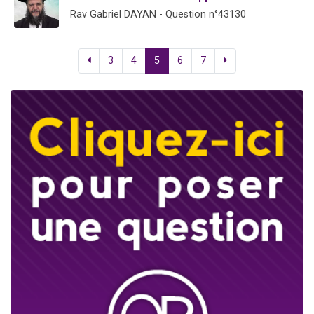
Rav Gabriel DAYAN - Question n°43130
3
4
5
6
7