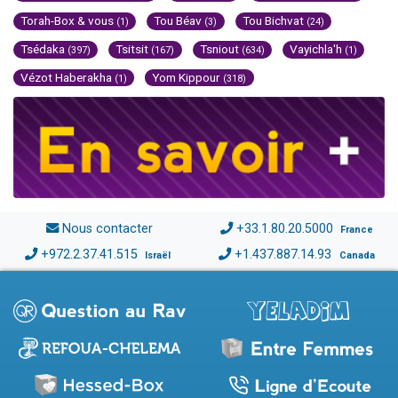
Torah-Box & vous
Tou Béav
Tou Bichvat
(1)
(3)
(24)
Tsédaka
Tsitsit
Tsniout
Vayichla'h
(397)
(167)
(634)
(1)
Vézot Haberakha
Yom Kippour
(1)
(318)
Nous contacter
+33.1.80.20.5000
France
+972.2.37.41.515
+1.437.887.14.93
Israël
Canada