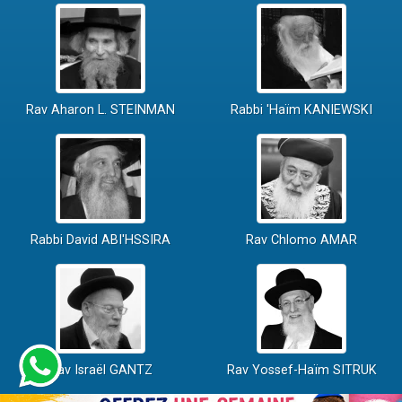
Rav Aharon L. STEINMAN
Rabbi 'Haïm KANIEWSKI
Rabbi David ABI'HSSIRA
Rav Chlomo AMAR
Rav Israël GANTZ
Rav Yossef-Haïm SITRUK