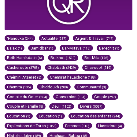
'Hanouka
Actualité
Argent & Travail
(244)
(287)
(747)
Balak
Bamidbar
Bar-Mitsva
Berechit
(1)
(1)
(118)
(1)
Beth-Hamikdach
Brakhot
Brit-Mila
(6)
(1520)
(176)
Cacheroute
Chabbath
Chavouot
(3703)
(2429)
(219)
Chémini Atseret
Chemirat haLachone
(5)
(188)
Chemita
Chiddoukh
Communauté
(135)
(200)
(3)
Compte du Omer
Conversion
Couple
(264)
(303)
(297)
Couple et Famille
Deuil
Divers
(5)
(1102)
(5037)
Education
Education
Education des enfants
(1)
(1)
(244)
Explications de Torah
Femmes
Hassidout
(1058)
(316)
(4)
Histoire Juive
Hochaana Rabba
(189)
(18)