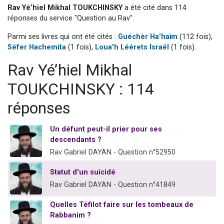
Rav Yé’hiel Mikhal TOUKCHINSKY
a été cité dans 114
13 personnes viennent de demander une bénédiction
réponses du service "Question au Rav".
30 personnes viennent de faire un don pour Sauvez la jambe de Yohan
Parmi ses livres qui ont été cités :
Guéchèr Ha'haïm
(112 fois),
Il reste 49 places pour étudier en groupe sur Zoom
Séfer Hachemita
(1 fois),
Loua'h Léérets Israël
(1 fois).
12 nouvelles musiques dans Torah-Box Music
Rav Yé’hiel Mikhal
29 personnes viennent de demander une bénédiction
TOUKCHINSKY : 114
réponses
Un défunt peut-il prier pour ses
descendants ?
Rav Gabriel DAYAN - Question n°52950
Statut d'un suicidé
Rav Gabriel DAYAN - Question n°41849
Quelles Téfilot faire sur les tombeaux de
Rabbanim ?