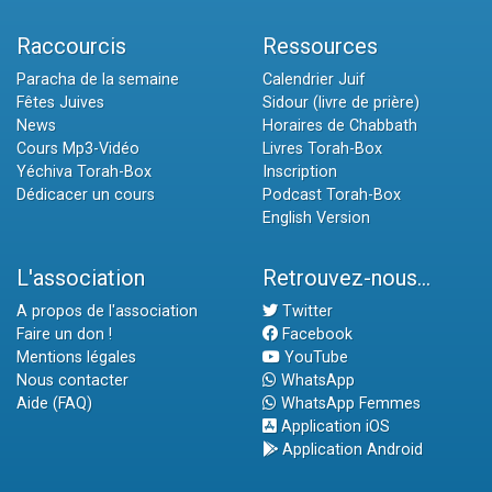
Raccourcis
Ressources
Paracha de la semaine
Calendrier Juif
Fêtes Juives
Sidour (livre de prière)
News
Horaires de Chabbath
Cours Mp3-Vidéo
Livres Torah-Box
Yéchiva Torah-Box
Inscription
Dédicacer un cours
Podcast Torah-Box
English Version
L'association
Retrouvez-nous...
A propos de l'association
Twitter
Faire un don !
Facebook
Mentions légales
YouTube
Nous contacter
WhatsApp
Aide (FAQ)
WhatsApp Femmes
Application iOS
Application Android