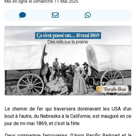
Mis en ligne le Dimanche 11 Mai 2025
Nouvelle émission radio : Visions de grandeur n°104 : Le Chabbath et le Birkat Hamazone à travers le temps
61 personnes viennent de demander une bénédiction
Ariel vient de donner son Maasser
Il reste 49 places pour étudier en groupe sur Zoom
Eva vient de donner son Maasser
Le chemin de fer qui traversera dorénavant les USA d’un
bout à l’autre, du Nebraska à la Californie, est inauguré en ce
jour de mi-mai 1869, et c’est la fête.
Deux compagnie ferroviaires, l’Union Pacific Railroad et la