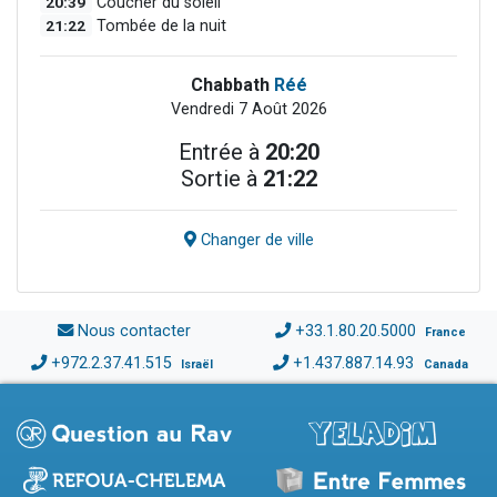
20:39
Coucher du soleil
21:22
Tombée de la nuit
Chabbath
Réé
Vendredi 7 Août 2026
Entrée à
20:20
Sortie à
21:22
Changer de ville
Nous contacter
+33.1.80.20.5000
France
+972.2.37.41.515
+1.437.887.14.93
Israël
Canada