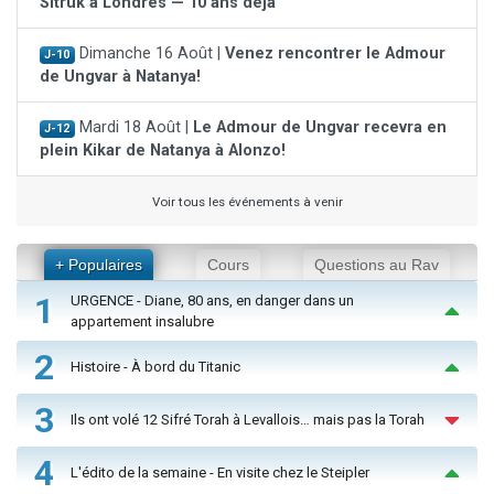
Sitruk à Londres — 10 ans déjà
Dimanche 16 Août |
Venez rencontrer le Admour
J-10
de Ungvar à Natanya!
Mardi 18 Août |
Le Admour de Ungvar recevra en
J-12
plein Kikar de Natanya à Alonzo!
Voir tous les événements à venir
+ Populaires
Cours
Questions au Rav
1
URGENCE - Diane, 80 ans, en danger dans un
appartement insalubre
2
Histoire - À bord du Titanic
3
Ils ont volé 12 Sifré Torah à Levallois… mais pas la Torah
4
L'édito de la semaine - En visite chez le Steipler