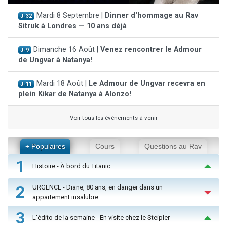
Mardi 8 Septembre |
Dinner d'hommage au Rav
J-32
Sitruk à Londres — 10 ans déjà
Dimanche 16 Août |
Venez rencontrer le Admour
J-9
de Ungvar à Natanya!
Mardi 18 Août |
Le Admour de Ungvar recevra en
J-11
plein Kikar de Natanya à Alonzo!
Voir tous les événements à venir
+ Populaires
Cours
Questions au Rav
1
Histoire - À bord du Titanic
2
URGENCE - Diane, 80 ans, en danger dans un
appartement insalubre
3
L'édito de la semaine - En visite chez le Steipler