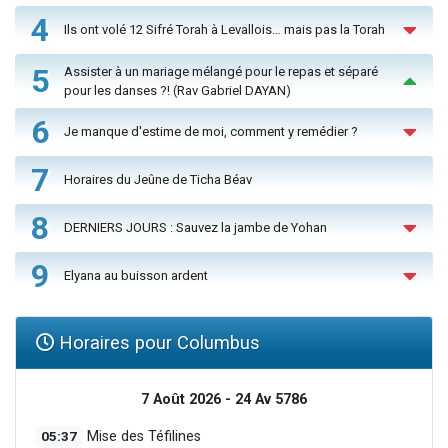
4
Ils ont volé 12 Sifré Torah à Levallois… mais pas la Torah
5
Assister à un mariage mélangé pour le repas et séparé
pour les danses ?! (Rav Gabriel DAYAN)
6
Je manque d'estime de moi, comment y remédier ?
7
Horaires du Jeûne de Ticha Béav
8
DERNIERS JOURS : Sauvez la jambe de Yohan
9
Elyana au buisson ardent
Horaires pour Columbus
7 Août 2026 - 24 Av 5786
05:37
Mise des Téfilines