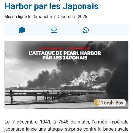
Harbor par les Japonais
3 personnes viennent de nous rejoindre sur WhatsApp
2 nouvelles musiques dans Torah-Box Music
Mis en ligne le Dimanche 7 Décembre 2025
8 personnes viennent de faire un don pour Tsédaka : pauvres d'Israel
Nouvelle émission radio : Visions de grandeur n°104 : Le Chabbath et le Birkat Hamazone à travers le temps
4 personnes viennent de nous rejoindre sur WhatsApp
Le 7 décembre 1941, à 7h48 du matin, l’armée impériale
japonaise lance une attaque surprise contre la base navale