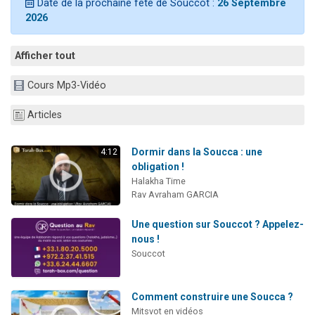
Date de la prochaine fête de Souccot :
26 Septembre
Dovan vient de donner son Maasser
2026
2 personnes viennent de nous rejoindre sur WhatsApp
2 personnes viennent de nous rejoindre sur WhatsApp
Afficher tout
Malgorzata vient de donner son Maasser
Cours Mp3-Vidéo
3 personnes viennent de nous rejoindre sur WhatsApp
Articles
Dormir dans la Soucca : une
4:12
obligation !
Halakha Time
Rav Avraham GARCIA
Une question sur Souccot ? Appelez-
nous !
Souccot
Comment construire une Soucca ?
Mitsvot en vidéos