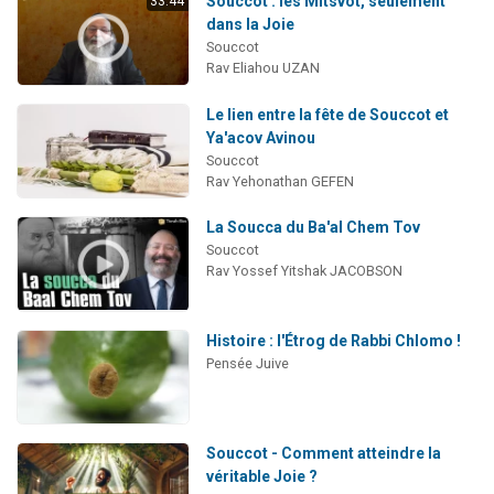
Souccot : les Mitsvot, seulement
33:44
dans la Joie
Souccot
Rav Eliahou UZAN
Le lien entre la fête de Souccot et
Ya'acov Avinou
Souccot
Rav Yehonathan GEFEN
La Soucca du Ba'al Chem Tov
Souccot
Rav Yossef Yitshak JACOBSON
Histoire : l'Étrog de Rabbi Chlomo !
Pensée Juive
Souccot - Comment atteindre la
véritable Joie ?