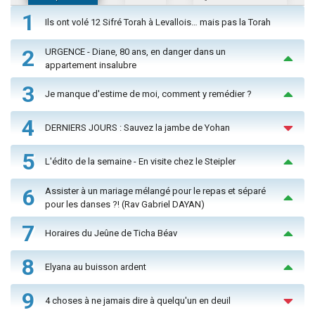
1
Ils ont volé 12 Sifré Torah à Levallois… mais pas la Torah
2
URGENCE - Diane, 80 ans, en danger dans un
appartement insalubre
3
Je manque d'estime de moi, comment y remédier ?
4
DERNIERS JOURS : Sauvez la jambe de Yohan
5
L'édito de la semaine - En visite chez le Steipler
6
Assister à un mariage mélangé pour le repas et séparé
pour les danses ?! (Rav Gabriel DAYAN)
7
Horaires du Jeûne de Ticha Béav
8
Elyana au buisson ardent
9
4 choses à ne jamais dire à quelqu'un en deuil