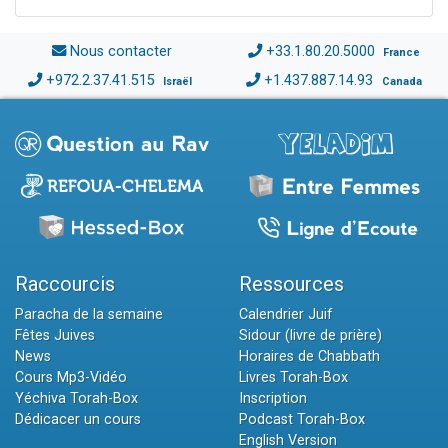
Nous contacter
+33.1.80.20.5000
France
+972.2.37.41.515
+1.437.887.14.93
Israël
Canada
Raccourcis
Ressources
Paracha de la semaine
Calendrier Juif
Fêtes Juives
Sidour (livre de prière)
News
Horaires de Chabbath
Cours Mp3-Vidéo
Livres Torah-Box
Yéchiva Torah-Box
Inscription
Dédicacer un cours
Podcast Torah-Box
English Version