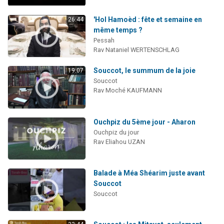
'Hol Hamoèd : fête et semaine en
26:44
même temps ?
Pessah
Rav Nataniel WERTENSCHLAG
Souccot, le summum de la joie
19:07
Souccot
Rav Moché KAUFMANN
Ouchpiz du 5ème jour - Aharon
Ouchpiz du jour
Rav Eliahou UZAN
Balade à Méa Shéarim juste avant
Souccot
Souccot