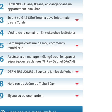
2
URGENCE - Diane, 80 ans, en danger dans un
appartement insalubre
3
Ils ont volé 12 Sifré Torah à Levallois… mais
pas la Torah
4
L'édito de la semaine - En visite chez le Steipler
5
Je manque d'estime de moi, comment y
remédier ?
6
Assister à un mariage mélangé pour le repas et
séparé pour les danses ?! (Rav Gabriel DAYAN)
7
DERNIERS JOURS : Sauvez la jambe de Yohan
8
Horaires du Jeûne de Ticha Béav
9
Elyana au buisson ardent