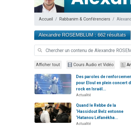
Nouvelle émis
61 personnes
Accueil
Rabbanim & Conférenciers
Alexan
Ariel vient 
Il reste 
Alexandre ROSEMBLUM : 662 résultats
Eva vient de
Afficher tout
Cours Audio et Vidéo
Ar
Des paroles de renforceme
pour Eloul en plein concert 
rock en Israël...
Actualité
Quand le Rebbe de la
‘Hassidout Belz entonne
‘Hatanou Léfanékha...
Actualité