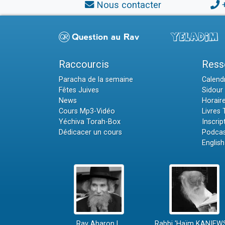
Nous contacter
Raccourcis
Ress
Paracha de la semaine
Calendr
Fêtes Juives
Sidour 
News
Horair
Cours Mp3-Vidéo
Livres
Yéchiva Torah-Box
Inscrip
Dédicacer un cours
Podcas
English
Rav Aharon L.
Rabbi 'Haïm KANIEW