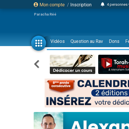
Mon compte
/
Inscription
4 personnes 
3 personnes 
Paracha Réé
Odaya vient 
3 personn
3 personn
Vidéos
Question au Rav
Dons
F
13 personnes
2 personnes 
30 perso
Il reste 
12 nouve
3 personnes 
2 personnes 
3 personnes 
2 nouvel
8 personn