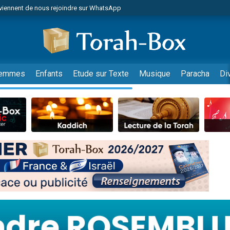
viennent de nous rejoindre sur WhatsApp
viennent de nous rejoindre sur WhatsApp
de donner son Maasser
es viennent de faire un don pour 5 jours de vacances aux Orphelins
es viennent de faire un don pour Diane, 80 ans, dans un appartement insalub
emmes
Enfants
Etude sur Texte
Musique
Paracha
Di
 viennent de demander une bénédiction
viennent de nous rejoindre sur WhatsApp
nnes viennent de faire un don pour Sauvez la jambe de Yohan
49 places pour étudier en groupe sur Zoom
lles musiques dans Torah-Box Music
viennent de nous rejoindre sur WhatsApp
viennent de nous rejoindre sur WhatsApp
viennent de nous rejoindre sur WhatsApp
les musiques dans Torah-Box Music
es viennent de faire un don pour Tsédaka : pauvres d'Israel