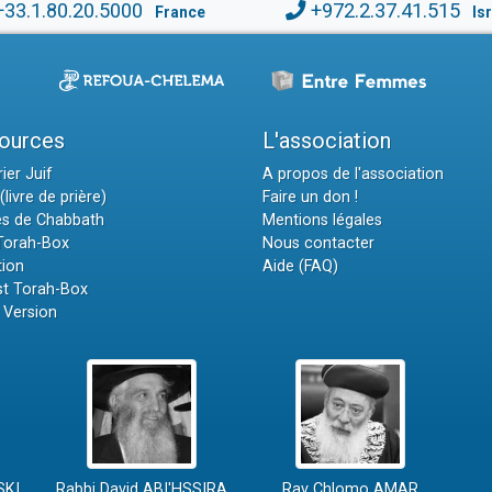
+33.1.80.20.5000
+972.2.37.41.515
France
Is
ources
L'association
ier Juif
A propos de l'association
(livre de prière)
Faire un don !
es de Chabbath
Mentions légales
 Torah-Box
Nous contacter
tion
Aide (FAQ)
t Torah-Box
 Version
SKI
Rabbi David ABI'HSSIRA
Rav Chlomo AMAR