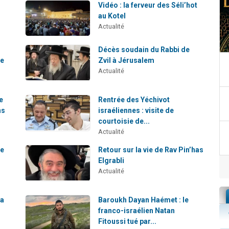
Vidéo : la ferveur des Séli’hot
au Kotel
Actualité
Décès soudain du Rabbi de
ce
Zvil à Jérusalem
Actualité
e
Rentrée des Yéchivot
ns
israéliennes : visite de
courtoisie de...
Actualité
ce
Retour sur la vie de Rav Pin’has
Elgrabli
Actualité
va
Baroukh Dayan Haémet : le
franco-israélien Natan
Fitoussi tué par...