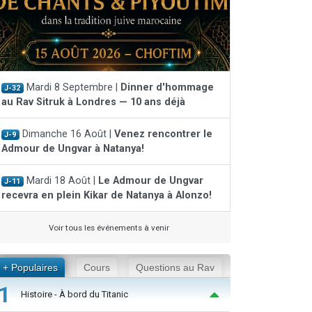
Mardi 8 Septembre |
Dinner d'hommage
J-32
au Rav Sitruk à Londres — 10 ans déjà
Dimanche 16 Août |
Venez rencontrer le
J-9
Admour de Ungvar à Natanya!
Mardi 18 Août |
Le Admour de Ungvar
J-11
recevra en plein Kikar de Natanya à Alonzo!
Voir tous les événements à venir
+ Populaires
Cours
Questions au Rav
1
Histoire - À bord du Titanic