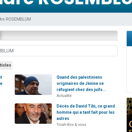
sion radio : Visions de grandeur n°104 : Le Chabbath et le Birkat Hamazone à 
 viennent de demander une bénédiction
dre ROSEMBLUM
de donner son Maasser
49 places pour étudier en groupe sur Zoom
 donner son Maasser
ticles
nt
Quand des palestiniens
de
originaires de Jénine se
réfugient chez des juifs...
Actualité
Décès de David Tibi, ce grand
homme qui a tant fait pour les
autres
Torah-Box & vous