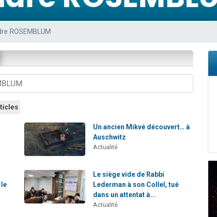
sion radio : Visions de grandeur n°104 : Le Chabbath et le Birkat Hamazone à 
 viennent de demander une bénédiction
dre ROSEMBLUM
de donner son Maasser
49 places pour étudier en groupe sur Zoom
 donner son Maasser
ticles
Un ancien Mikvé découvert… à
s
Auschwitz
Actualité
Le siège vide de Rabbi
 le
Lederman à son Collel, tué
dans un attentat à...
Actualité