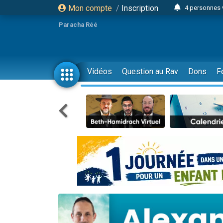
Mon compte
/
Inscription
4 personnes 
3 personnes 
Paracha Réé
Odaya vient 
3 personn
3 personn
Vidéos
Question au Rav
Dons
F
13 personnes
2 personnes 
30 perso
Il reste 
12 nouve
3 personnes 
2 personnes 
3 personnes 
2 nouvel
8 personn