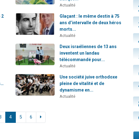
Actualité
 2
Glaçant : le même destin à 75
ans d’intervalle de deux héros
morts...
Actualité
Deux israéliennes de 13 ans
inventent un landau
télécommandé pour...
Actualité
Une société juive orthodoxe
s…
pleine de vitalité et de
dynamisme en...
Actualité
3
4
5
6