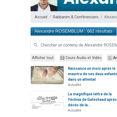
Nouvelle émis
61 personnes
Accueil
Rabbanim & Conférenciers
Alexan
Ariel vient 
Il reste 
Alexandre ROSEMBLUM : 662 résultats
Eva vient de
Afficher tout
Cours Audio et Vidéo
Ar
Naissance un mois après le
meurtre de ses deux enfant
dans un attentat
Actualité
La magnifique lettre de la
Yéchiva de Gateshead après
décès de la...
Actualité