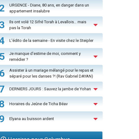
2
URGENCE - Diane, 80 ans, en danger dans un
appartement insalubre
3
Ils ont volé 12 Sifré Torah à Levallois… mais
pas la Torah
4
L'édito de la semaine - En visite chez le Steipler
5
Je manque d'estime de moi, comment y
remédier ?
6
Assister à un mariage mélangé pour le repas et
séparé pour les danses ?! (Rav Gabriel DAYAN)
7
DERNIERS JOURS : Sauvez la jambe de Yohan
8
Horaires du Jeûne de Ticha Béav
9
Elyana au buisson ardent