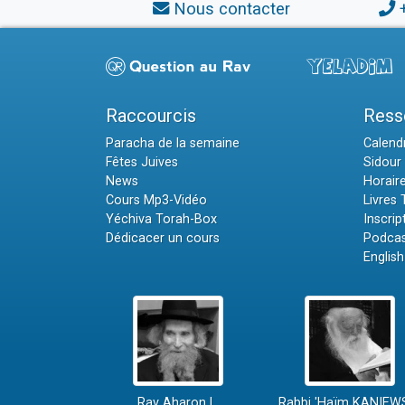
Nous contacter
Raccourcis
Ress
Paracha de la semaine
Calendr
Fêtes Juives
Sidour 
News
Horair
Cours Mp3-Vidéo
Livres
Yéchiva Torah-Box
Inscrip
Dédicacer un cours
Podcas
English
Rav Aharon L.
Rabbi 'Haïm KANIEW