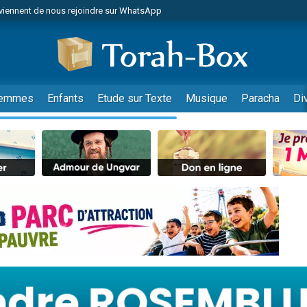
viennent de nous rejoindre sur WhatsApp
viennent de nous rejoindre sur WhatsApp
de donner son Maasser
es viennent de faire un don pour 5 jours de vacances aux Orphelins
es viennent de faire un don pour Diane, 80 ans, dans un appartement insalub
emmes
Enfants
Etude sur Texte
Musique
Paracha
Di
 viennent de demander une bénédiction
viennent de nous rejoindre sur WhatsApp
nnes viennent de faire un don pour Sauvez la jambe de Yohan
49 places pour étudier en groupe sur Zoom
lles musiques dans Torah-Box Music
viennent de nous rejoindre sur WhatsApp
viennent de nous rejoindre sur WhatsApp
viennent de nous rejoindre sur WhatsApp
les musiques dans Torah-Box Music
es viennent de faire un don pour Tsédaka : pauvres d'Israel