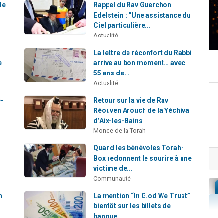
de
Rappel du Rav Guerchon
Edelstein : “Une assistance du
Ciel particulière...
Actualité
La lettre de réconfort du Rabbi
e
arrive au bon moment… avec
55 ans de...
Actualité
é-
Retour sur la vie de Rav
Réouven Arouch de la Yéchiva
d’Aix-les-Bains
Monde de la Torah
Quand les bénévoles Torah-
Box redonnent le sourire à une
victime de...
Communauté
n
La mention “In G.od We Trust”
bientôt sur les billets de
banque...