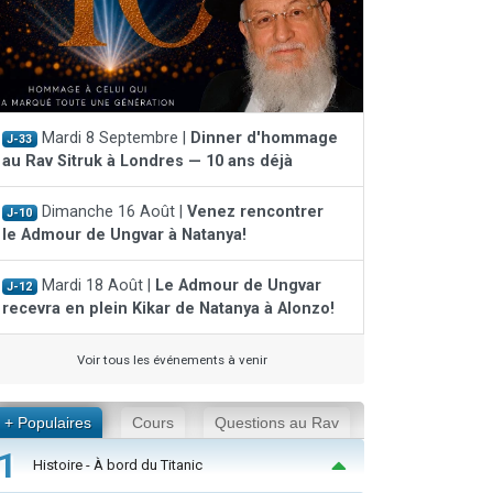
Mardi 8 Septembre |
Dinner d'hommage
J-33
au Rav Sitruk à Londres — 10 ans déjà
Dimanche 16 Août |
Venez rencontrer
J-10
le Admour de Ungvar à Natanya!
Mardi 18 Août |
Le Admour de Ungvar
J-12
recevra en plein Kikar de Natanya à Alonzo!
Voir tous les événements à venir
+ Populaires
Cours
Questions au Rav
1
Histoire - À bord du Titanic