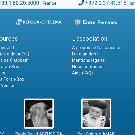
+33.1.80.20.5000
+972.2.37.41.515
France
Is
ources
L'association
ier Juif
A propos de l'association
(livre de prière)
Faire un don !
es de Chabbath
Mentions légales
 Torah-Box
Nous contacter
tion
Aide (FAQ)
t Torah-Box
 Version
SKI
Rabbi David ABI'HSSIRA
Rav Chlomo AMAR