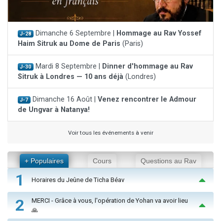
Dimanche 6 Septembre |
Hommage au Rav Yossef
J-28
Haim Sitruk au Dome de Paris
(Paris)
Mardi 8 Septembre |
Dinner d'hommage au Rav
J-30
Sitruk à Londres — 10 ans déjà
(Londres)
Dimanche 16 Août |
Venez rencontrer le Admour
J-7
de Ungvar à Natanya!
Voir tous les événements à venir
+ Populaires
Cours
Questions au Rav
1
Horaires du Jeûne de Ticha Béav
2
MERCI - Grâce à vous, l'opération de Yohan va avoir lieu
🙏