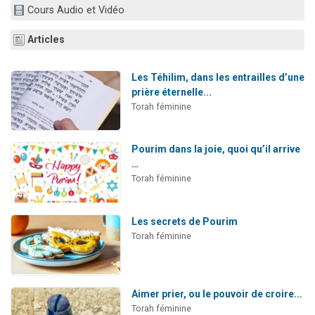
Cours Audio et Vidéo
2 personnes viennent de faire un don pour 1 Journée de Vacances Pour les Enfants
17 personnes viennent de demander une bénédiction
Articles
4 personnes viennent de nous rejoindre sur WhatsApp
Il reste 49 places pour étudier en groupe sur Zoom
Les Téhilim, dans les entrailles d’une
prière éternelle...
2 personnes viennent de nous rejoindre sur WhatsApp
Torah féminine
Pourim dans la joie, quoi qu’il arrive
…
Torah féminine
Les secrets de Pourim
Torah féminine
Aimer prier, ou le pouvoir de croire...
Torah féminine