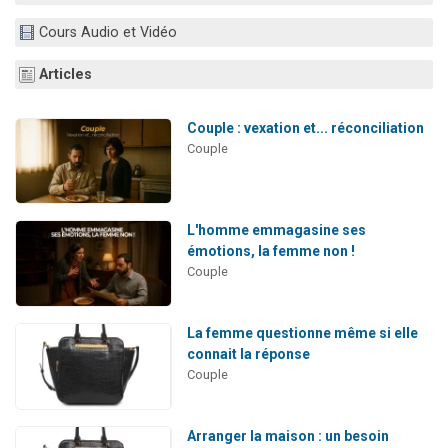
61 personnes viennent de demander une bénédiction
Cours Audio et Vidéo
Il reste 49 places pour étudier en groupe sur Zoom
Articles
Ariel vient de donner son Maasser
Nathaniel vient de donner son Maasser
Couple : vexation et... réconciliation
4 personnes viennent de nous rejoindre sur WhatsApp
Couple
L'homme emmagasine ses
émotions, la femme non !
Couple
La femme questionne même si elle
connait la réponse
Couple
Arranger la maison : un besoin