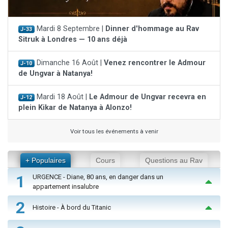
Mardi 8 Septembre |
Dinner d'hommage au Rav
J-33
Sitruk à Londres — 10 ans déjà
Dimanche 16 Août |
Venez rencontrer le Admour
J-10
de Ungvar à Natanya!
Mardi 18 Août |
Le Admour de Ungvar recevra en
J-12
plein Kikar de Natanya à Alonzo!
Voir tous les événements à venir
+ Populaires
Cours
Questions au Rav
1
URGENCE - Diane, 80 ans, en danger dans un
appartement insalubre
2
Histoire - À bord du Titanic