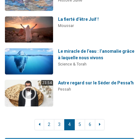
Histoire Juive
La fierté d’être Juif !
Moussar
Le miracle de l’eau : l’anomalie grâce
à laquelle nous vivons
Science & Torah
Autre regard sur le Séder de Pessa'h
23:54
Pessah
2
3
4
5
6