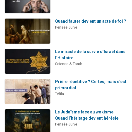
Quand fauter devient un acte de foi ?
Pensée Juive
Le miracle de la survie d’Israël dans
l’Histoire
Science & Torah
Prière répétitive ? Certes, mais c’est
primordial...
Téfila
Le Judaïsme face au wokisme -
Quand l’héritage devient hérésie
Pensée Juive