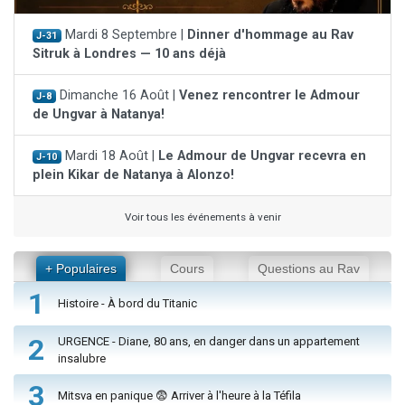
Mardi 8 Septembre |
Dinner d'hommage au Rav
J-31
Sitruk à Londres — 10 ans déjà
Dimanche 16 Août |
Venez rencontrer le Admour
J-8
de Ungvar à Natanya!
Mardi 18 Août |
Le Admour de Ungvar recevra en
J-10
plein Kikar de Natanya à Alonzo!
Voir tous les événements à venir
+ Populaires
Cours
Questions au Rav
1
Histoire - À bord du Titanic
2
URGENCE - Diane, 80 ans, en danger dans un appartement
insalubre
3
Mitsva en panique 😨 Arriver à l'heure à la Téfila