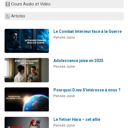
Cours Audio et Vidéo
13 personnes viennent de demander une bénédiction
30 personnes viennent de faire un don pour Sauvez la jambe de Yohan
Articles
Il reste 49 places pour étudier en groupe sur Zoom
12 nouvelles musiques dans Torah-Box Music
Le Combat Intérieur face à la Guerre
Pensée Juive
29 personnes viennent de demander une bénédiction
Adolescence juive en 2025
Pensée Juive
Pourquoi D.ieu S'intéresse à nous ?
Pensée Juive
Le Yetser Hara – cet allié
Pensée Juive