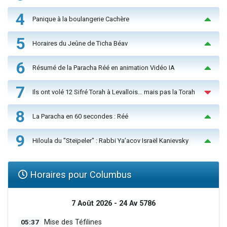
4
Panique à la boulangerie Cachère
5
Horaires du Jeûne de Ticha Béav
6
Résumé de la Paracha Réé en animation Vidéo IA
7
Ils ont volé 12 Sifré Torah à Levallois… mais pas la Torah
8
La Paracha en 60 secondes : Réé
9
Hiloula du "Steïpeler" : Rabbi Ya’acov Israël Kanievsky
Horaires pour Columbus
7 Août 2026 - 24 Av 5786
05:37
Mise des Téfilines