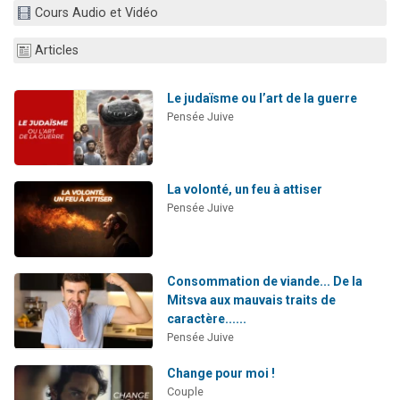
Cours Audio et Vidéo
Il reste 49 places pour étudier en groupe sur Zoom
12 nouvelles musiques dans Torah-Box Music
Articles
3 personnes viennent de nous rejoindre sur WhatsApp
2 personnes viennent de nous rejoindre sur WhatsApp
Le judaïsme ou l’art de la guerre
Pensée Juive
2 personnes viennent de nous rejoindre sur WhatsApp
La volonté, un feu à attiser
Pensée Juive
Consommation de viande... De la
Mitsva aux mauvais traits de
caractère......
Pensée Juive
Change pour moi !
Couple