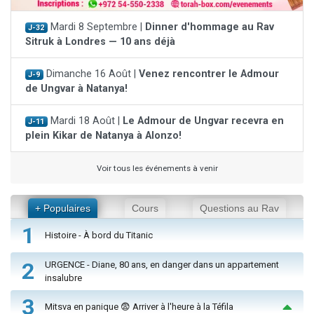
Mardi 8 Septembre |
Dinner d'hommage au Rav
J-32
Sitruk à Londres — 10 ans déjà
Dimanche 16 Août |
Venez rencontrer le Admour
J-9
de Ungvar à Natanya!
Mardi 18 Août |
Le Admour de Ungvar recevra en
J-11
plein Kikar de Natanya à Alonzo!
Voir tous les événements à venir
+ Populaires
Cours
Questions au Rav
1
Histoire - À bord du Titanic
2
URGENCE - Diane, 80 ans, en danger dans un appartement
insalubre
3
Mitsva en panique 😨 Arriver à l'heure à la Téfila