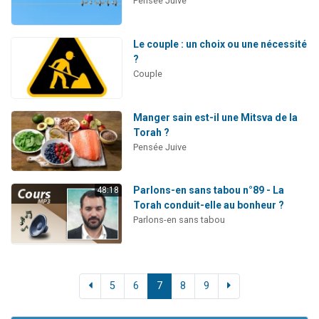
Pensée Juive
Le couple : un choix ou une nécessité
?
Couple
Manger sain est-il une Mitsva de la
Torah ?
Pensée Juive
Parlons-en sans tabou n°89 - La
48:18
Torah conduit-elle au bonheur ?
Parlons-en sans tabou
5
6
7
8
9