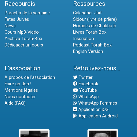
Raccourcis
Ressources
Paracha de la semaine
Calendrier Juif
Fêtes Juives
Sidour (livre de prière)
News
Horaires de Chabbath
Cours Mp3-Vidéo
Livres Torah-Box
Yéchiva Torah-Box
Inscription
Dédicacer un cours
Podcast Torah-Box
English Version
L'association
Retrouvez-nous...
A propos de l'association
Twitter
Faire un don !
Facebook
Mentions légales
YouTube
Nous contacter
WhatsApp
Aide (FAQ)
WhatsApp Femmes
Application iOS
Application Android