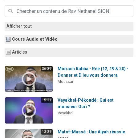
11 personnes viennent de demander une bénédiction
Il reste 49 places pour étudier en groupe sur Zoom
3 personnes viennent de faire un don pour Diane, 80 ans, dans un appartement insalubre
Afficher tout
2 personnes viennent de nous rejoindre sur WhatsApp
Cours Audio et Vidéo
53 personnes viennent de demander une bénédiction
Articles
Midrach Rabba - Réé (12, 19 & 20) -
36:39
Donner et D.ieu vous donnera
Moussar
Vayakhel-Pékoudé : Qui est
15:31
monsieur Ouri ?
Vayakhel
Matot-Massé : Une Alyah réussie
13:31