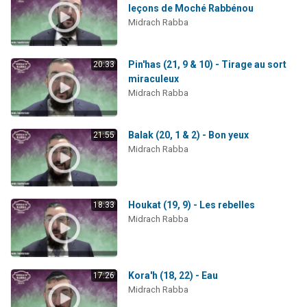
leçons de Moché Rabbénou
Midrach Rabba
Pin'has (21, 9 & 10) - Tirage au sort
20:33
miraculeux
Midrach Rabba
Balak (20, 1 & 2) - Bon yeux
21:55
Midrach Rabba
Houkat (19, 9) - Les rebelles
18:33
Midrach Rabba
Kora'h (18, 22) - Eau
17:26
Midrach Rabba