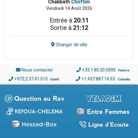
Chabbath
Choftim
Vendredi 14 Août 2026
Entrée à
20:11
Sortie à
21:12
Changer de ville
Nous contacter
+33.1.80.20.5000
France
+972.2.37.41.515
+1.437.887.14.93
Israël
Canada