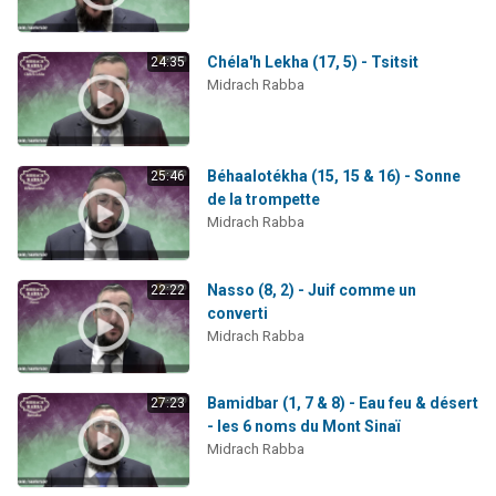
Chéla'h Lekha (17, 5) - Tsitsit
24:35
Midrach Rabba
Béhaalotékha (15, 15 & 16) - Sonne
25:46
de la trompette
Midrach Rabba
Nasso (8, 2) - Juif comme un
22:22
converti
Midrach Rabba
Bamidbar (1, 7 & 8) - Eau feu & désert
27:23
- les 6 noms du Mont Sinaï
Midrach Rabba