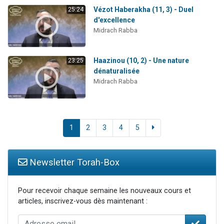
Vézot Haberakha (11, 3) - Duel
25:24
d'excellence
Midrach Rabba
Haazinou (10, 2) - Une nature
23:25
dénaturalisée
Midrach Rabba
1
2
3
4
5
Newsletter Torah-Box
Pour recevoir chaque semaine les nouveaux cours et
articles, inscrivez-vous dès maintenant :