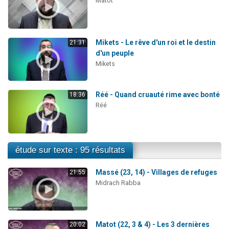
Matot
Mikets - Le rêve d'un roi et le destin
21:31
d'un peuple
Mikets
Réé - Quand cruauté rime avec bonté
18:36
Réé
étude sur texte : 95 résultats
Massé (23, 14) - Villages de refuges
21:55
Midrach Rabba
Matot (22, 3 & 4) - Les 3 dernières
20:02