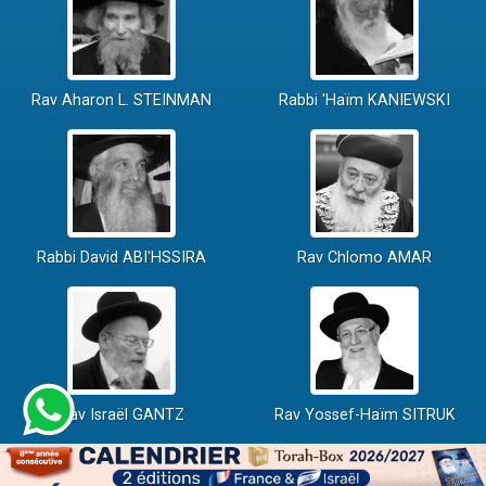
Rav Aharon L. STEINMAN
Rabbi 'Haïm KANIEWSKI
Rabbi David ABI'HSSIRA
Rav Chlomo AMAR
Rav Israël GANTZ
Rav Yossef-Haïm SITRUK