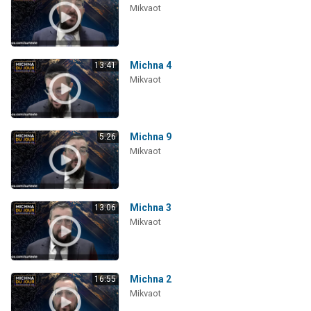
Mikvaot
Michna 4
13:41
Mikvaot
Michna 9
5:26
Mikvaot
Michna 3
13:06
Mikvaot
Michna 2
16:55
Mikvaot