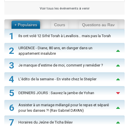
Voir tous les événements à venir
+ Populaires
Cours
Questions au Rav
1
Ils ont volé 12 Sifré Torah à Levallois… mais pas la Torah
2
URGENCE - Diane, 80 ans, en danger dans un
appartement insalubre
3
Je manque d'estime de moi, comment y remédier ?
4
L'édito de la semaine - En visite chez le Steipler
5
DERNIERS JOURS : Sauvez la jambe de Yohan
6
Assister à un mariage mélangé pour le repas et séparé
pour les danses ?! (Rav Gabriel DAYAN)
7
Horaires du Jeûne de Ticha Béav