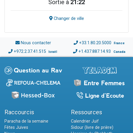
Sortie à
21:22
Changer de ville
Nous contacter
+33.1.80.20.5000
France
+972.2.37.41.515
+1.437.887.14.93
Israël
Canada
Raccourcis
Ressources
Paracha de la semaine
Calendrier Juif
Fêtes Juives
Sidour (livre de prière)