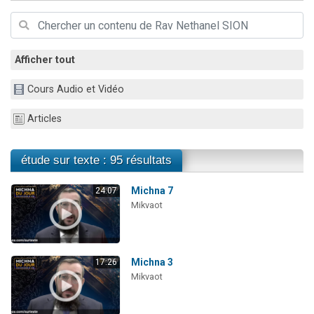
6 personnes viennent de faire un don pour 5 enfants déjà orphelins risquent de perdre leur maman
2 personnes viennent de faire un don pour Reloger Rivka, 6 enfants, victime de violences...
10 personnes viennent de demander une bénédiction
Afficher tout
Il reste 49 places pour étudier en groupe sur Zoom
Cours Audio et Vidéo
3 personnes viennent de faire un don pour Diane, 80 ans, dans un appartement insalubre
Articles
étude sur texte : 95 résultats
Michna 7
24:07
Mikvaot
Michna 3
17:26
Mikvaot