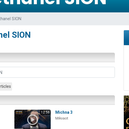
 viennent de demander une bénédiction
nnes viennent de faire un don pour Sauvez la jambe de Yohan
thanel SION
49 places pour étudier en groupe sur Zoom
lles musiques dans Torah-Box Music
nel SION
 viennent de demander une bénédiction
rticles
Michna 3
12:56
Mikvaot