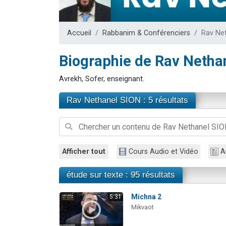
13 personnes
30 perso
Accueil
Rabbanim & Conférenciers
Rav Ne
Il reste 
12 nouve
Biographie de Rav Netha
29 personnes
Avrekh, Sofer, enseignant.
Rav Nethanel SION : 5 résultats
Afficher tout
Cours Audio et Vidéo
A
étude sur texte : 95 résultats
Michna 2
5:31
Mikvaot