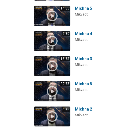
Michna 5
14:55
Mikvaot
Michna 4
6:30
Mikvaot
Michna 3
13:35
Mikvaot
Michna 5
29:38
Mikvaot
Michna 2
5:49
Mikvaot