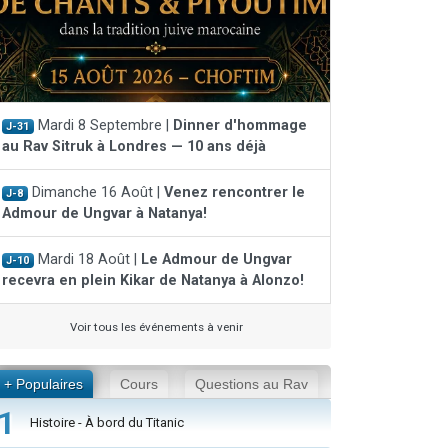
Mardi 8 Septembre |
Dinner d'hommage
J-31
au Rav Sitruk à Londres — 10 ans déjà
Dimanche 16 Août |
Venez rencontrer le
J-8
Admour de Ungvar à Natanya!
Mardi 18 Août |
Le Admour de Ungvar
J-10
recevra en plein Kikar de Natanya à Alonzo!
Voir tous les événements à venir
+ Populaires
Cours
Questions au Rav
1
Histoire - À bord du Titanic