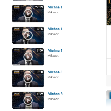
Michna 1
22:39
Mikvaot
Michna 1
14:16
Mikvaot
Michna 1
6:00
Mikvaot
Michna 3
13:10
Mikvaot
Michna 8
8:09
Mikvaot