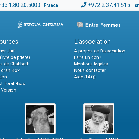
+33.1.80.20.5000
+972.2.37.41.515
France
Is
ources
L'association
ier Juif
A propos de l'association
(livre de prière)
Faire un don !
es de Chabbath
Mentions légales
 Torah-Box
Nous contacter
tion
Aide (FAQ)
t Torah-Box
 Version