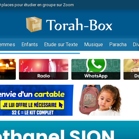
49 places pour étudier en groupe sur Zoom
nes viennent de faire un don pour Diane, 80 ans, dans un appartement insalu
viennent de nous rejoindre sur WhatsApp
viennent de nous rejoindre sur WhatsApp
es viennent de faire un don pour Reloger Rivka, 6 enfants, victime de violences
emmes
Enfants
Etude sur Texte
Musique
Paracha
Di
es viennent de faire un don pour 1 Journée de Vacances Pour les Enfants
 viennent de demander une bénédiction
viennent de nous rejoindre sur WhatsApp
49 places pour étudier en groupe sur Zoom
 donner son Maasser
viennent de nous rejoindre sur WhatsApp
viennent de nous rejoindre sur WhatsApp
de donner son Maasser
es viennent de faire un don pour 5 jours de vacances aux Orphelins
viennent de nous rejoindre sur WhatsApp