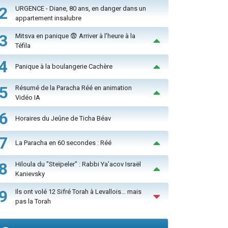
2
URGENCE - Diane, 80 ans, en danger dans un
appartement insalubre
3
Mitsva en panique 😨 Arriver à l'heure à la
Téfila
4
Panique à la boulangerie Cachère
5
Résumé de la Paracha Réé en animation
Vidéo IA
6
Horaires du Jeûne de Ticha Béav
7
La Paracha en 60 secondes : Réé
8
Hiloula du "Steïpeler" : Rabbi Ya’acov Israël
Kanievsky
9
Ils ont volé 12 Sifré Torah à Levallois… mais
pas la Torah