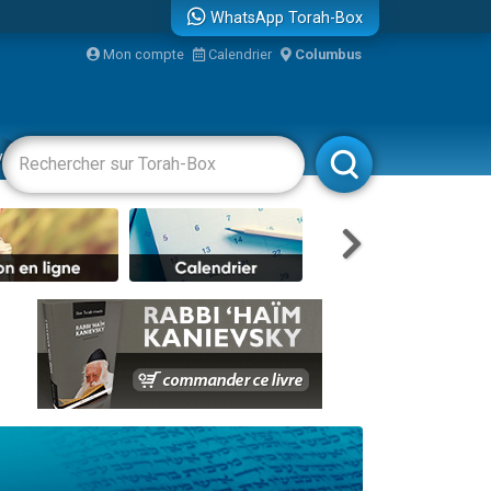
WhatsApp Torah-Box
bre
Mon compte
Calendrier
Columbus
...
vertissements
Livres
Rabbanim