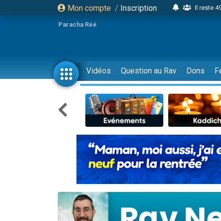
Mon compte
/
Inscription
Il reste 
16 person
Paracha Réé
2 personnes 
6 personnes 
4 personn
Vidéos
Question au Rav
Dons
F
2 personn
17 personnes
4 personnes 
Il reste 
Eva vient de
4 personnes 
3 personnes 
Odaya vient 
3 personn
2 personnes 