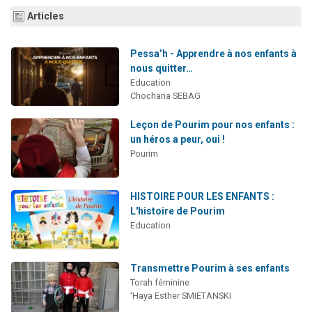
Il reste 49 places pour étudier en groupe sur Zoom
Articles
12 nouvelles musiques dans Torah-Box Music
Pessa’h - Apprendre à nos enfants à
3 personnes viennent de nous rejoindre sur WhatsApp
nous quitter…
2 personnes viennent de nous rejoindre sur WhatsApp
Education
Chochana SEBAG
2 personnes viennent de nous rejoindre sur WhatsApp
Leçon de Pourim pour nos enfants :
un héros a peur, oui !
Pourim
HISTOIRE POUR LES ENFANTS :
L'histoire de Pourim
Education
Transmettre Pourim à ses enfants
Torah féminine
'Haya Esther SMIETANSKI