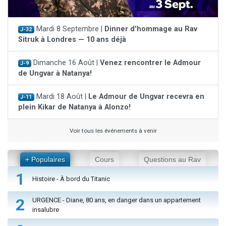
Mardi 8 Septembre |
Dinner d'hommage au Rav
J-32
Sitruk à Londres — 10 ans déjà
Dimanche 16 Août |
Venez rencontrer le Admour
J-9
de Ungvar à Natanya!
Mardi 18 Août |
Le Admour de Ungvar recevra en
J-11
plein Kikar de Natanya à Alonzo!
Voir tous les événements à venir
+ Populaires
Cours
Questions au Rav
1
Histoire - À bord du Titanic
2
URGENCE - Diane, 80 ans, en danger dans un appartement
insalubre