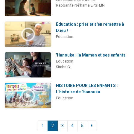
Rabbanite Né'hama EPSTEIN
Éducation : prier et s'en remettre à
D.ieu !
Education
'Hanouka : la Maman et ses enfants
Education
Simha G.
HISTOIRE POUR LES ENFANTS :
L'histoire de 'Hanouka
Education
1
2
3
4
5